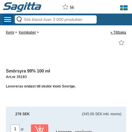
56
menu
Kemi
>
Kemikalier
>
« Tillbaka
Smörsyra 99% 100 ml
Art.nr 35193
Levereras endast till skolor inom Sverige.
276 SEK
(345.00 SEK inkl. moms)
st
Leverans
- omgående