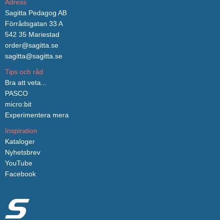
Adress
Sagitta Pedagog AB
Förrådsgatan 33 A
542 35 Mariestad
order@sagitta.se
sagitta@sagitta.se
Tips och råd
Bra att veta...
PASCO
micro:bit
Experimentera mera
Inspiration
Kataloger
Nyhetsbrev
YouTube
Facebook