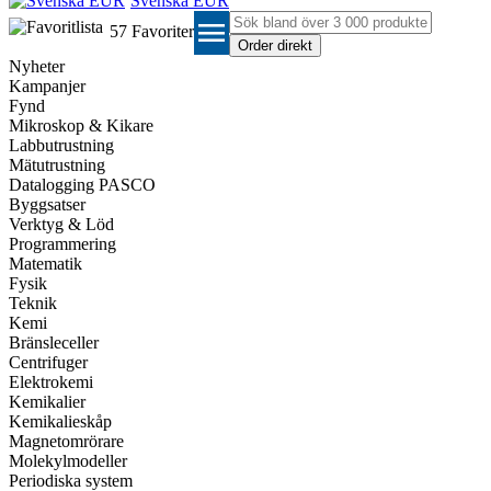
Svenska EUR
menu
57
Favoriter
Nyheter
Kampanjer
Fynd
Mikroskop & Kikare
Labbutrustning
Mätutrustning
Datalogging PASCO
Byggsatser
Verktyg & Löd
Programmering
Matematik
Fysik
Teknik
Kemi
Bränsleceller
Centrifuger
Elektrokemi
Kemikalier
Kemikalieskåp
Magnetomrörare
Molekylmodeller
Periodiska system