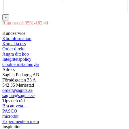
»
Ring oss på 0501-163 44
Mån-Tor 08:00-16:30 Fre 08:00-16:00
Kundservice
Köpinformation
Kontakta oss
Order direkt
Ångra ditt köp
Integritetspolicy
Cookie-inställningar
Adress
Sagitta Pedagog AB
Förrådsgatan 33 A
542 35 Mariestad
order@sagitta.se
sagitta@sagitta.se
Tips och råd
Bra att veta...
PASCO
micro:bit
Experimentera mera
Inspiration