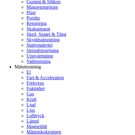
Gummi & Silikon
Magnetomrörare
Plast
Porslin
Rengöring
Skakapparat
Sked, Spatel & Tång
Skyddsutrustning
Stativmateriel
Strömförsörjning
Uppvärmning
Vattenrening
Mätutrustning
El
Fart & Acceleration
Frekvens
Fuktighet
Gas
Kraft
Ljud
Ljus
Lufttryck
Längd
Magnetfält
Människokroppen