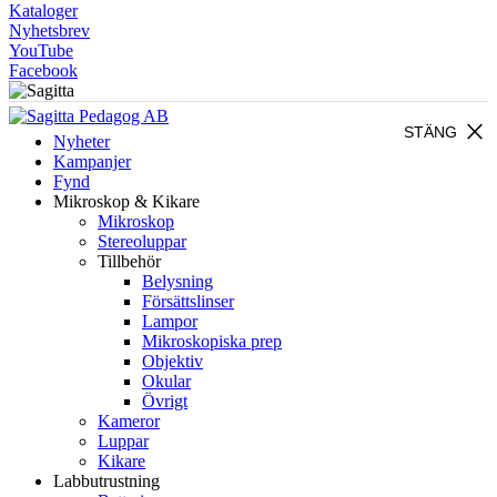
Kataloger
Nyhetsbrev
YouTube
Facebook
close
STÄNG
Nyheter
Kampanjer
Fynd
Mikroskop & Kikare
Mikroskop
Stereoluppar
Tillbehör
Belysning
Försättslinser
Lampor
Mikroskopiska prep
Objektiv
Okular
Övrigt
Kameror
Luppar
Kikare
Labbutrustning