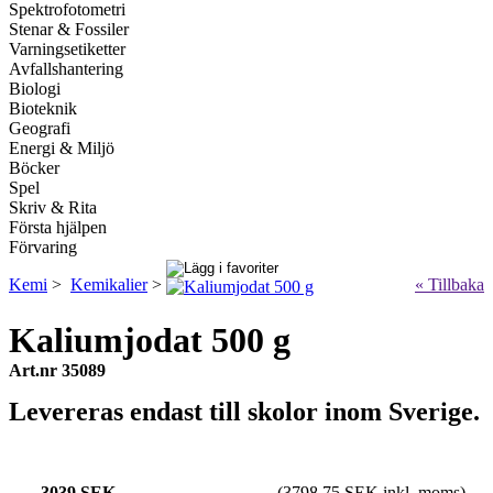
Spektrofotometri
Stenar & Fossiler
Varningsetiketter
Avfallshantering
Biologi
Bioteknik
Geografi
Energi & Miljö
Böcker
Spel
Skriv & Rita
Första hjälpen
Förvaring
Kemi
>
Kemikalier
>
« Tillbaka
Kaliumjodat 500 g
Art.nr 35089
Levereras endast till skolor inom Sverige.
3039 SEK
(3798.75 SEK inkl. moms)