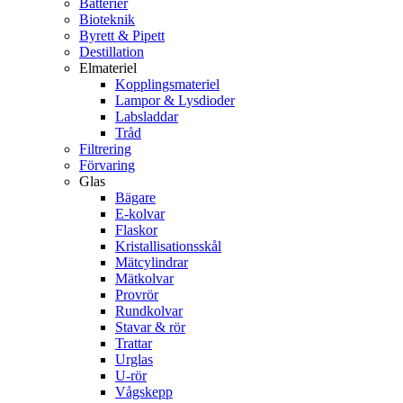
Batterier
Bioteknik
Byrett & Pipett
Destillation
Elmateriel
Kopplingsmateriel
Lampor & Lysdioder
Labsladdar
Tråd
Filtrering
Förvaring
Glas
Bägare
E-kolvar
Flaskor
Kristallisationsskål
Mätcylindrar
Mätkolvar
Provrör
Rundkolvar
Stavar & rör
Trattar
Urglas
U-rör
Vågskepp