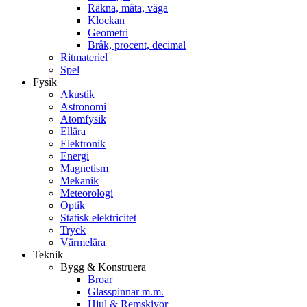
Räkna, mäta, väga
Klockan
Geometri
Bråk, procent, decimal
Ritmateriel
Spel
Fysik
Akustik
Astronomi
Atomfysik
Ellära
Elektronik
Energi
Magnetism
Mekanik
Meteorologi
Optik
Statisk elektricitet
Tryck
Värmelära
Teknik
Bygg & Konstruera
Broar
Glasspinnar m.m.
Hjul & Remskivor