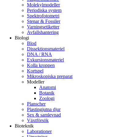
Molekylmodeller
Periodiska system
Spektrofotometri
Stenar & Fossiler
Varningsetiketter
Avfallshantering
Biologi
Blod
Dissektionsmateriel
DNA / RNA
Exkursionsmateriel
Kolla kroppen
Kortspel
Mikroskopiska preparat
Modeller
Anatomi
Botanik
Zoologi
Planscher
Plastingjutna djur
Sex & samlevnad
Växtförsök
Bioteknik
Laborationer
Utrustning