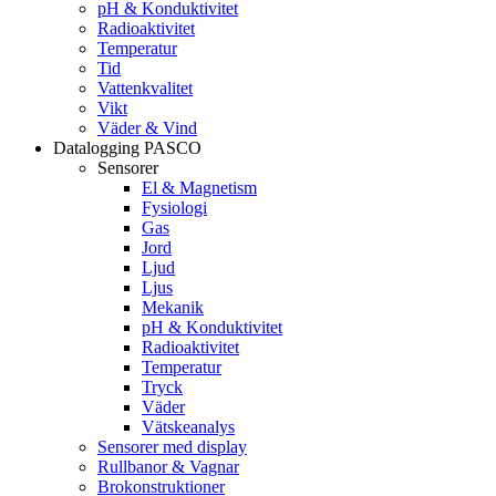
pH & Konduktivitet
Radioaktivitet
Temperatur
Tid
Vattenkvalitet
Vikt
Väder & Vind
Datalogging PASCO
Sensorer
El & Magnetism
Fysiologi
Gas
Jord
Ljud
Ljus
Mekanik
pH & Konduktivitet
Radioaktivitet
Temperatur
Tryck
Väder
Vätskeanalys
Sensorer med display
Rullbanor & Vagnar
Brokonstruktioner