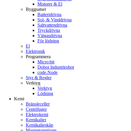
Motorer & El
Byggsatser
Batteridrivna
Sol- & Vinddrivna
Saltvattendrivna
Tryckdrivna
Vätgasdrivna
För lödning
El
Elektronik
Programmera
Micro:bit
Dobot Industrirobot
code.Node
Styr & Regler
Verktyg
Verktyg
Lödning
Kemi
Bränsleceller
Centrifuger
Elektrokemi
Kemikalier
Kemikalieskåp
Magnetomrörare