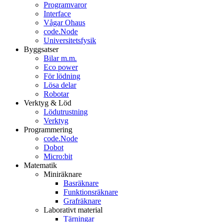
Programvaror
Interface
Vågar Ohaus
code.Node
Universitetsfysik
Byggsatser
Bilar m.m.
Eco power
För lödning
Lösa delar
Robotar
Verktyg & Löd
Lödutrustning
Verktyg
Programmering
code.Node
Dobot
Micro:bit
Matematik
Miniräknare
Basräknare
Funktionsräknare
Grafräknare
Laborativt material
Tärningar