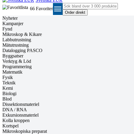
Svenska EUR
menu
66
Favoriter
Nyheter
Kampanjer
Fynd
Mikroskop & Kikare
Labbutrustning
Mätutrustning
Datalogging PASCO
Byggsatser
Verktyg & Löd
Programmering
Matematik
Fysik
Teknik
Kemi
Biologi
Blod
Dissektionsmateriel
DNA / RNA
Exkursionsmateriel
Kolla kroppen
Kortspel
Mikroskopiska preparat