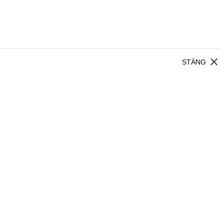
close
STÄNG