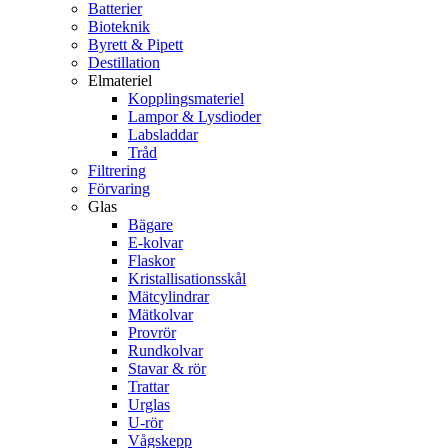
Batterier
Bioteknik
Byrett & Pipett
Destillation
Elmateriel
Kopplingsmateriel
Lampor & Lysdioder
Labsladdar
Tråd
Filtrering
Förvaring
Glas
Bägare
E-kolvar
Flaskor
Kristallisationsskål
Mätcylindrar
Mätkolvar
Provrör
Rundkolvar
Stavar & rör
Trattar
Urglas
U-rör
Vågskepp