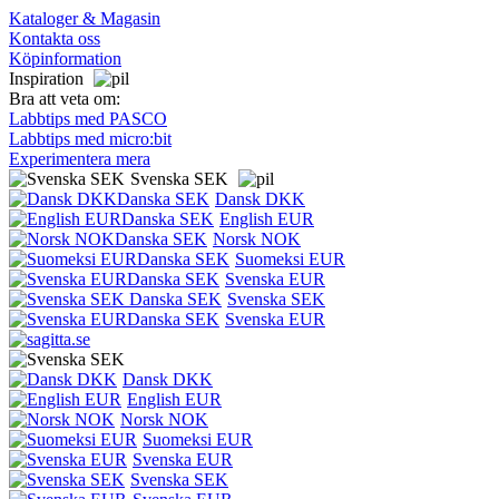
Kataloger & Magasin
Kontakta oss
Köpinformation
Inspiration
Bra att veta om:
Labbtips med PASCO
Labbtips med micro:bit
Experimentera mera
Svenska SEK
Dansk DKK
English EUR
Norsk NOK
Suomeksi EUR
Svenska EUR
Svenska SEK
Svenska EUR
Dansk DKK
English EUR
Norsk NOK
Suomeksi EUR
Svenska EUR
Svenska SEK