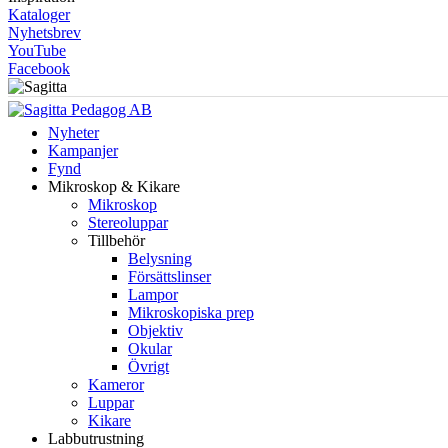
Kataloger
Nyhetsbrev
YouTube
Facebook
Nyheter
Kampanjer
Fynd
Mikroskop & Kikare
Mikroskop
Stereoluppar
Tillbehör
Belysning
Försättslinser
Lampor
Mikroskopiska prep
Objektiv
Okular
Övrigt
Kameror
Luppar
Kikare
Labbutrustning