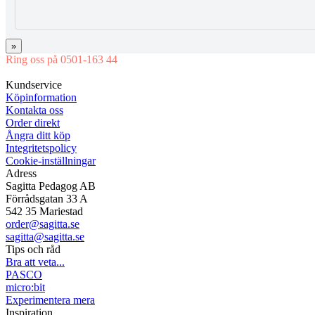
»
Ring oss på 0501-163 44
Mån-Tor 08:00-16:30 Fre 08:00-16:00
Kundservice
Köpinformation
Kontakta oss
Order direkt
Ångra ditt köp
Integritetspolicy
Cookie-inställningar
Adress
Sagitta Pedagog AB
Förrådsgatan 33 A
542 35 Mariestad
order@sagitta.se
sagitta@sagitta.se
Tips och råd
Bra att veta...
PASCO
micro:bit
Experimentera mera
Inspiration