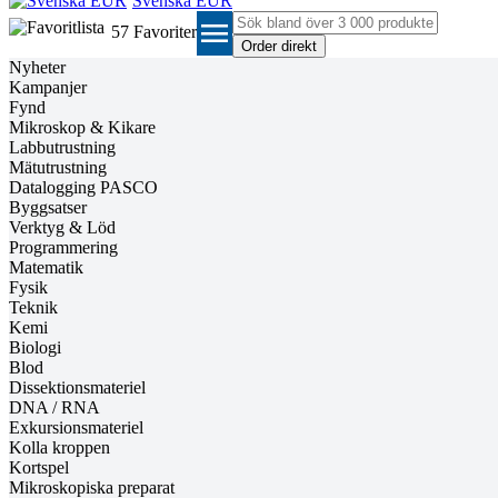
Svenska EUR
menu
57
Favoriter
Nyheter
Kampanjer
Fynd
Mikroskop & Kikare
Labbutrustning
Mätutrustning
Datalogging PASCO
Byggsatser
Verktyg & Löd
Programmering
Matematik
Fysik
Teknik
Kemi
Biologi
Blod
Dissektionsmateriel
DNA / RNA
Exkursionsmateriel
Kolla kroppen
Kortspel
Mikroskopiska preparat