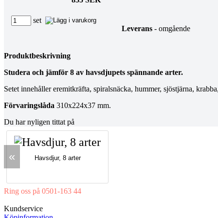
set
Leverans
- omgående
Produktbeskrivning
Studera och jämför 8 av havsdjupets spännande arter.
Setet innehåller eremitkräfta, spiralsnäcka, hummer, sjöstjärna, krab
Förvaringslåda
310x224x37 mm.
Du har nyligen tittat på
«
Havsdjur, 8 arter
Ring oss på 0501-163 44
Mån-Tor 08:00-16:30 Fre 08:00-16:00
Kundservice
Köpinformation