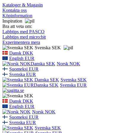
Kataloger & Magasin
Kontakta oss
Köpinformation
Inspiration
Bra att veta om:
Labbtips med PASCO
Labbtips med micro:bit
Experimentera mera
Svenska SEK
Dansk DKK
English EUR
Norsk NOK
Suomeksi EUR
Svenska EUR
Svenska SEK
Svenska EUR
Dansk DKK
English EUR
Norsk NOK
Suomeksi EUR
Svenska EUR
Svenska SEK