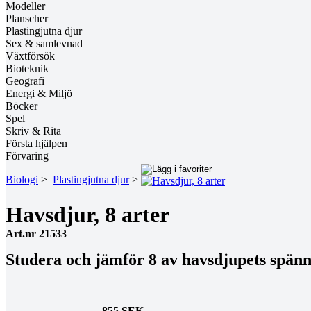
Modeller
Planscher
Plastingjutna djur
Sex & samlevnad
Växtförsök
Bioteknik
Geografi
Energi & Miljö
Böcker
Spel
Skriv & Rita
Första hjälpen
Förvaring
Biologi
>
Plastingjutna djur
>
Havsdjur, 8 arter
Art.nr 21533
Studera och jämför 8 av havsdjupets spänn
855 SEK