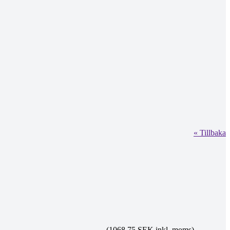
« Tillbaka
(1068.75 SEK inkl. moms)