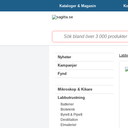
Kataloger & Magasin
Ko
Labbu
Nyheter
Kampanjer
Fynd
Mikroskop & Kikare
Labbutrustning
Batterier
Bioteknik
Byrett & Pipett
Destillation
Elmateriel