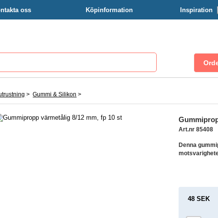
ntakta oss
Köpinformation
Inspiration
trustning
>
Gummi & Silikon
>
Gummipropp
Art.nr 85408
Denna gummipr
motsvarighete
48 SEK