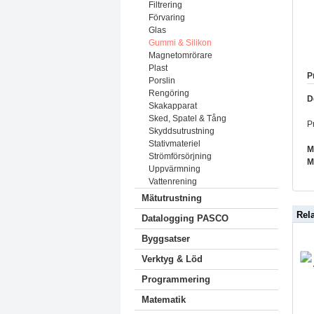
Filtrering
Förvaring
Glas
Gummi & Silikon
Magnetomrörare
Plast
P
Porslin
Rengöring
D
Skakapparat
Sked, Spatel & Tång
P
Skyddsutrustning
Stativmateriel
M
Strömförsörjning
M
Uppvärmning
Vattenrening
Mätutrustning
Rel
Datalogging PASCO
Byggsatser
Verktyg & Löd
Programmering
Matematik