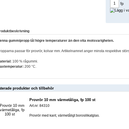
fp
roduktbeskrivning
enna gummipropp tål högre temperaturer än den vita motsvarigheten.
ropparna passar för provrör, kolvar mm. Artikelnamnet anger minsta respektive stör
aterial:
100 % rågummi.
axtemperatur:
200 °C.
aterade produkter och tillbehör
Provrör 10 mm värmetåliga, fp 100 st
Art.nr: 84310
Provrör med kant, värmetåligt borosilikatglas.