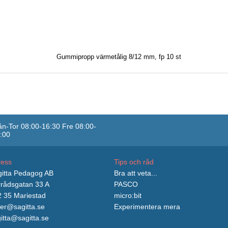
Gummipropp värmetålig 8/12 mm, fp 10 st
n-Tor 08:00-16:30 Fre 08:00-
:00
ress
Tips och råd
itta Pedagog AB
Bra att veta...
rådsgatan 33 A
PASCO
 35 Mariestad
micro:bit
er@sagitta.se
Experimentera mera
itta@sagitta.se