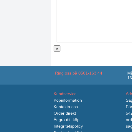
»
Ring oss på 0501-163 44
Må
16
Kundservice
Ad
Köpinformation
Sag
Kontakta oss
För
Order direkt
542
Ångra ditt köp
ord
Integritetspolicy
sag