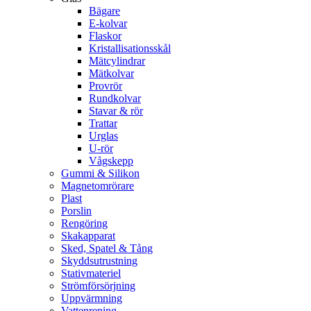
Bägare
E-kolvar
Flaskor
Kristallisationsskål
Mätcylindrar
Mätkolvar
Provrör
Rundkolvar
Stavar & rör
Trattar
Urglas
U-rör
Vågskepp
Gummi & Silikon
Magnetomrörare
Plast
Porslin
Rengöring
Skakapparat
Sked, Spatel & Tång
Skyddsutrustning
Stativmateriel
Strömförsörjning
Uppvärmning
Vattenrening