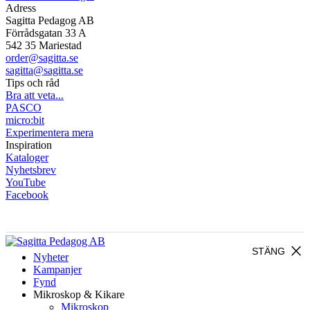
Adress
Sagitta Pedagog AB
Förrådsgatan 33 A
542 35 Mariestad
order@sagitta.se
sagitta@sagitta.se
Tips och råd
Bra att veta...
PASCO
micro:bit
Experimentera mera
Inspiration
Kataloger
Nyhetsbrev
YouTube
Facebook
close
STÄNG
Nyheter
Kampanjer
Fynd
Mikroskop & Kikare
Mikroskop