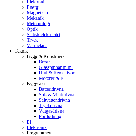
Elektronik
Energi
Magnetism
Mekanik
Meteorologi
Optik
Statisk elektricitet
Tryck
Värmelära
Teknik
Bygg & Konstruera
Broar
Glasspinnar m.m.
Hjul & Remskivor
Motorer & El
Byggsatser
Batteridrivna
Sol- & Vinddrivna
Saltvattendrivna
Tryckdrivna
Vätgasdrivna
För lödning
El
Elektronik
Programmera