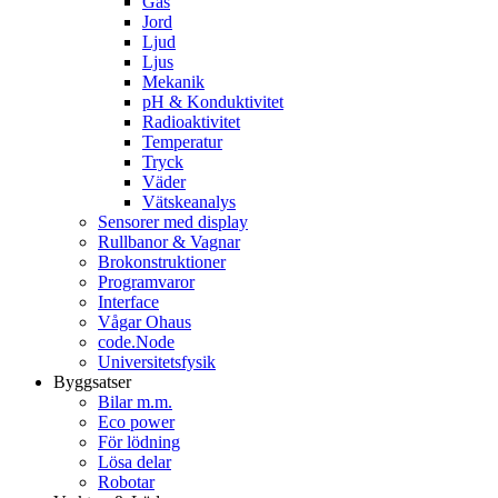
Gas
Jord
Ljud
Ljus
Mekanik
pH & Konduktivitet
Radioaktivitet
Temperatur
Tryck
Väder
Vätskeanalys
Sensorer med display
Rullbanor & Vagnar
Brokonstruktioner
Programvaror
Interface
Vågar Ohaus
code.Node
Universitetsfysik
Byggsatser
Bilar m.m.
Eco power
För lödning
Lösa delar
Robotar