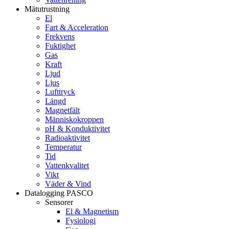
Mätutrustning
El
Fart & Acceleration
Frekvens
Fuktighet
Gas
Kraft
Ljud
Ljus
Lufttryck
Längd
Magnetfält
Människokroppen
pH & Konduktivitet
Radioaktivitet
Temperatur
Tid
Vattenkvalitet
Vikt
Väder & Vind
Datalogging PASCO
Sensorer
El & Magnetism
Fysiologi