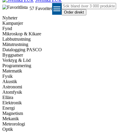
Svenska EUR
menu
57
Favoriter
Nyheter
Kampanjer
Fynd
Mikroskop & Kikare
Labbutrustning
Mätutrustning
Datalogging PASCO
Byggsatser
Verktyg & Löd
Programmering
Matematik
Fysik
Akustik
Astronomi
Atomfysik
Ellära
Elektronik
Energi
Magnetism
Mekanik
Meteorologi
Optik