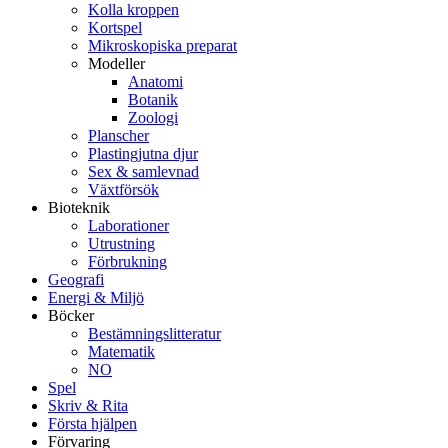
Kolla kroppen
Kortspel
Mikroskopiska preparat
Modeller
Anatomi
Botanik
Zoologi
Planscher
Plastingjutna djur
Sex & samlevnad
Växtförsök
Bioteknik
Laborationer
Utrustning
Förbrukning
Geografi
Energi & Miljö
Böcker
Bestämningslitteratur
Matematik
NO
Spel
Skriv & Rita
Första hjälpen
Förvaring