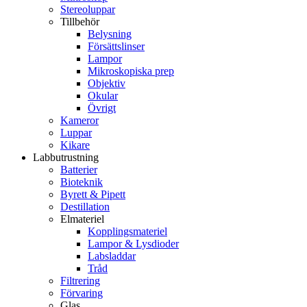
Stereoluppar
Tillbehör
Belysning
Försättslinser
Lampor
Mikroskopiska prep
Objektiv
Okular
Övrigt
Kameror
Luppar
Kikare
Labbutrustning
Batterier
Bioteknik
Byrett & Pipett
Destillation
Elmateriel
Kopplingsmateriel
Lampor & Lysdioder
Labsladdar
Tråd
Filtrering
Förvaring
Glas