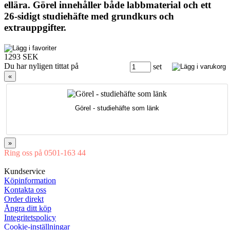
ellära. Görel innehåller både labbmaterial och ett
26-sidigt studiehäfte med grundkurs och
extrauppgifter.
1293 SEK
Du har nyligen tittat på
set
«
Görel - studiehäfte som länk
»
Ring oss på 0501-163 44
Mån-Tor 08:00-16:30 Fre 08:00-16:00
Kundservice
Köpinformation
Kontakta oss
Order direkt
Ångra ditt köp
Integritetspolicy
Cookie-inställningar