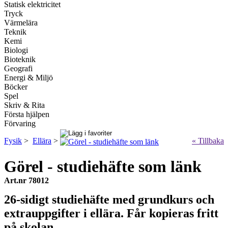
Statisk elektricitet
Tryck
Värmelära
Teknik
Kemi
Biologi
Bioteknik
Geografi
Energi & Miljö
Böcker
Spel
Skriv & Rita
Första hjälpen
Förvaring
Fysik
>
Ellära
>
« Tillbaka
Görel - studiehäfte som länk
Art.nr 78012
26-sidigt studiehäfte med grundkurs och
extrauppgifter i ellära. Får kopieras fritt
på skolan.