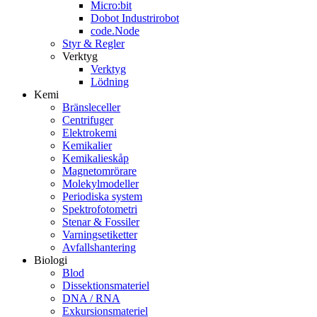
Micro:bit
Dobot Industrirobot
code.Node
Styr & Regler
Verktyg
Verktyg
Lödning
Kemi
Bränsleceller
Centrifuger
Elektrokemi
Kemikalier
Kemikalieskåp
Magnetomrörare
Molekylmodeller
Periodiska system
Spektrofotometri
Stenar & Fossiler
Varningsetiketter
Avfallshantering
Biologi
Blod
Dissektionsmateriel
DNA / RNA
Exkursionsmateriel