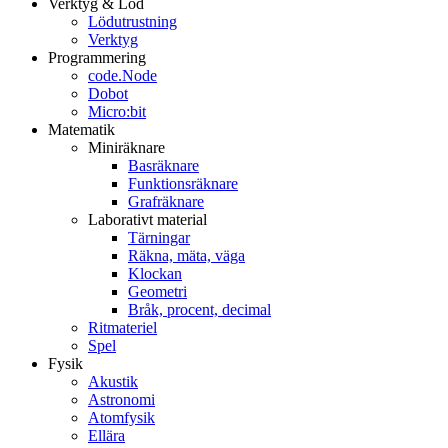
Verktyg & Löd
Lödutrustning
Verktyg
Programmering
code.Node
Dobot
Micro:bit
Matematik
Miniräknare
Basräknare
Funktionsräknare
Grafräknare
Laborativt material
Tärningar
Räkna, mäta, väga
Klockan
Geometri
Bråk, procent, decimal
Ritmateriel
Spel
Fysik
Akustik
Astronomi
Atomfysik
Ellära