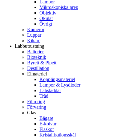
Lampor
Mikroskopiska prep
Objektiv
Okular
Övrigt
Kameror
Luppar
Kikare
Labbutrustning
Batterier
Bioteknik
Byrett & Pipett
Destillation
Elmateriel
Kopplingsmateriel
Lampor & Lysdioder
Labsladdar
Tråd
Filtrering
Förvaring
Glas
Bägare
E-kolvar
Flaskor
Kristallisationsskål