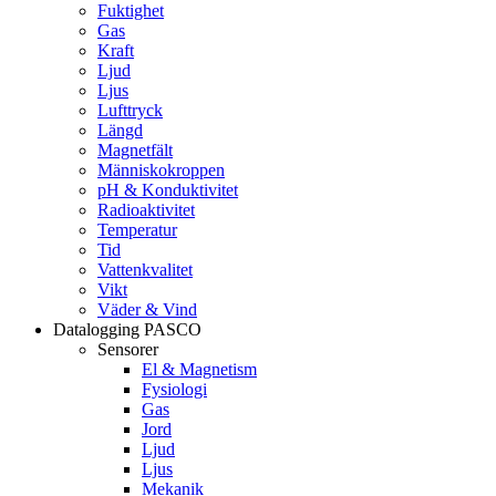
Fuktighet
Gas
Kraft
Ljud
Ljus
Lufttryck
Längd
Magnetfält
Människokroppen
pH & Konduktivitet
Radioaktivitet
Temperatur
Tid
Vattenkvalitet
Vikt
Väder & Vind
Datalogging PASCO
Sensorer
El & Magnetism
Fysiologi
Gas
Jord
Ljud
Ljus
Mekanik