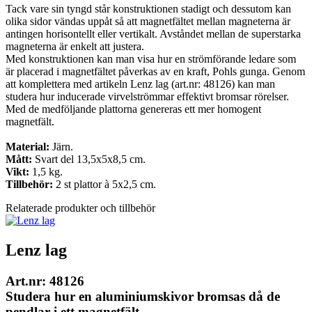
Tack vare sin tyngd står konstruktionen stadigt och dessutom kan
olika sidor vändas uppåt så att magnetfältet mellan magneterna är
antingen horisontellt eller vertikalt. Avståndet mellan de superstarka
magneterna är enkelt att justera.
Med konstruktionen kan man visa hur en strömförande ledare som
är placerad i magnetfältet påverkas av en kraft, Pohls gunga. Genom
att komplettera med artikeln Lenz lag (art.nr: 48126) kan man
studera hur inducerade virvelströmmar effektivt bromsar rörelser.
Med de medföljande plattorna genereras ett mer homogent
magnetfält.
Material:
Järn.
Mått:
Svart del 13,5x5x8,5 cm.
Vikt:
1,5 kg.
Tillbehör:
2 st plattor à 5x2,5 cm.
Relaterade produkter och tillbehör
Lenz lag
Art.nr: 48126
Studera hur en aluminiumskivor bromsas då de
pendlar i ett magnetfält.