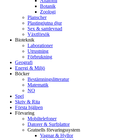
Anatomi
Botanik
Zoologi
Planscher
Plastingjutna djur
Sex & samlevnad
Växtförsök
Bioteknik
Laborationer
Utrustning
Förbrukning
Geografi
Energi & Miljö
Böcker
Bestämningslitteratur
Matematik
NO
Spel
Skriv & Rita
Första hjälpen
Förvaring
Mobiltelefoner
Datorer & Surfplattor
Gratnells förvaringssystem
Vagnar & Hyllor