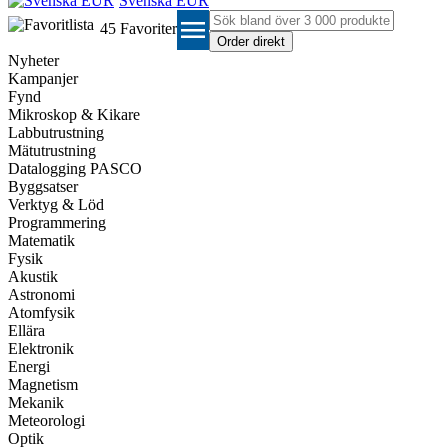
Svenska EUR
menu
45
Favoriter
Nyheter
Kampanjer
Fynd
Mikroskop & Kikare
Labbutrustning
Mätutrustning
Datalogging PASCO
Byggsatser
Verktyg & Löd
Programmering
Matematik
Fysik
Akustik
Astronomi
Atomfysik
Ellära
Elektronik
Energi
Magnetism
Mekanik
Meteorologi
Optik