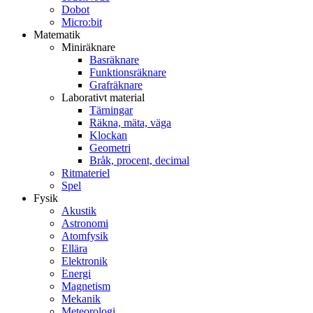
Dobot
Micro:bit
Matematik
Miniräknare
Basräknare
Funktionsräknare
Grafräknare
Laborativt material
Tärningar
Räkna, mäta, väga
Klockan
Geometri
Bråk, procent, decimal
Ritmateriel
Spel
Fysik
Akustik
Astronomi
Atomfysik
Ellära
Elektronik
Energi
Magnetism
Mekanik
Meteorologi