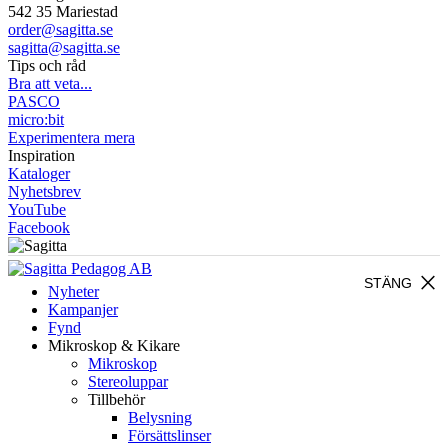
542 35 Mariestad
order@sagitta.se
sagitta@sagitta.se
Tips och råd
Bra att veta...
PASCO
micro:bit
Experimentera mera
Inspiration
Kataloger
Nyhetsbrev
YouTube
Facebook
close
STÄNG
Nyheter
Kampanjer
Fynd
Mikroskop & Kikare
Mikroskop
Stereoluppar
Tillbehör
Belysning
Försättslinser