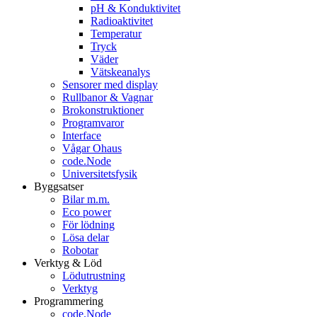
pH & Konduktivitet
Radioaktivitet
Temperatur
Tryck
Väder
Vätskeanalys
Sensorer med display
Rullbanor & Vagnar
Brokonstruktioner
Programvaror
Interface
Vågar Ohaus
code.Node
Universitetsfysik
Byggsatser
Bilar m.m.
Eco power
För lödning
Lösa delar
Robotar
Verktyg & Löd
Lödutrustning
Verktyg
Programmering
code.Node