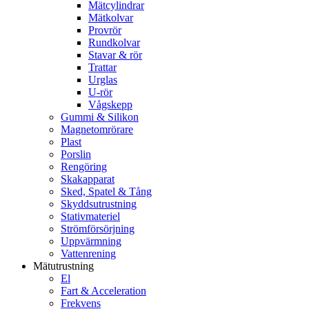
Mätcylindrar
Mätkolvar
Provrör
Rundkolvar
Stavar & rör
Trattar
Urglas
U-rör
Vågskepp
Gummi & Silikon
Magnetomrörare
Plast
Porslin
Rengöring
Skakapparat
Sked, Spatel & Tång
Skyddsutrustning
Stativmateriel
Strömförsörjning
Uppvärmning
Vattenrening
Mätutrustning
El
Fart & Acceleration
Frekvens