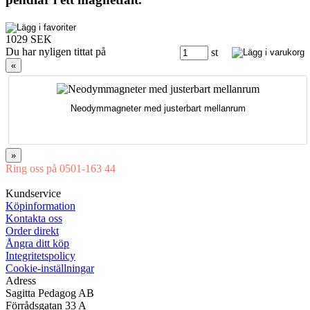
1029 SEK
Du har nyligen tittat på
st
«
Neodymmagneter med justerbart mellanrum
»
Ring oss på 0501-163 44
Mån-Tor 08:00-16:30 Fre 08:00-16:00
Kundservice
Köpinformation
Kontakta oss
Order direkt
Ångra ditt köp
Integritetspolicy
Cookie-inställningar
Adress
Sagitta Pedagog AB
Förrådsgatan 33 A