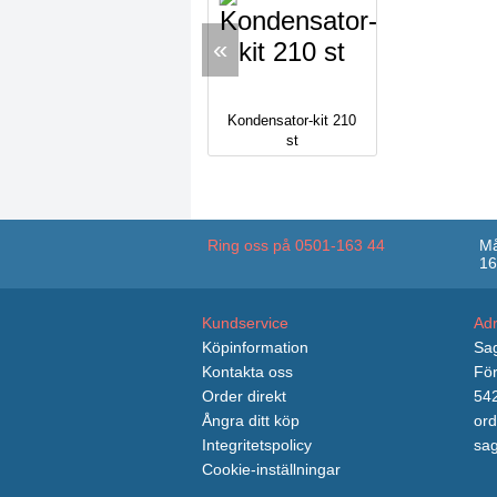
«
Kondensator-kit 210
st
Ring oss på 0501-163 44
Må
16
Kundservice
Ad
Köpinformation
Sag
Kontakta oss
För
Order direkt
542
Ångra ditt köp
ord
Integritetspolicy
sag
Cookie-inställningar