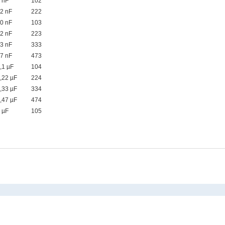
 nF
102
2 nF
222
0 nF
103
2 nF
223
3 nF
333
7 nF
473
,1 µF
104
,22 µF
224
,33 µF
334
,47 µF
474
 µF
105