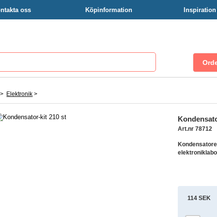
ntakta oss
Köpinformation
Inspiratio
>
Elektronik
>
Kondensator
Art.nr 78712
Kondensatorer 
elektroniklabo
114 SEK