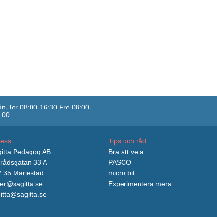
n-Tor 08:00-16:30 Fre 08:00-
:00
ress
Tips och råd
itta Pedagog AB
Bra att veta...
rådsgatan 33 A
PASCO
 35 Mariestad
micro:bit
er@sagitta.se
Experimentera mera
itta@sagitta.se