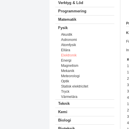
Verktyg & Löd
Programmering
Matematik
P
Fysik
K
Akustik
Astronomi
F
Atomfysik
I
Ellära
Elektronik
K
Energi
Magnetism
1
Mekanik
1
Meteorologi
2
Optik
3
Statisk elektricitet
3
Tryck
Värmelära
4
Teknik
1
2
Kemi
3
Biologi
4
Bioteknik