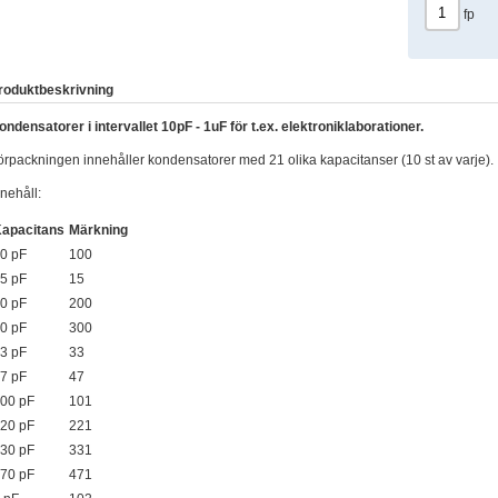
fp
roduktbeskrivning
ondensatorer i intervallet 10pF - 1uF för t.ex. elektroniklaborationer.
örpackningen innehåller kondensatorer med 21 olika kapacitanser (10 st av varje).
nnehåll:
apacitans
Märkning
0 pF
100
5 pF
15
0 pF
200
0 pF
300
3 pF
33
7 pF
47
00 pF
101
20 pF
221
30 pF
331
70 pF
471