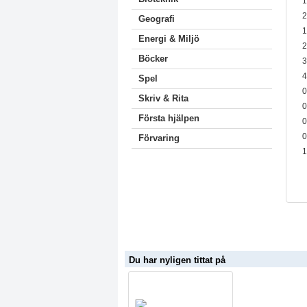
1
2
Geografi
1
Energi & Miljö
2
Böcker
3
4
Spel
0
Skriv & Rita
0
Första hjälpen
0
0
Förvaring
1
Du har nyligen tittat på