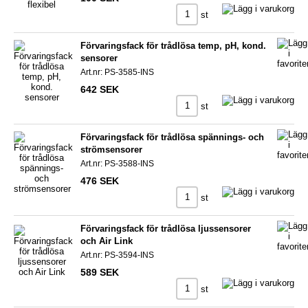
st
Förvaringsfack för trådlösa temp, pH, kond.
sensorer
Art.nr: PS-3585-INS
642 SEK
st
Förvaringsfack för trådlösa spännings- och
strömsensorer
Art.nr: PS-3588-INS
476 SEK
st
Förvaringsfack för trådlösa ljussensorer
och Air Link
Art.nr: PS-3594-INS
589 SEK
st