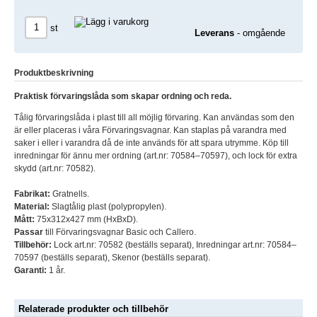
st
Leverans
- omgående
Produktbeskrivning
Praktisk förvaringslåda som skapar ordning och reda.
Tålig förvaringslåda i plast till all möjlig förvaring. Kan användas som den
är eller placeras i våra Förvaringsvagnar. Kan staplas på varandra med
saker i eller i varandra då de inte används för att spara utrymme. Köp till
inredningar för ännu mer ordning (art.nr: 70584–70597), och lock för extra
skydd (art.nr: 70582).
Fabrikat:
Gratnells.
Material:
Slagtålig plast (polypropylen).
Mått:
75x312x427 mm (HxBxD).
Passar
till Förvaringsvagnar Basic och Callero.
Tillbehör:
Lock art.nr: 70582 (beställs separat), Inredningar art.nr: 70584–
70597 (beställs separat), Skenor (beställs separat).
Garanti:
1 år.
Relaterade produkter och tillbehör