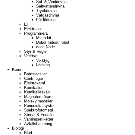
Sol- & Vinddrivna
Saltvattendrivna
Tryckdrivna
Vätgasdrivna
För lödning
El
Elektronik
Programmera
Micro:bit
Dobot Industrirobot
code.Node
Styr & Regler
Verktyg
Verktyg
Lödning
Kemi
Bränsleceller
Centrifuger
Elektrokemi
Kemikalier
Kemikalieskåp
Magnetomrörare
Molekylmodeller
Periodiska system
Spektrofotometri
Stenar & Fossiler
Varningsetiketter
Avfallshantering
Biologi
Blod