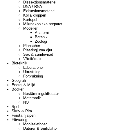
Dissektionsmateriel
DNA / RNA
Exkursionsmateriel
Kolla kroppen
Kortspel
Mikroskopiska preparat
Modeller
Anatomi
Botanik
Zoologi
Planscher
Plastingjutna djur
Sex & samlevnad
Växtförsök
Bioteknik
Laborationer
Utrustning
Förbrukning
Geografi
Energi & Miljö
Böcker
Bestämningslitteratur
Matematik
NO
Spel
Skriv & Rita
Första hjälpen
Förvaring
Mobiltelefoner
Datorer & Surfplattor