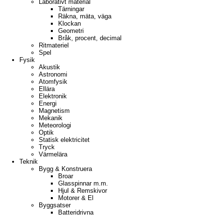
Laborativt material
Tärningar
Räkna, mäta, väga
Klockan
Geometri
Bråk, procent, decimal
Ritmateriel
Spel
Fysik
Akustik
Astronomi
Atomfysik
Ellära
Elektronik
Energi
Magnetism
Mekanik
Meteorologi
Optik
Statisk elektricitet
Tryck
Värmelära
Teknik
Bygg & Konstruera
Broar
Glasspinnar m.m.
Hjul & Remskivor
Motorer & El
Byggsatser
Batteridrivna