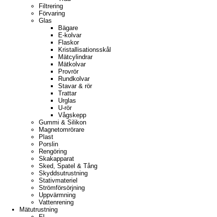
Filtrering
Förvaring
Glas
Bägare
E-kolvar
Flaskor
Kristallisationsskål
Mätcylindrar
Mätkolvar
Provrör
Rundkolvar
Stavar & rör
Trattar
Urglas
U-rör
Vågskepp
Gummi & Silikon
Magnetomrörare
Plast
Porslin
Rengöring
Skakapparat
Sked, Spatel & Tång
Skyddsutrustning
Stativmateriel
Strömförsörjning
Uppvärmning
Vattenrening
Mätutrustning
El