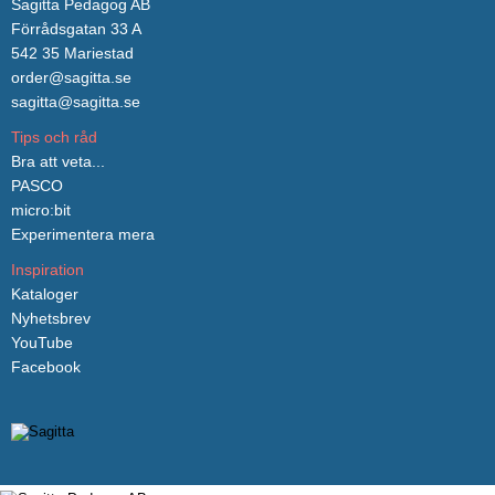
Sagitta Pedagog AB
Förrådsgatan 33 A
542 35 Mariestad
order@sagitta.se
sagitta@sagitta.se
Tips och råd
Bra att veta...
PASCO
micro:bit
Experimentera mera
Inspiration
Kataloger
Nyhetsbrev
YouTube
Facebook