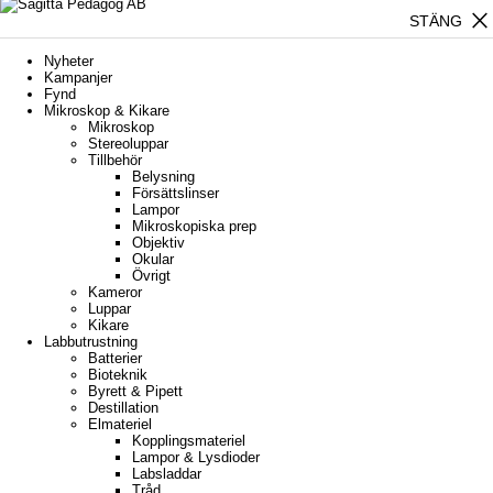
close
STÄNG
Nyheter
Kampanjer
Fynd
Mikroskop & Kikare
Mikroskop
Stereoluppar
Tillbehör
Belysning
Försättslinser
Lampor
Mikroskopiska prep
Objektiv
Okular
Övrigt
Kameror
Luppar
Kikare
Labbutrustning
Batterier
Bioteknik
Byrett & Pipett
Destillation
Elmateriel
Kopplingsmateriel
Lampor & Lysdioder
Labsladdar
Tråd