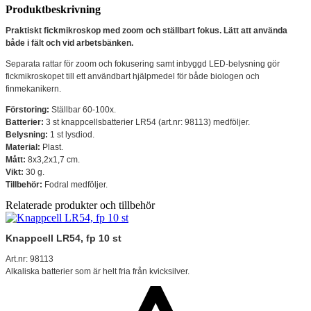
Produktbeskrivning
Praktiskt fickmikroskop med zoom och ställbart fokus. Lätt att använda
både i fält och vid arbetsbänken.
Separata rattar för zoom och fokusering samt inbyggd LED-belysning gör
fickmikroskopet till ett användbart hjälpmedel för både biologen och
finmekanikern.
Förstoring:
Ställbar 60-100x.
Batterier:
3 st knappcellsbatterier LR54 (art.nr: 98113) medföljer.
Belysning:
1 st lysdiod.
Material:
Plast.
Mått:
8x3,2x1,7 cm.
Vikt:
30 g.
Tillbehör:
Fodral medföljer.
Relaterade produkter och tillbehör
Knappcell LR54, fp 10 st
Art.nr: 98113
Alkaliska batterier som är helt fria från kvicksilver.