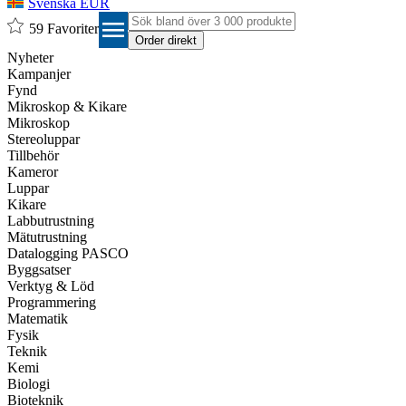
Svenska EUR
menu
59
Favoriter
Nyheter
Kampanjer
Fynd
Mikroskop & Kikare
Mikroskop
Stereoluppar
Tillbehör
Kameror
Luppar
Kikare
Labbutrustning
Mätutrustning
Datalogging PASCO
Byggsatser
Verktyg & Löd
Programmering
Matematik
Fysik
Teknik
Kemi
Biologi
Bioteknik