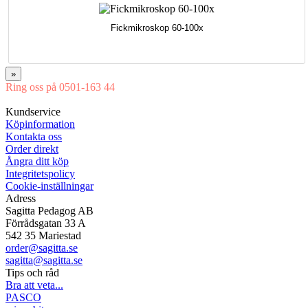
Fickmikroskop 60-100x
»
Ring oss på 0501-163 44
Mån-Tor 08:00-16:30 Fre 08:00-16:00
Kundservice
Köpinformation
Kontakta oss
Order direkt
Ångra ditt köp
Integritetspolicy
Cookie-inställningar
Adress
Sagitta Pedagog AB
Förrådsgatan 33 A
542 35 Mariestad
order@sagitta.se
sagitta@sagitta.se
Tips och råd
Bra att veta...
PASCO