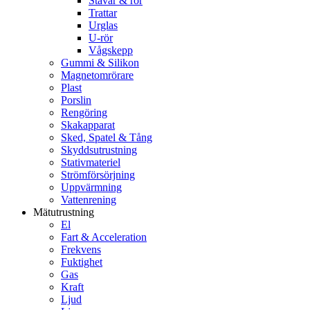
Stavar & rör
Trattar
Urglas
U-rör
Vågskepp
Gummi & Silikon
Magnetomrörare
Plast
Porslin
Rengöring
Skakapparat
Sked, Spatel & Tång
Skyddsutrustning
Stativmateriel
Strömförsörjning
Uppvärmning
Vattenrening
Mätutrustning
El
Fart & Acceleration
Frekvens
Fuktighet
Gas
Kraft
Ljud