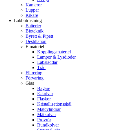
Kameror
Luppar
Kikare
Labbutrustning
Batterier
Bioteknik
Byrett & Pipett
Destillation
Elmateriel
Kopplingsmateriel
Lampor & Lysdioder
Labsladdar
Tråd
Filtrering
Förvaring
Glas
Bägare
E-kolvar
Flaskor
Kristallisationsskål
Mätcylindrar
Mätkolvar
Provrör
Rundkolvar