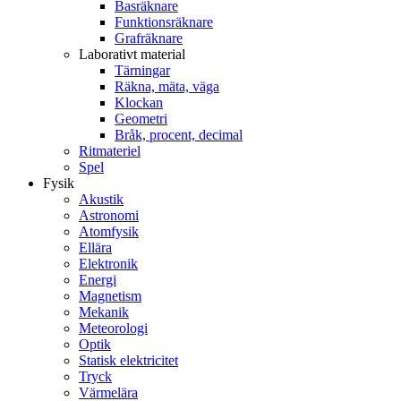
Basräknare
Funktionsräknare
Grafräknare
Laborativt material
Tärningar
Räkna, mäta, väga
Klockan
Geometri
Bråk, procent, decimal
Ritmateriel
Spel
Fysik
Akustik
Astronomi
Atomfysik
Ellära
Elektronik
Energi
Magnetism
Mekanik
Meteorologi
Optik
Statisk elektricitet
Tryck
Värmelära