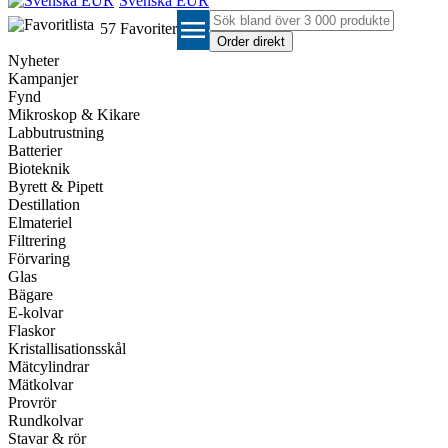
Svenska EUR
menu
57
Favoriter
Nyheter
Kampanjer
Fynd
Mikroskop & Kikare
Labbutrustning
Batterier
Bioteknik
Byrett & Pipett
Destillation
Elmateriel
Filtrering
Förvaring
Glas
Bägare
E-kolvar
Flaskor
Kristallisationsskål
Mätcylindrar
Mätkolvar
Provrör
Rundkolvar
Stavar & rör