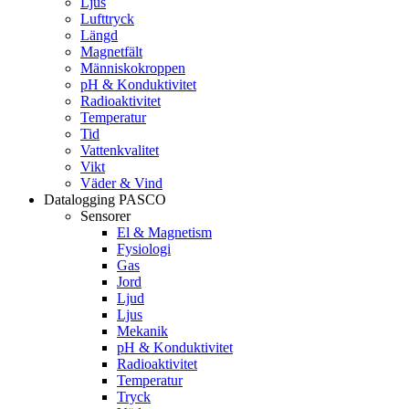
Ljus
Lufttryck
Längd
Magnetfält
Människokroppen
pH & Konduktivitet
Radioaktivitet
Temperatur
Tid
Vattenkvalitet
Vikt
Väder & Vind
Datalogging PASCO
Sensorer
El & Magnetism
Fysiologi
Gas
Jord
Ljud
Ljus
Mekanik
pH & Konduktivitet
Radioaktivitet
Temperatur
Tryck