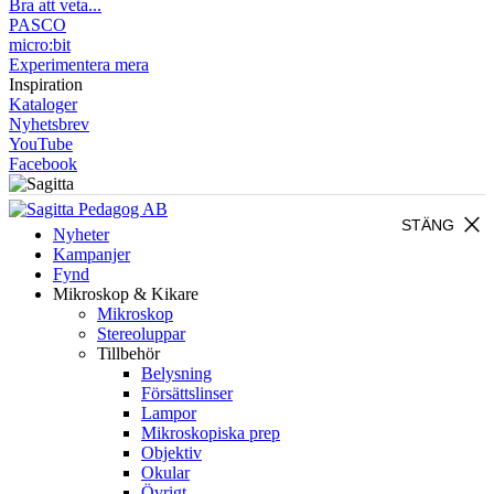
Bra att veta...
PASCO
micro:bit
Experimentera mera
Inspiration
Kataloger
Nyhetsbrev
YouTube
Facebook
close
STÄNG
Nyheter
Kampanjer
Fynd
Mikroskop & Kikare
Mikroskop
Stereoluppar
Tillbehör
Belysning
Försättslinser
Lampor
Mikroskopiska prep
Objektiv
Okular
Övrigt