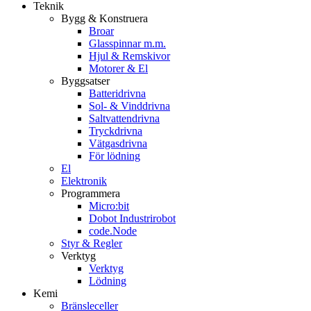
Teknik
Bygg & Konstruera
Broar
Glasspinnar m.m.
Hjul & Remskivor
Motorer & El
Byggsatser
Batteridrivna
Sol- & Vinddrivna
Saltvattendrivna
Tryckdrivna
Vätgasdrivna
För lödning
El
Elektronik
Programmera
Micro:bit
Dobot Industrirobot
code.Node
Styr & Regler
Verktyg
Verktyg
Lödning
Kemi
Bränsleceller