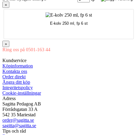
«
E-kolv 250 ml, fp 6 st
»
Ring oss på 0501-163 44
Mån-Tor 08:00-16:30 Fre 08:00-16:00
Kundservice
Köpinformation
Kontakta oss
Order direkt
Ångra ditt köp
Integritetspolicy
Cookie-inställningar
Adress
Sagitta Pedagog AB
Förrådsgatan 33 A
542 35 Mariestad
order@sagitta.se
sagitta@sagitta.se
Tips och råd