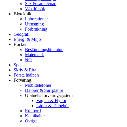
Sex & samlevnad
Växtförsök
Bioteknik
Laborationer
Utrustning
Förbrukning
Geografi
Energi & Miljö
Böcker
Bestämningslitteratur
Matematik
NO
Spel
Skriv & Rita
Första hjälpen
Förvaring
Mobiltelefoner
Datorer & Surfplattor
Gratnells förvaringssystem
Vagnar & Hyllor
Lådor & Tillbehör
Rullbord
Kemikalier
Övrigt