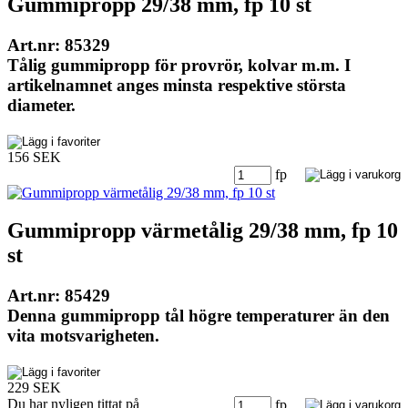
Gummipropp 29/38 mm, fp 10 st
Art.nr: 85329
Tålig gummipropp för provrör, kolvar m.m. I
artikelnamnet anges minsta respektive största
diameter.
156 SEK
fp
Gummipropp värmetålig 29/38 mm, fp 10
st
Art.nr: 85429
Denna gummipropp tål högre temperaturer än den
vita motsvarigheten.
229 SEK
Du har nyligen tittat på
fp