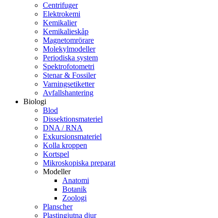
Centrifuger
Elektrokemi
Kemikalier
Kemikalieskåp
Magnetomrörare
Molekylmodeller
Periodiska system
Spektrofotometri
Stenar & Fossiler
Varningsetiketter
Avfallshantering
Biologi
Blod
Dissektionsmateriel
DNA / RNA
Exkursionsmateriel
Kolla kroppen
Kortspel
Mikroskopiska preparat
Modeller
Anatomi
Botanik
Zoologi
Planscher
Plastingjutna djur