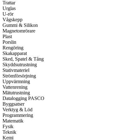
Trattar
Urglas
U-rör
Vågskepp
Gummi & Silikon
Magnetomrörare
Plast
Porslin
Rengöring
Skakapparat
Sked, Spatel & Tång
Skyddsutrustning
Stativmateriel
Strömförsörjning
Uppvärmning
Vattenrening
Mätutrustning
Datalogging PASCO
Byggsatser
Verktyg & Löd
Programmering
Matematik
Fysik
Teknik
Kemi