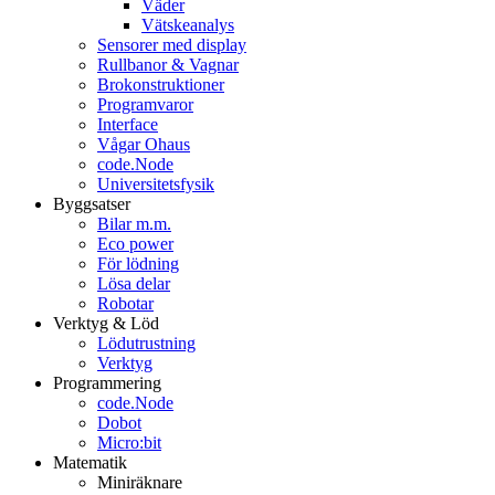
Väder
Vätskeanalys
Sensorer med display
Rullbanor & Vagnar
Brokonstruktioner
Programvaror
Interface
Vågar Ohaus
code.Node
Universitetsfysik
Byggsatser
Bilar m.m.
Eco power
För lödning
Lösa delar
Robotar
Verktyg & Löd
Lödutrustning
Verktyg
Programmering
code.Node
Dobot
Micro:bit
Matematik
Miniräknare