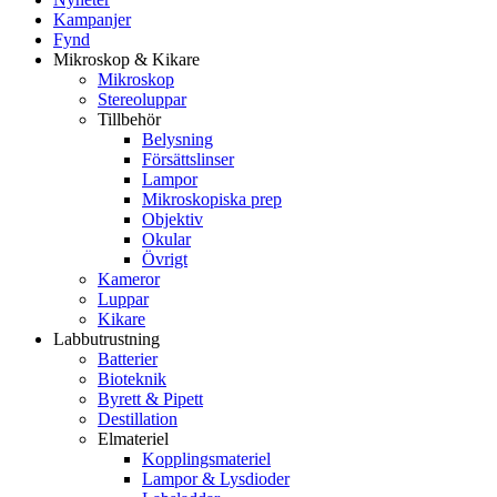
Kampanjer
Fynd
Mikroskop & Kikare
Mikroskop
Stereoluppar
Tillbehör
Belysning
Försättslinser
Lampor
Mikroskopiska prep
Objektiv
Okular
Övrigt
Kameror
Luppar
Kikare
Labbutrustning
Batterier
Bioteknik
Byrett & Pipett
Destillation
Elmateriel
Kopplingsmateriel
Lampor & Lysdioder