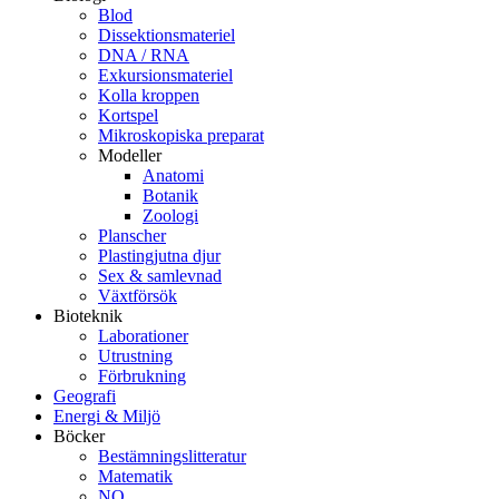
Blod
Dissektionsmateriel
DNA / RNA
Exkursionsmateriel
Kolla kroppen
Kortspel
Mikroskopiska preparat
Modeller
Anatomi
Botanik
Zoologi
Planscher
Plastingjutna djur
Sex & samlevnad
Växtförsök
Bioteknik
Laborationer
Utrustning
Förbrukning
Geografi
Energi & Miljö
Böcker
Bestämningslitteratur
Matematik
NO