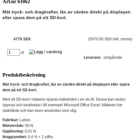
Art.nr 61062
Mät tryck- och dragkrafter, läs av värden direkt på displayen
eller spara dem på ett SD-kort.
4776 SEK
(5970.00 SEK inkl. moms)
st
Leverans
- omgående
Produktbeskrivning
Mät tryck- och dragkrafter, läs av värden direkt på displayen eller spara
dem på ett SD-kort.
Med ett SD-kort i mätaren sparas mätvärden i en xls-fil. Dessa kan sedan
öppnas och bearbetas i till exempel Microsoft Office Excel. Mätaren har
stativfäste och kan även användas som våg.
Fabrikat:
Lutron.
Mätområde:
50 N.
Upplösning:
0,01 N.
Noggrannhet:
0,4 % + 1 siffra.