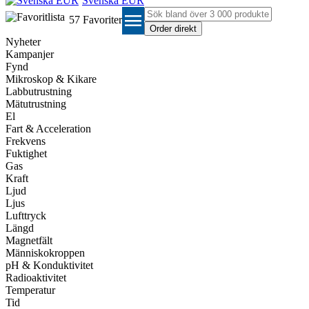
Svenska EUR
menu
57
Favoriter
Nyheter
Kampanjer
Fynd
Mikroskop & Kikare
Labbutrustning
Mätutrustning
El
Fart & Acceleration
Frekvens
Fuktighet
Gas
Kraft
Ljud
Ljus
Lufttryck
Längd
Magnetfält
Människokroppen
pH & Konduktivitet
Radioaktivitet
Temperatur
Tid