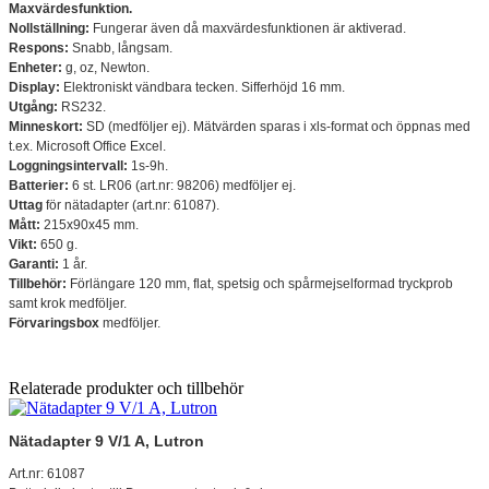
Maxvärdesfunktion.
Nollställning:
Fungerar även då maxvärdesfunktionen är aktiverad.
Respons:
Snabb, långsam.
Enheter:
g, oz, Newton.
Display:
Elektroniskt vändbara tecken. Sifferhöjd 16 mm.
Utgång:
RS232.
Minneskort:
SD (medföljer ej). Mätvärden sparas i xls-format och öppnas med
t.ex. Microsoft Office Excel.
Loggningsintervall:
1s-9h.
Batterier:
6 st. LR06 (art.nr: 98206) medföljer ej.
Uttag
för nätadapter (art.nr: 61087).
Mått:
215x90x45 mm.
Vikt:
650 g.
Garanti:
1 år.
Tillbehör:
Förlängare 120 mm, flat, spetsig och spårmejselformad tryckprob
samt krok medföljer.
Förvaringsbox
medföljer.
Relaterade produkter och tillbehör
Nätadapter 9 V/1 A, Lutron
Art.nr: 61087