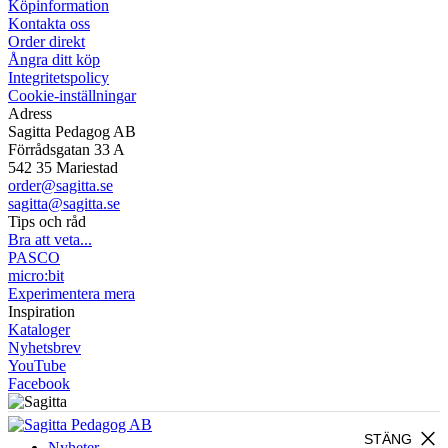
Köpinformation
Kontakta oss
Order direkt
Ångra ditt köp
Integritetspolicy
Cookie-inställningar
Adress
Sagitta Pedagog AB
Förrådsgatan 33 A
542 35 Mariestad
order@sagitta.se
sagitta@sagitta.se
Tips och råd
Bra att veta...
PASCO
micro:bit
Experimentera mera
Inspiration
Kataloger
Nyhetsbrev
YouTube
Facebook
close
STÄNG
Nyheter