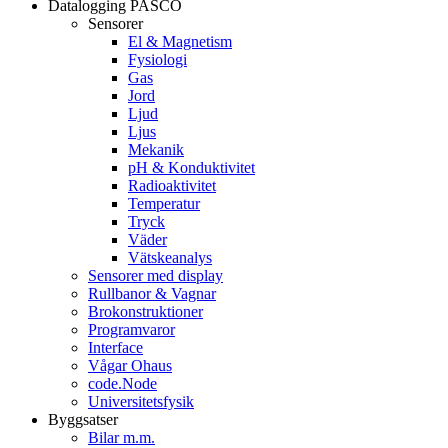
Datalogging PASCO
Sensorer
El & Magnetism
Fysiologi
Gas
Jord
Ljud
Ljus
Mekanik
pH & Konduktivitet
Radioaktivitet
Temperatur
Tryck
Väder
Vätskeanalys
Sensorer med display
Rullbanor & Vagnar
Brokonstruktioner
Programvaror
Interface
Vågar Ohaus
code.Node
Universitetsfysik
Byggsatser
Bilar m.m.