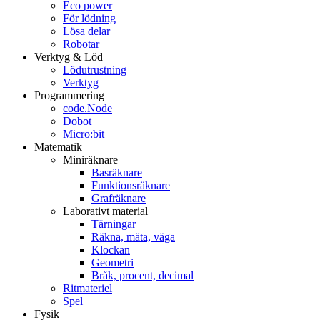
Eco power
För lödning
Lösa delar
Robotar
Verktyg & Löd
Lödutrustning
Verktyg
Programmering
code.Node
Dobot
Micro:bit
Matematik
Miniräknare
Basräknare
Funktionsräknare
Grafräknare
Laborativt material
Tärningar
Räkna, mäta, väga
Klockan
Geometri
Bråk, procent, decimal
Ritmateriel
Spel
Fysik