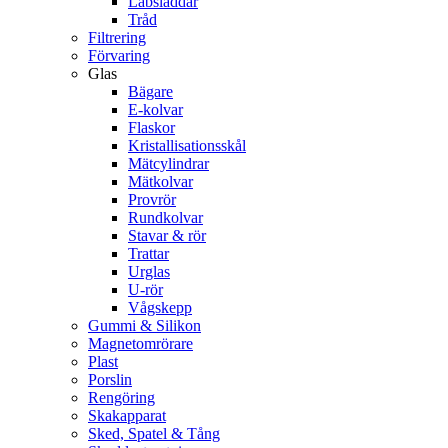
Labsladdar
Tråd
Filtrering
Förvaring
Glas
Bägare
E-kolvar
Flaskor
Kristallisationsskål
Mätcylindrar
Mätkolvar
Provrör
Rundkolvar
Stavar & rör
Trattar
Urglas
U-rör
Vågskepp
Gummi & Silikon
Magnetomrörare
Plast
Porslin
Rengöring
Skakapparat
Sked, Spatel & Tång