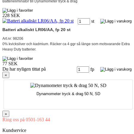
Batterieliminator till Dynamometer tryck & drag
228 SEK
st
Batteri alkaliskt LR06/AA, fp 20 st
Art.nr: 98206
0% kvicksilver och kadmium. Räcker ca 4 ggr så länge som motsvarande Extra
Heavy Duty batterier.
77 SEK
Du har nyligen tittat på
fp
«
Dynamometer tryck & drag 50 N, SD
»
Ring oss på 0501-163 44
Mån-Tor 08:00-16:30 Fre 08:00-16:00
Kundservice