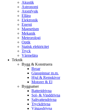
Akustik
Astronomi
Atomfysik
Ellära
Elektronik
Energi
Magnetism
Mekanik
Meteorologi
Optik
Statisk elektricitet
Tryck
Värmelära
Teknik
Bygg & Konstruera
Broar
Glasspinnar m.m.
Hjul & Remskivor
Motorer & El
Byggsatser
Batteridrivna
Sol- & Vinddrivna
Saltvattendrivna
Tryckdrivna
Vätgasdrivna