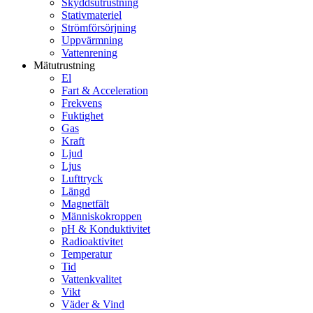
Skyddsutrustning
Stativmateriel
Strömförsörjning
Uppvärmning
Vattenrening
Mätutrustning
El
Fart & Acceleration
Frekvens
Fuktighet
Gas
Kraft
Ljud
Ljus
Lufttryck
Längd
Magnetfält
Människokroppen
pH & Konduktivitet
Radioaktivitet
Temperatur
Tid
Vattenkvalitet
Vikt
Väder & Vind