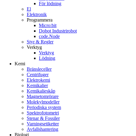
För lödning
El
Elektronik
Programmera
Micro:bit
Dobot Industrirobot
code.Node
Styr & Regler
Verktyg
Verktyg
Lödning
Kemi
Bränsleceller
Centrifuger
Elektrokemi
Kemikalier
Kemikalieskåp
Magnetomrörare
Molekylmodeller
Periodiska system
Spektrofotometri
Stenar & Fossiler
Varningsetiketter
Avfallshantering
Biologi