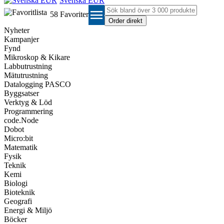
Svenska EUR
menu
58
Favoriter
Nyheter
Kampanjer
Fynd
Mikroskop & Kikare
Labbutrustning
Mätutrustning
Datalogging PASCO
Byggsatser
Verktyg & Löd
Programmering
code.Node
Dobot
Micro:bit
Matematik
Fysik
Teknik
Kemi
Biologi
Bioteknik
Geografi
Energi & Miljö
Böcker