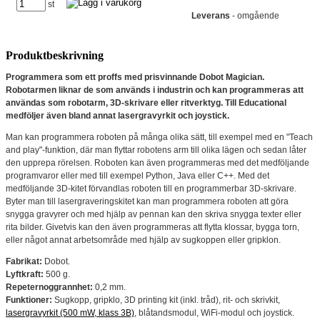
st
Leverans
- omgående
Produktbeskrivning
Programmera som ett proffs med prisvinnande Dobot Magician.
Robotarmen liknar de som används i industrin och kan programmeras att
användas som robotarm, 3D-skrivare eller ritverktyg. Till Educational
medföljer även bland annat lasergravyrkit och joystick.
Man kan programmera roboten på många olika sätt, till exempel med en "Teach
and play"-funktion, där man flyttar robotens arm till olika lägen och sedan låter
den upprepa rörelsen. Roboten kan även programmeras med det medföljande
programvaror eller med till exempel Python, Java eller C++. Med det
medföljande 3D-kitet förvandlas roboten till en programmerbar 3D-skrivare.
Byter man till lasergraveringskitet kan man programmera roboten att göra
snygga gravyrer och med hjälp av pennan kan den skriva snygga texter eller
rita bilder. Givetvis kan den även programmeras att flytta klossar, bygga torn,
eller något annat arbetsområde med hjälp av sugkoppen eller gripklon.
Fabrikat:
Dobot.
Lyftkraft:
500 g.
Repeternoggrannhet:
0,2 mm.
Funktioner:
Sugkopp, gripklo, 3D printing kit (inkl. tråd), rit- och skrivkit,
lasergravyrkit (500 mW, klass 3B)
, blåtandsmodul, WiFi-modul och joystick.