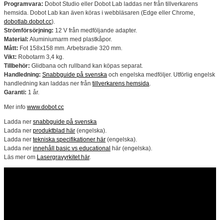
Programvara:
Dobot Studio eller Dobot Lab laddas ner från tillverkarens
hemsida. Dobot Lab kan även köras i webbläsaren (Edge eller Chrome,
dobotlab.dobot.cc
).
Strömförsörjning:
12 V från medföljande adapter.
Material:
Aluminiumarm med plastkåpor.
Mått:
Fot 158x158 mm. Arbetsradie 320 mm.
Vikt:
Robotarm 3,4 kg.
Tillbehör:
Glidbana och rullband kan köpas separat.
Handledning:
Snabbguide på svenska
och engelska medföljer. Utförlig engelsk
handledning kan laddas ner från
tillverkarens hemsida
.
Garanti:
1 år.
Mer info
www.dobot.cc
Ladda ner
snabbguide på svenska
Ladda ner
produktblad här
(engelska).
Ladda ner
tekniska specifikationer här
(engelska).
Ladda ner
innehåll basic vs educational
här (engelska).
Läs mer om
Lasergravyrkitet här
.