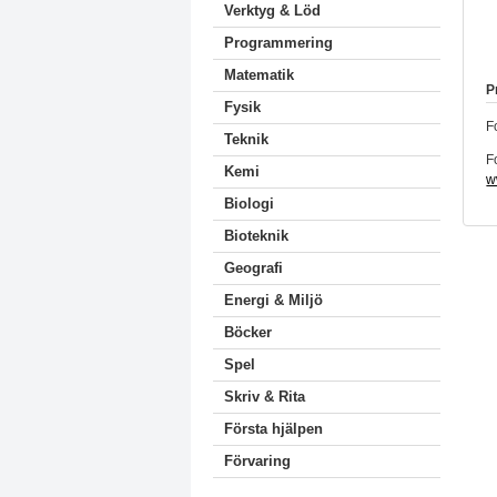
Verktyg & Löd
Programmering
Matematik
P
Fysik
F
Teknik
F
Kemi
w
Biologi
Bioteknik
Geografi
Energi & Miljö
Böcker
Spel
Skriv & Rita
Första hjälpen
Förvaring