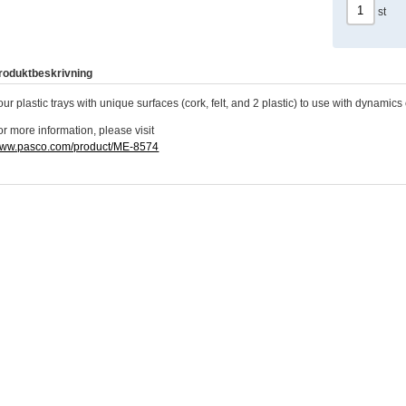
st
roduktbeskrivning
our plastic trays with unique surfaces (cork, felt, and 2 plastic) to use with dynamics
or more information, please visit
ww.pasco.com/product/ME-8574