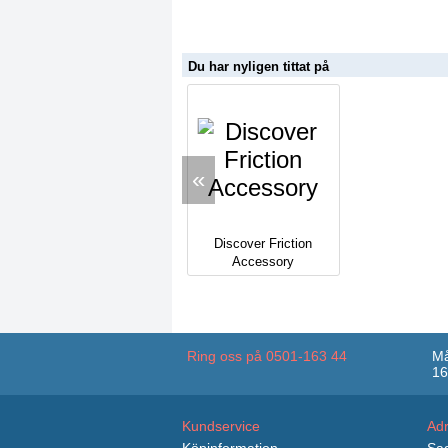
Du har nyligen tittat på
«
Discover Friction
Accessory
Ring oss på 0501-163 44
Må
16
Kundservice
Ad
Köpinformation
Sag