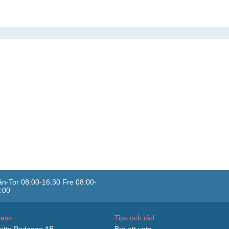
n-Tor 08:00-16:30 Fre 08:00-
:00
ress
Tips och råd
itta Pedagog AB
Bra att veta...