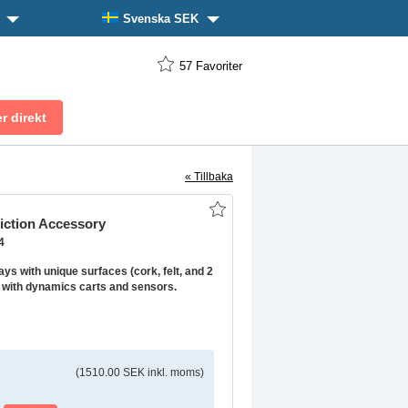
n
Svenska SEK
57
Favoriter
« Tillbaka
iction Accessory
4
rays with unique surfaces (cork, felt, and 2
e with dynamics carts and sensors.
(1510.00 SEK inkl. moms)