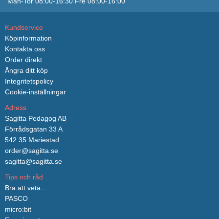
Mån-Tor 08:00-16:30 Fre 08:00-16:00
Kundservice
Köpinformation
Kontakta oss
Order direkt
Ångra ditt köp
Integritetspolicy
Cookie-inställningar
Adress
Sagitta Pedagog AB
Förrådsgatan 33 A
542 35 Mariestad
order@sagitta.se
sagitta@sagitta.se
Tips och råd
Bra att veta...
PASCO
micro:bit