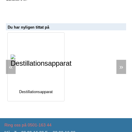
Du har nyligen tittat på
«
»
Destillationsapparat
Ring oss på 0501-163 44