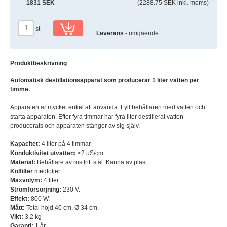
1831 SEK
(2288.75 SEK inkl. moms)
st
Leverans
- omgående
Produktbeskrivning
Automatisk destillationsapparat som producerar 1 liter vatten per
timme.
Apparaten är mycket enkel att använda. Fyll behållaren med vatten och
starta apparaten. Efter fyra timmar har fyra liter destillerat vatten
producerats och apparaten stänger av sig själv.
Kapacitet:
4 liter på 4 timmar.
Konduktivitet utvatten:
≤2 µS/cm.
Material:
Behållare av rostfritt stål. Kanna av plast.
Kolfilter
medföljer.
Maxvolym:
4 liter.
Strömförsörjning:
230 V.
Effekt:
800 W.
Mått:
Total höjd 40 cm. Ø 34 cm.
Vikt:
3,2 kg
Garanti:
1 år.