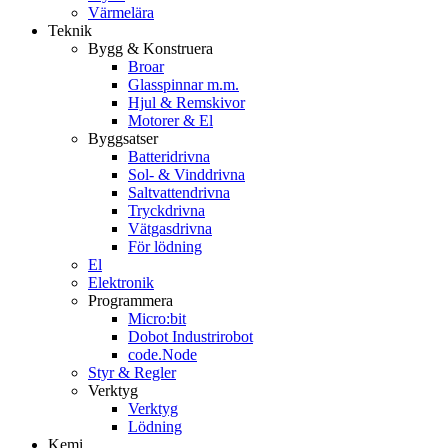
Värmelära
Teknik
Bygg & Konstruera
Broar
Glasspinnar m.m.
Hjul & Remskivor
Motorer & El
Byggsatser
Batteridrivna
Sol- & Vinddrivna
Saltvattendrivna
Tryckdrivna
Vätgasdrivna
För lödning
El
Elektronik
Programmera
Micro:bit
Dobot Industrirobot
code.Node
Styr & Regler
Verktyg
Verktyg
Lödning
Kemi