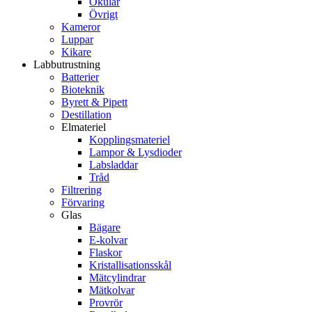
Okular
Övrigt
Kameror
Luppar
Kikare
Labbutrustning
Batterier
Bioteknik
Byrett & Pipett
Destillation
Elmateriel
Kopplingsmateriel
Lampor & Lysdioder
Labsladdar
Tråd
Filtrering
Förvaring
Glas
Bägare
E-kolvar
Flaskor
Kristallisationsskål
Mätcylindrar
Mätkolvar
Provrör