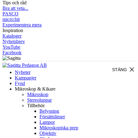
Tips och råd
Bra att veta...
PASCO
micro:bit
Experimentera mera
Inspiration
Kataloger
Nyhetsbrev
YouTube
Facebook
close
STÄNG
Nyheter
Kampanjer
Fynd
Mikroskop & Kikare
Mikroskop
Stereoluppar
Tillbehör
Belysning
Försättslinser
Lampor
Mikroskopiska prep
Objektiv