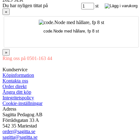
Du har nyligen tittat på
st
«
code.Node med hållare, fp 8 st
»
Ring oss på 0501-163 44
Mån-Tor 08:00-16:30 Fre 08:00-16:00
Kundservice
Köpinformation
Kontakta oss
Order direkt
Ångra ditt köp
Integritetspolicy
Cookie-inställningar
Adress
Sagitta Pedagog AB
Förrådsgatan 33 A
542 35 Mariestad
order@sagitta.se
sagitta@sagitta.se