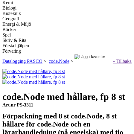
Kemi
Biologi
Bioteknik
Geografi
Energi & Miljö
Böcker
Spel
Skriv & Rita
Första hjälpen
Förvaring
Datalogging PASCO
>
code.Node
>
« Tillbaka
code.Node med hållare, fp 8 st
Art.nr PS-3311
Förpackning med 8 st code.Node, 8 st
hållare för code.Node och en
lärarhandledning (på engelska) med tio