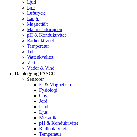
Ljud
Ljus
Lufttryck
Längd
Magnetfält
Människokroppen
pH & Konduktivitet
Radioaktivitet
Temperatur
Tid
Vattenkvalitet
Vikt
Väder & Vind
Datalogging PASCO
Sensorer
El & Magnetism
Fysiologi
Gas
Jord
Ljud
Ljus
Mekanik
pH & Konduktivitet
Radioaktivitet
Temperatur