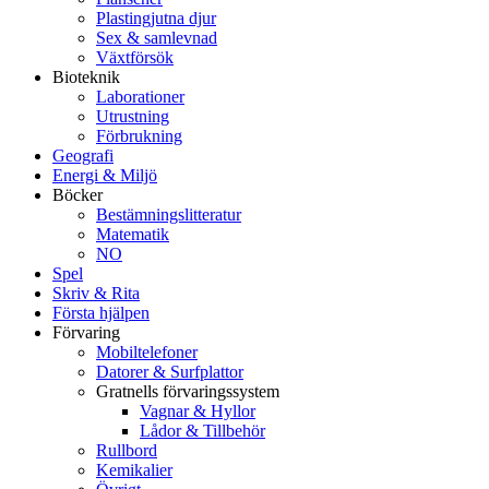
Plastingjutna djur
Sex & samlevnad
Växtförsök
Bioteknik
Laborationer
Utrustning
Förbrukning
Geografi
Energi & Miljö
Böcker
Bestämningslitteratur
Matematik
NO
Spel
Skriv & Rita
Första hjälpen
Förvaring
Mobiltelefoner
Datorer & Surfplattor
Gratnells förvaringssystem
Vagnar & Hyllor
Lådor & Tillbehör
Rullbord
Kemikalier