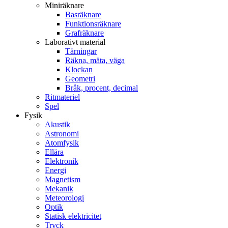
Miniräknare
Basräknare
Funktionsräknare
Grafräknare
Laborativt material
Tärningar
Räkna, mäta, väga
Klockan
Geometri
Bråk, procent, decimal
Ritmateriel
Spel
Fysik
Akustik
Astronomi
Atomfysik
Ellära
Elektronik
Energi
Magnetism
Mekanik
Meteorologi
Optik
Statisk elektricitet
Tryck