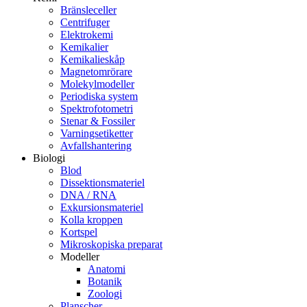
Bränsleceller
Centrifuger
Elektrokemi
Kemikalier
Kemikalieskåp
Magnetomrörare
Molekylmodeller
Periodiska system
Spektrofotometri
Stenar & Fossiler
Varningsetiketter
Avfallshantering
Biologi
Blod
Dissektionsmateriel
DNA / RNA
Exkursionsmateriel
Kolla kroppen
Kortspel
Mikroskopiska preparat
Modeller
Anatomi
Botanik
Zoologi
Planscher