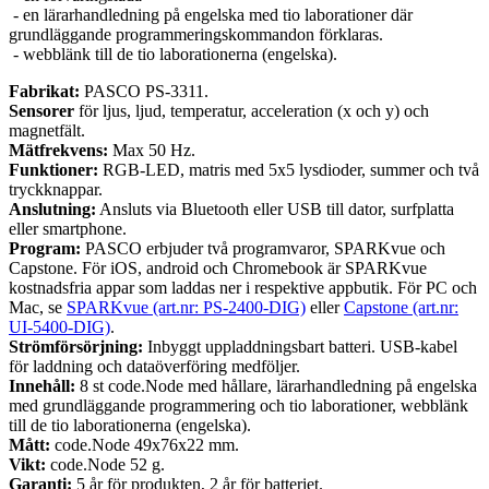
- en lärarhandledning på engelska med tio laborationer där
grundläggande programmeringskommandon förklaras.
- webblänk till de tio laborationerna (engelska).
Fabrikat:
PASCO PS-3311.
Sensorer
för ljus, ljud, temperatur, acceleration (x och y) och
magnetfält.
Mätfrekvens:
Max 50 Hz.
Funktioner:
RGB-LED, matris med 5x5 lysdioder, summer och två
tryckknappar.
Anslutning:
Ansluts via Bluetooth eller USB till dator, surfplatta
eller smartphone.
Program:
PASCO erbjuder två programvaror, SPARKvue och
Capstone. För iOS, android och Chromebook är SPARKvue
kostnadsfria appar som laddas ner i respektive appbutik. För PC och
Mac, se
SPARKvue (art.nr: PS-2400-DIG)
eller
Capstone (art.nr:
UI-5400-DIG)
.
Strömförsörjning:
Inbyggt uppladdningsbart batteri. USB-kabel
för laddning och dataöverföring medföljer.
Innehåll:
8 st code.Node med hållare, lärarhandledning på engelska
med grundläggande programmering och tio laborationer, webblänk
till de tio laborationerna (engelska).
Mått:
code.Node 49x76x22 mm.
Vikt:
code.Node 52 g.
Garanti:
5 år för produkten, 2 år för batteriet.