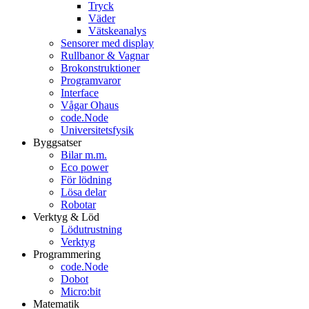
Tryck
Väder
Vätskeanalys
Sensorer med display
Rullbanor & Vagnar
Brokonstruktioner
Programvaror
Interface
Vågar Ohaus
code.Node
Universitetsfysik
Byggsatser
Bilar m.m.
Eco power
För lödning
Lösa delar
Robotar
Verktyg & Löd
Lödutrustning
Verktyg
Programmering
code.Node
Dobot
Micro:bit
Matematik