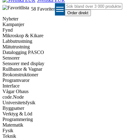
Svenska EUR
menu
58
Favoriter
Nyheter
Kampanjer
Fynd
Mikroskop & Kikare
Labbutrustning
Mätutrustning
Datalogging PASCO
Sensorer
Sensorer med display
Rullbanor & Vagnar
Brokonstruktioner
Programvaror
Interface
Vågar Ohaus
code.Node
Universitetsfysik
Byggsatser
Verktyg & Löd
Programmering
Matematik
Fysik
Teknik