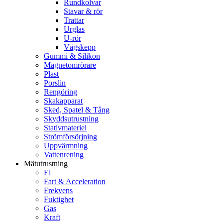
Rundkolvar
Stavar & rör
Trattar
Urglas
U-rör
Vågskepp
Gummi & Silikon
Magnetomrörare
Plast
Porslin
Rengöring
Skakapparat
Sked, Spatel & Tång
Skyddsutrustning
Stativmateriel
Strömförsörjning
Uppvärmning
Vattenrening
Mätutrustning
El
Fart & Acceleration
Frekvens
Fuktighet
Gas
Kraft