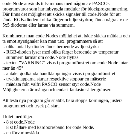
code.Node används tillsammans med någon av PASCOs
programvaror som har inbyggda moduler för blockprogrammering.
Där finns det möjlighet att skicka signaler till code.Node för att
tända RGB-dioden i olika färger och ljusstyrkor, tända några av de
5x5 dioderna eller larma via summern.
Kombinerar man code.Nodes möjlighet att både skicka mätdata och
ta emot styrsignaler kan man t.ex. programmera så att
- olika antal lysdioder tänds beroende av ljusstyrka
- RGB-dioden lyser med olika färger beroende av temperatur
- summern larmar om code.Node flyttas
- texten ”VARNING” visas i programfönstret om code.Node lutar
mer än 45°
- antalet godkända handklappningar visas i programfönstret
- tryckknapparna startar respektive stoppar en mätserie
- mätdata från valfri PASCO-sensor styr code.Node
Möjligheterna är många och endast fantasin sätter gränser.
Att testa nya program går snabbt, bara stoppa körningen, justera
programmet och tryck på start.
I kitet medföljer:
- 8 st code.Node
- 8 st hållare med kardborreband för code.Node.
- en förvaringslåda