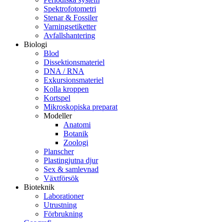
Spektrofotometri
Stenar & Fossiler
Varningsetiketter
Avfallshantering
Biologi
Blod
Dissektionsmateriel
DNA / RNA
Exkursionsmateriel
Kolla kroppen
Kortspel
Mikroskopiska preparat
Modeller
Anatomi
Botanik
Zoologi
Planscher
Plastingjutna djur
Sex & samlevnad
Växtförsök
Bioteknik
Laborationer
Utrustning
Förbrukning