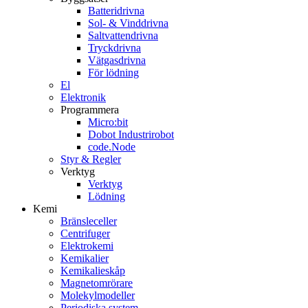
Batteridrivna
Sol- & Vinddrivna
Saltvattendrivna
Tryckdrivna
Vätgasdrivna
För lödning
El
Elektronik
Programmera
Micro:bit
Dobot Industrirobot
code.Node
Styr & Regler
Verktyg
Verktyg
Lödning
Kemi
Bränsleceller
Centrifuger
Elektrokemi
Kemikalier
Kemikalieskåp
Magnetomrörare
Molekylmodeller
Periodiska system