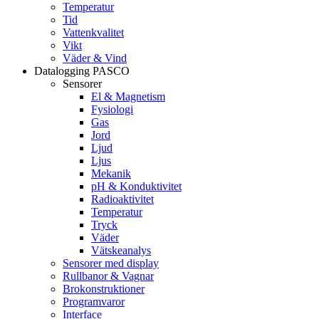
Temperatur
Tid
Vattenkvalitet
Vikt
Väder & Vind
Datalogging PASCO
Sensorer
El & Magnetism
Fysiologi
Gas
Jord
Ljud
Ljus
Mekanik
pH & Konduktivitet
Radioaktivitet
Temperatur
Tryck
Väder
Vätskeanalys
Sensorer med display
Rullbanor & Vagnar
Brokonstruktioner
Programvaror
Interface