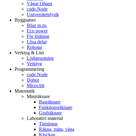
Vågar Ohaus
code.Node
Universitetsfysik
Byggsatser
Bilar m.m.
Eco power
För lödning
Lösa delar
Robotar
Verktyg & Löd
Lödutrustning
Verktyg
Programmering
code.Node
Dobot
Micro:bit
Matematik
Miniräknare
Basräknare
Funktionsräknare
Grafräknare
Laborativt material
Tärningar
Räkna, mäta, väga
Klockan