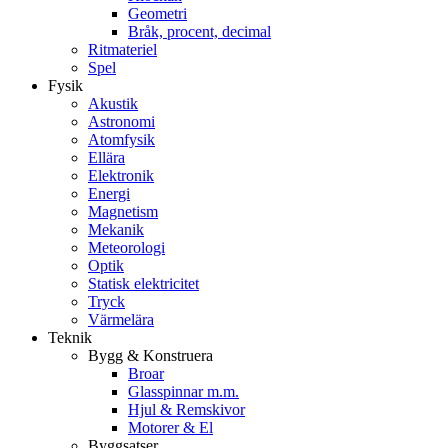
Geometri
Bråk, procent, decimal
Ritmateriel
Spel
Fysik
Akustik
Astronomi
Atomfysik
Ellära
Elektronik
Energi
Magnetism
Mekanik
Meteorologi
Optik
Statisk elektricitet
Tryck
Värmelära
Teknik
Bygg & Konstruera
Broar
Glasspinnar m.m.
Hjul & Remskivor
Motorer & El
Byggsatser