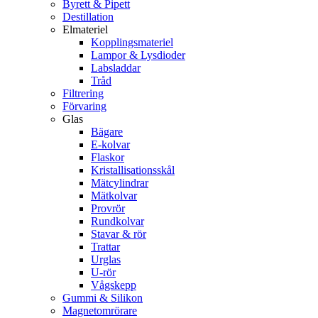
Byrett & Pipett
Destillation
Elmateriel
Kopplingsmateriel
Lampor & Lysdioder
Labsladdar
Tråd
Filtrering
Förvaring
Glas
Bägare
E-kolvar
Flaskor
Kristallisationsskål
Mätcylindrar
Mätkolvar
Provrör
Rundkolvar
Stavar & rör
Trattar
Urglas
U-rör
Vågskepp
Gummi & Silikon
Magnetomrörare