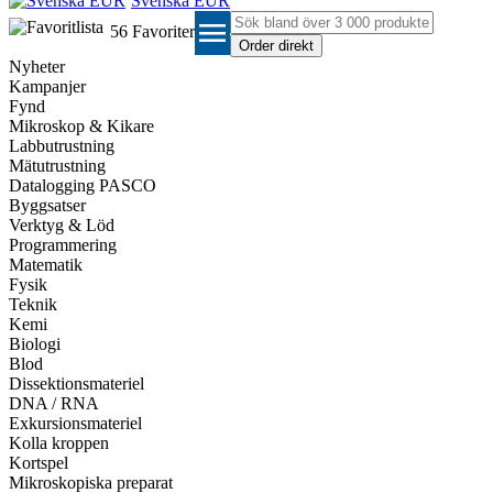
Svenska EUR
menu
56
Favoriter
Nyheter
Kampanjer
Fynd
Mikroskop & Kikare
Labbutrustning
Mätutrustning
Datalogging PASCO
Byggsatser
Verktyg & Löd
Programmering
Matematik
Fysik
Teknik
Kemi
Biologi
Blod
Dissektionsmateriel
DNA / RNA
Exkursionsmateriel
Kolla kroppen
Kortspel
Mikroskopiska preparat