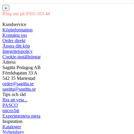
»
Ring oss på 0501-163 44
Mån-Tor 08:00-16:30 Fre 08:00-16:00
Kundservice
Köpinformation
Kontakta oss
Order direkt
Ångra ditt köp
Integritetspolicy
Cookie-inställningar
Adress
Sagitta Pedagog AB
Förrådsgatan 33 A
542 35 Mariestad
order@sagitta.se
sagitta@sagitta.se
Tips och råd
Bra att veta...
PASCO
micro:bit
Experimentera mera
Inspiration
Kataloger
Nyhetsbrev