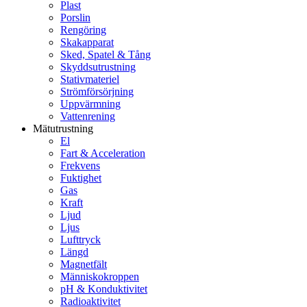
Plast
Porslin
Rengöring
Skakapparat
Sked, Spatel & Tång
Skyddsutrustning
Stativmateriel
Strömförsörjning
Uppvärmning
Vattenrening
Mätutrustning
El
Fart & Acceleration
Frekvens
Fuktighet
Gas
Kraft
Ljud
Ljus
Lufttryck
Längd
Magnetfält
Människokroppen
pH & Konduktivitet
Radioaktivitet