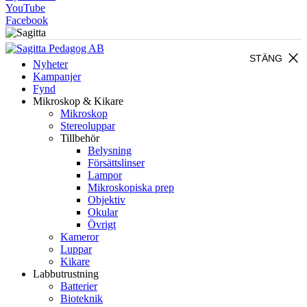
YouTube
Facebook
close
STÄNG
Nyheter
Kampanjer
Fynd
Mikroskop & Kikare
Mikroskop
Stereoluppar
Tillbehör
Belysning
Försättslinser
Lampor
Mikroskopiska prep
Objektiv
Okular
Övrigt
Kameror
Luppar
Kikare
Labbutrustning
Batterier
Bioteknik