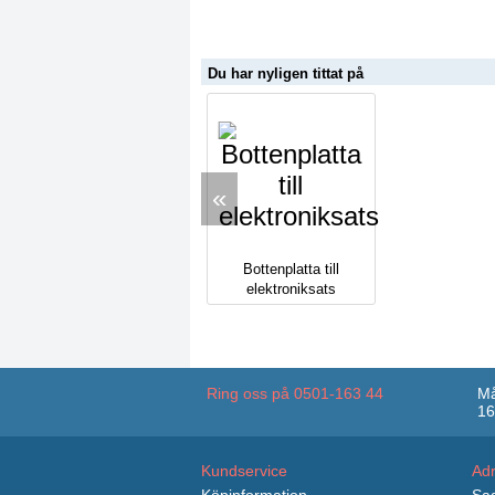
Du har nyligen tittat på
«
Bottenplatta till
elektroniksats
Ring oss på 0501-163 44
Må
16
Kundservice
Ad
Köpinformation
Sag