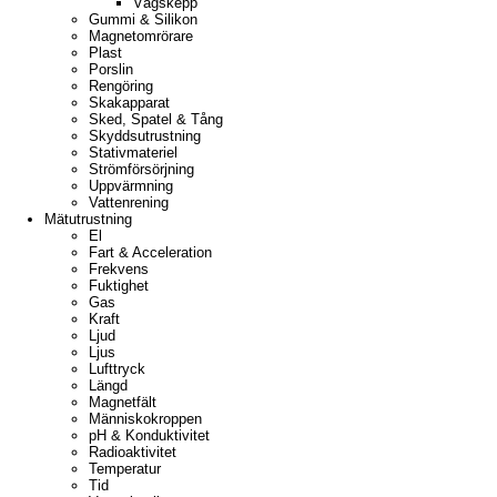
Vågskepp
Gummi & Silikon
Magnetomrörare
Plast
Porslin
Rengöring
Skakapparat
Sked, Spatel & Tång
Skyddsutrustning
Stativmateriel
Strömförsörjning
Uppvärmning
Vattenrening
Mätutrustning
El
Fart & Acceleration
Frekvens
Fuktighet
Gas
Kraft
Ljud
Ljus
Lufttryck
Längd
Magnetfält
Människokroppen
pH & Konduktivitet
Radioaktivitet
Temperatur
Tid