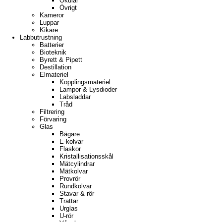
Okular
Övrigt
Kameror
Luppar
Kikare
Labbutrustning
Batterier
Bioteknik
Byrett & Pipett
Destillation
Elmateriel
Kopplingsmateriel
Lampor & Lysdioder
Labsladdar
Tråd
Filtrering
Förvaring
Glas
Bägare
E-kolvar
Flaskor
Kristallisationsskål
Mätcylindrar
Mätkolvar
Provrör
Rundkolvar
Stavar & rör
Trattar
Urglas
U-rör