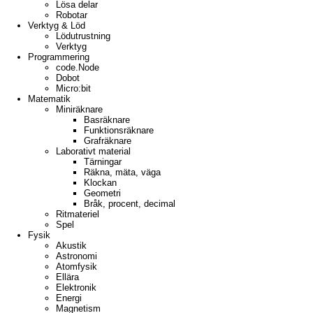
Lösa delar
Robotar
Verktyg & Löd
Lödutrustning
Verktyg
Programmering
code.Node
Dobot
Micro:bit
Matematik
Miniräknare
Basräknare
Funktionsräknare
Grafräknare
Laborativt material
Tärningar
Räkna, mäta, väga
Klockan
Geometri
Bråk, procent, decimal
Ritmateriel
Spel
Fysik
Akustik
Astronomi
Atomfysik
Ellära
Elektronik
Energi
Magnetism