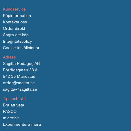
Kundservice
Köpinformation
Kontakta oss
Order direkt
Ångra ditt köp
Integritetspolicy
Cookie-inställningar
Adress
Sagitta Pedagog AB
Förrådsgatan 33 A
542 35 Mariestad
order@sagitta.se
sagitta@sagitta.se
Tips och råd
Bra att veta...
PASCO
micro:bit
Experimentera mera