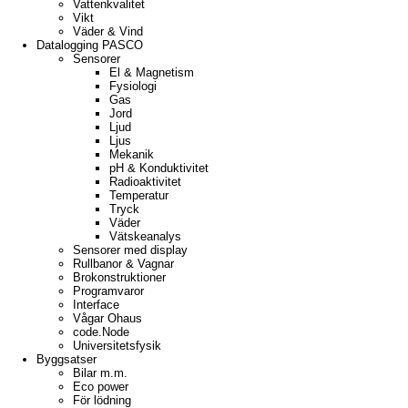
Vattenkvalitet
Vikt
Väder & Vind
Datalogging PASCO
Sensorer
El & Magnetism
Fysiologi
Gas
Jord
Ljud
Ljus
Mekanik
pH & Konduktivitet
Radioaktivitet
Temperatur
Tryck
Väder
Vätskeanalys
Sensorer med display
Rullbanor & Vagnar
Brokonstruktioner
Programvaror
Interface
Vågar Ohaus
code.Node
Universitetsfysik
Byggsatser
Bilar m.m.
Eco power
För lödning