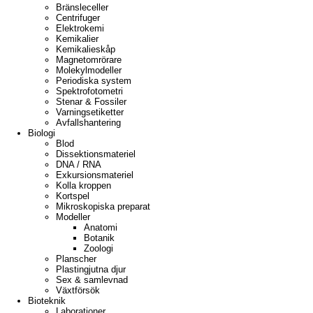
Bränsleceller
Centrifuger
Elektrokemi
Kemikalier
Kemikalieskåp
Magnetomrörare
Molekylmodeller
Periodiska system
Spektrofotometri
Stenar & Fossiler
Varningsetiketter
Avfallshantering
Biologi
Blod
Dissektionsmateriel
DNA / RNA
Exkursionsmateriel
Kolla kroppen
Kortspel
Mikroskopiska preparat
Modeller
Anatomi
Botanik
Zoologi
Planscher
Plastingjutna djur
Sex & samlevnad
Växtförsök
Bioteknik
Laborationer