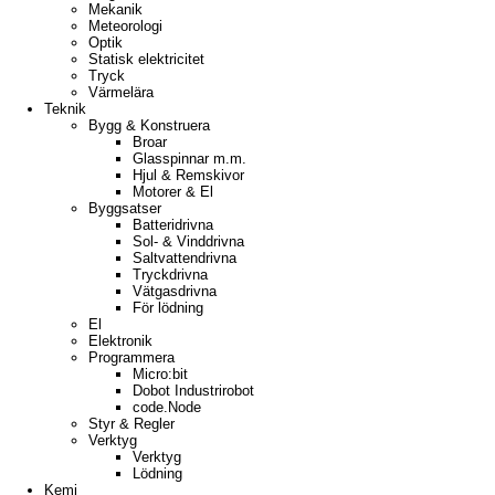
Mekanik
Meteorologi
Optik
Statisk elektricitet
Tryck
Värmelära
Teknik
Bygg & Konstruera
Broar
Glasspinnar m.m.
Hjul & Remskivor
Motorer & El
Byggsatser
Batteridrivna
Sol- & Vinddrivna
Saltvattendrivna
Tryckdrivna
Vätgasdrivna
För lödning
El
Elektronik
Programmera
Micro:bit
Dobot Industrirobot
code.Node
Styr & Regler
Verktyg
Verktyg
Lödning
Kemi