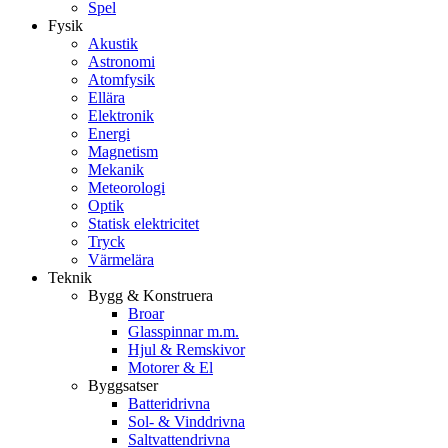
Spel
Fysik
Akustik
Astronomi
Atomfysik
Ellära
Elektronik
Energi
Magnetism
Mekanik
Meteorologi
Optik
Statisk elektricitet
Tryck
Värmelära
Teknik
Bygg & Konstruera
Broar
Glasspinnar m.m.
Hjul & Remskivor
Motorer & El
Byggsatser
Batteridrivna
Sol- & Vinddrivna
Saltvattendrivna