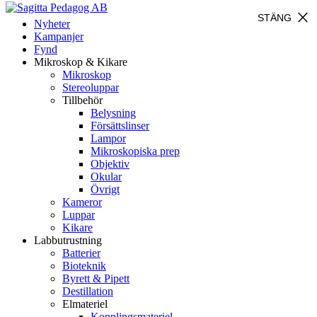
close
STÄNG
Nyheter
Kampanjer
Fynd
Mikroskop & Kikare
Mikroskop
Stereoluppar
Tillbehör
Belysning
Försättslinser
Lampor
Mikroskopiska prep
Objektiv
Okular
Övrigt
Kameror
Luppar
Kikare
Labbutrustning
Batterier
Bioteknik
Byrett & Pipett
Destillation
Elmateriel
Kopplingsmateriel