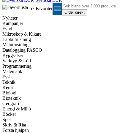
Svenska EUR
menu
57
Favoriter
Nyheter
Kampanjer
Fynd
Mikroskop & Kikare
Labbutrustning
Mätutrustning
Datalogging PASCO
Byggsatser
Verktyg & Löd
Programmering
Matematik
Fysik
Teknik
Kemi
Biologi
Bioteknik
Geografi
Energi & Miljö
Böcker
Spel
Skriv & Rita
Första hjälpen