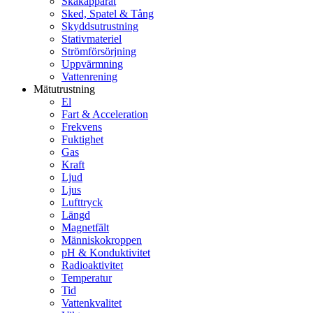
Skakapparat
Sked, Spatel & Tång
Skyddsutrustning
Stativmateriel
Strömförsörjning
Uppvärmning
Vattenrening
Mätutrustning
El
Fart & Acceleration
Frekvens
Fuktighet
Gas
Kraft
Ljud
Ljus
Lufttryck
Längd
Magnetfält
Människokroppen
pH & Konduktivitet
Radioaktivitet
Temperatur
Tid
Vattenkvalitet