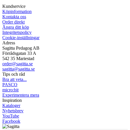
Mån-Tor 08:00-16:30 Fre 08:00-16:00
Kundservice
Köpinformation
Kontakta oss
Order direkt
Ångra ditt köp
Integritetspolicy
Cookie-inställningar
Adress
Sagitta Pedagog AB
Förrådsgatan 33 A
542 35 Mariestad
order@sagitta.se
sagitta@sagitta.se
Tips och råd
Bra att veta...
PASCO
micro:bit
Experimentera mera
Inspiration
Kataloger
Nyhetsbrev
YouTube
Facebook