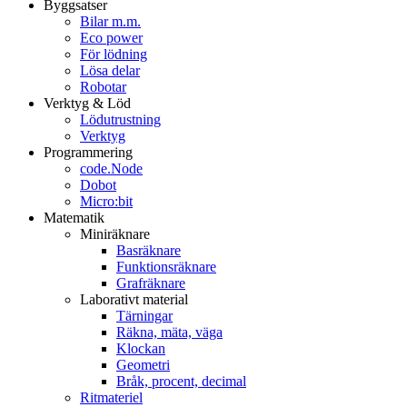
Byggsatser
Bilar m.m.
Eco power
För lödning
Lösa delar
Robotar
Verktyg & Löd
Lödutrustning
Verktyg
Programmering
code.Node
Dobot
Micro:bit
Matematik
Miniräknare
Basräknare
Funktionsräknare
Grafräknare
Laborativt material
Tärningar
Räkna, mäta, väga
Klockan
Geometri
Bråk, procent, decimal
Ritmateriel