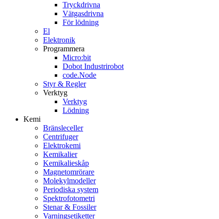
Tryckdrivna
Vätgasdrivna
För lödning
El
Elektronik
Programmera
Micro:bit
Dobot Industrirobot
code.Node
Styr & Regler
Verktyg
Verktyg
Lödning
Kemi
Bränsleceller
Centrifuger
Elektrokemi
Kemikalier
Kemikalieskåp
Magnetomrörare
Molekylmodeller
Periodiska system
Spektrofotometri
Stenar & Fossiler
Varningsetiketter