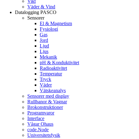
Vikt
Väder & Vind
Datalogging PASCO
Sensorer
El & Magnetism
Fysiologi
Gas
Jord
Ljud
Ljus
Mekanik
pH & Konduktivitet
Radioaktivitet
Temperatur
Tryck
Väder
Vätskeanalys
Sensorer med display
Rullbanor & Vagnar
Brokonstruktioner
Programvaror
Interface
Vågar Ohaus
code.Node
Universitetsfysik