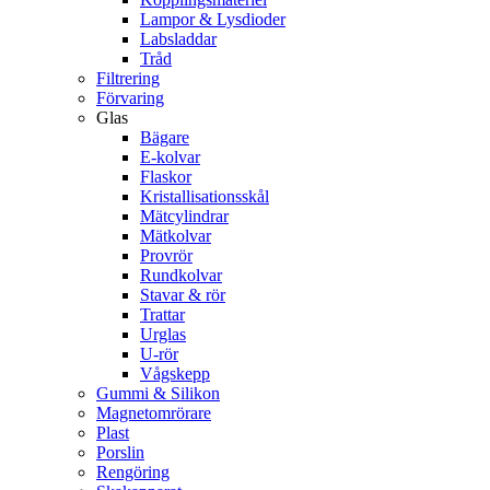
Lampor & Lysdioder
Labsladdar
Tråd
Filtrering
Förvaring
Glas
Bägare
E-kolvar
Flaskor
Kristallisationsskål
Mätcylindrar
Mätkolvar
Provrör
Rundkolvar
Stavar & rör
Trattar
Urglas
U-rör
Vågskepp
Gummi & Silikon
Magnetomrörare
Plast
Porslin
Rengöring