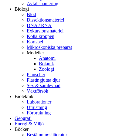
Avfallshantering
Biologi
Blod
Dissektionsmateriel
DNA / RNA
Exkursionsmateriel
Kolla kroppen
Kortspel
Mikroskopiska preparat
Modeller
Anatomi
Botanik
Zoologi
Planscher
Plastingjutna djur
Sex & samlevnad
Växtförsök
Bioteknik
Laborationer
Utrustning
Förbrukning
Geografi
Energi & Miljö
Böcker
Bestämningslitteratur