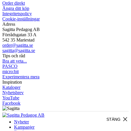
Order direkt
Ångra ditt köp
Integritetspolicy
Cookie-inställningar
Adress
Sagitta Pedagog AB
Förrådsgatan 33 A
542 35 Mariestad
order@sagitta.se
sagitta@sagitta.se
Tips och råd
Bra att veta...
PASCO
micro:bit
Experimentera mera
Inspiration
Kataloger
Nyhetsbrev
YouTube
Facebook
close
STÄNG
Nyheter
Kampanjer