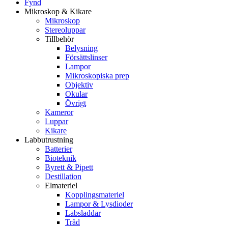
Fynd
Mikroskop & Kikare
Mikroskop
Stereoluppar
Tillbehör
Belysning
Försättslinser
Lampor
Mikroskopiska prep
Objektiv
Okular
Övrigt
Kameror
Luppar
Kikare
Labbutrustning
Batterier
Bioteknik
Byrett & Pipett
Destillation
Elmateriel
Kopplingsmateriel
Lampor & Lysdioder
Labsladdar
Tråd