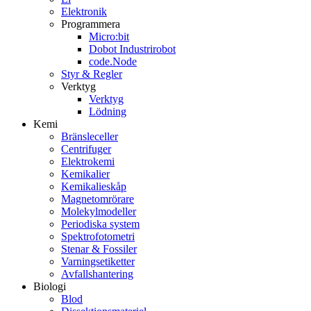
Elektronik
Programmera
Micro:bit
Dobot Industrirobot
code.Node
Styr & Regler
Verktyg
Verktyg
Lödning
Kemi
Bränsleceller
Centrifuger
Elektrokemi
Kemikalier
Kemikalieskåp
Magnetomrörare
Molekylmodeller
Periodiska system
Spektrofotometri
Stenar & Fossiler
Varningsetiketter
Avfallshantering
Biologi
Blod