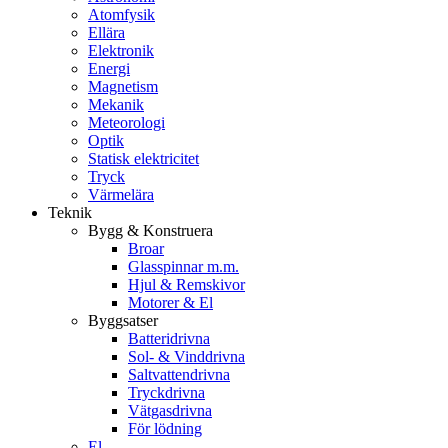
Atomfysik
Ellära
Elektronik
Energi
Magnetism
Mekanik
Meteorologi
Optik
Statisk elektricitet
Tryck
Värmelära
Teknik
Bygg & Konstruera
Broar
Glasspinnar m.m.
Hjul & Remskivor
Motorer & El
Byggsatser
Batteridrivna
Sol- & Vinddrivna
Saltvattendrivna
Tryckdrivna
Vätgasdrivna
För lödning
El