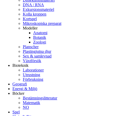
Dissektionsmateriel
DNA / RNA
Exkursionsmateriel
Kolla kroppen
Kortspel
Mikroskopiska preparat
Modeller
Anatomi
Botanik
Zoologi
Planscher
Plastingjutna djur
Sex & samlevnad
Växtförsök
Bioteknik
Laborationer
Utrustning
Förbrukning
Geografi
Energi & Miljö
Böcker
Bestämningslitteratur
Matematik
NO
Spel