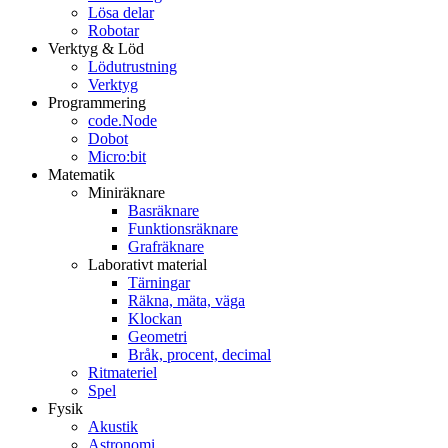
Lösa delar
Robotar
Verktyg & Löd
Lödutrustning
Verktyg
Programmering
code.Node
Dobot
Micro:bit
Matematik
Miniräknare
Basräknare
Funktionsräknare
Grafräknare
Laborativt material
Tärningar
Räkna, mäta, väga
Klockan
Geometri
Bråk, procent, decimal
Ritmateriel
Spel
Fysik
Akustik
Astronomi