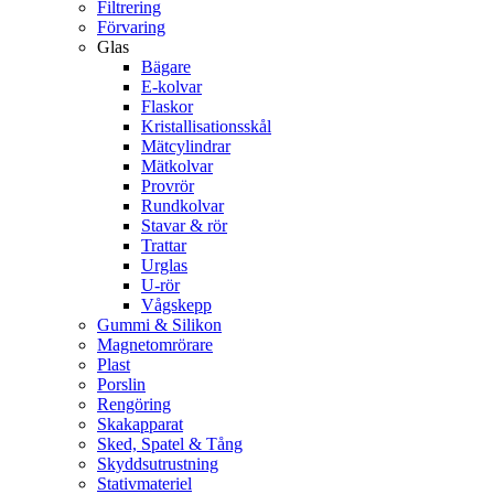
Filtrering
Förvaring
Glas
Bägare
E-kolvar
Flaskor
Kristallisationsskål
Mätcylindrar
Mätkolvar
Provrör
Rundkolvar
Stavar & rör
Trattar
Urglas
U-rör
Vågskepp
Gummi & Silikon
Magnetomrörare
Plast
Porslin
Rengöring
Skakapparat
Sked, Spatel & Tång
Skyddsutrustning
Stativmateriel