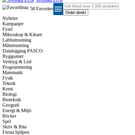
Svenska EUR
menu
58
Favoriter
Nyheter
Kampanjer
Fynd
Mikroskop & Kikare
Labbutrustning
Mätutrustning
Datalogging PASCO
Byggsatser
Verktyg & Löd
Programmering
Matematik
Fysik
Teknik
Kemi
Biologi
Bioteknik
Geografi
Energi & Miljö
Böcker
Spel
Skriv & Rita
Första hjälpen