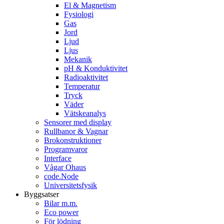
El & Magnetism
Fysiologi
Gas
Jord
Ljud
Ljus
Mekanik
pH & Konduktivitet
Radioaktivitet
Temperatur
Tryck
Väder
Vätskeanalys
Sensorer med display
Rullbanor & Vagnar
Brokonstruktioner
Programvaror
Interface
Vågar Ohaus
code.Node
Universitetsfysik
Byggsatser
Bilar m.m.
Eco power
För lödning