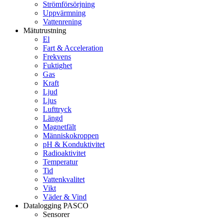
Strömförsörjning
Uppvärmning
Vattenrening
Mätutrustning
El
Fart & Acceleration
Frekvens
Fuktighet
Gas
Kraft
Ljud
Ljus
Lufttryck
Längd
Magnetfält
Människokroppen
pH & Konduktivitet
Radioaktivitet
Temperatur
Tid
Vattenkvalitet
Vikt
Väder & Vind
Datalogging PASCO
Sensorer