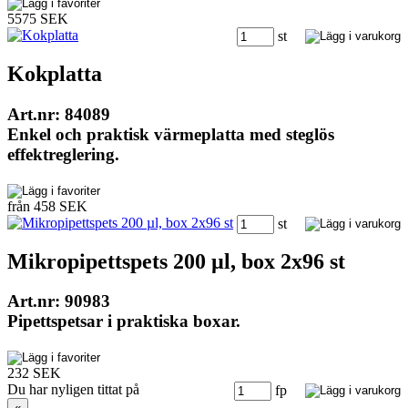
5575 SEK
st
Kokplatta
Art.nr: 84089
Enkel och praktisk värmeplatta med steglös
effektreglering.
från 458 SEK
st
Mikropipettspets 200 µl, box 2x96 st
Art.nr: 90983
Pipettspetsar i praktiska boxar.
232 SEK
Du har nyligen tittat på
fp
«