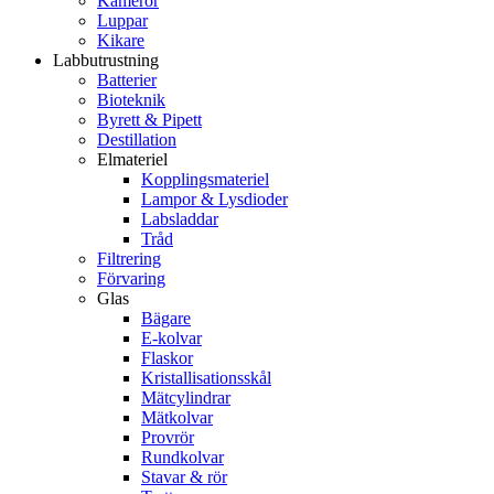
Kameror
Luppar
Kikare
Labbutrustning
Batterier
Bioteknik
Byrett & Pipett
Destillation
Elmateriel
Kopplingsmateriel
Lampor & Lysdioder
Labsladdar
Tråd
Filtrering
Förvaring
Glas
Bägare
E-kolvar
Flaskor
Kristallisationsskål
Mätcylindrar
Mätkolvar
Provrör
Rundkolvar
Stavar & rör