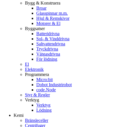
Bygg & Konstruera
Broar
Glasspinnar m.m.
Hjul & Remskivor
Motorer & El
Byggsatser
Batteridrivna
Sol- & Vinddrivna
Saltvattendrivna
Tryckdrivna
Vätgasdrivna
För lödning
El
Elektronik
Programmera
Micro:bit
Dobot Industrirobot
code.Node
Styr & Regler
Verktyg
Verktyg
Lödning
Kemi
Bränsleceller
Centrifuger