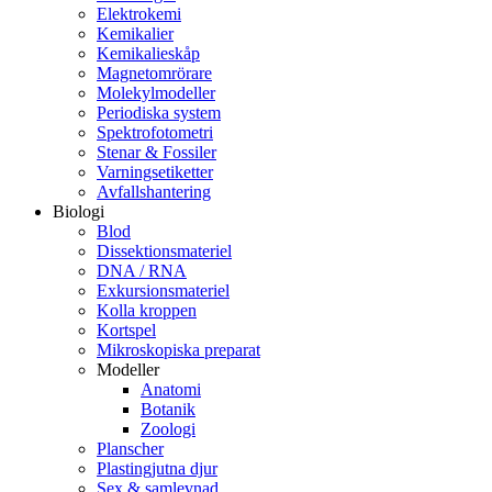
Elektrokemi
Kemikalier
Kemikalieskåp
Magnetomrörare
Molekylmodeller
Periodiska system
Spektrofotometri
Stenar & Fossiler
Varningsetiketter
Avfallshantering
Biologi
Blod
Dissektionsmateriel
DNA / RNA
Exkursionsmateriel
Kolla kroppen
Kortspel
Mikroskopiska preparat
Modeller
Anatomi
Botanik
Zoologi
Planscher
Plastingjutna djur
Sex & samlevnad