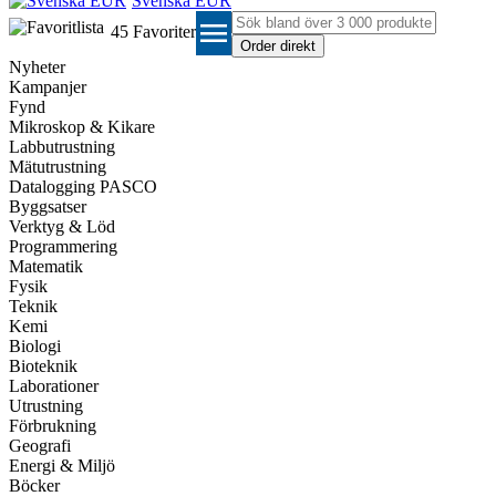
Svenska EUR
menu
45
Favoriter
Nyheter
Kampanjer
Fynd
Mikroskop & Kikare
Labbutrustning
Mätutrustning
Datalogging PASCO
Byggsatser
Verktyg & Löd
Programmering
Matematik
Fysik
Teknik
Kemi
Biologi
Bioteknik
Laborationer
Utrustning
Förbrukning
Geografi
Energi & Miljö
Böcker