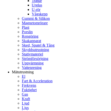
Trattar
Urglas
U-rör
Vågskepp
Gummi & Silikon
Magnetomrörare
Plast
Porslin
Rengöring
Skakapparat
Sked, Spatel & Tång
Skyddsutrustning
Stativmateriel
Strömförsörjning
Uppvärmning
Vattenrening
Mätutrustning
El
Fart & Acceleration
Frekvens
Fuktighet
Gas
Kraft
Ljud
Ljus