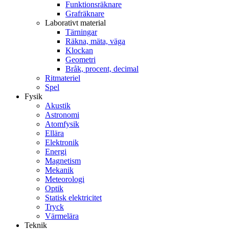
Funktionsräknare
Grafräknare
Laborativt material
Tärningar
Räkna, mäta, väga
Klockan
Geometri
Bråk, procent, decimal
Ritmateriel
Spel
Fysik
Akustik
Astronomi
Atomfysik
Ellära
Elektronik
Energi
Magnetism
Mekanik
Meteorologi
Optik
Statisk elektricitet
Tryck
Värmelära
Teknik