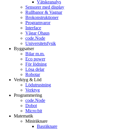
Vätskeanalys
Sensorer med display
Rullbanor & Vagnar
Brokonstruktioner
Programvaror
Interface
Vågar Ohaus
code.Node
Universitetsfysik
Byggsatser
Bilar m.m.
Eco power
För lödning
Lösa delar
Robotar
Verktyg & Löd
Lödutrustning
Verktyg
Programmering
code.Node
Dobot
Micro:bit
Matematik
Miniräknare
Basräknare