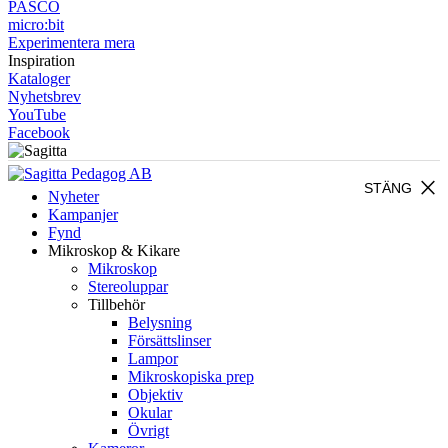
PASCO
micro:bit
Experimentera mera
Inspiration
Kataloger
Nyhetsbrev
YouTube
Facebook
close
STÄNG
Nyheter
Kampanjer
Fynd
Mikroskop & Kikare
Mikroskop
Stereoluppar
Tillbehör
Belysning
Försättslinser
Lampor
Mikroskopiska prep
Objektiv
Okular
Övrigt