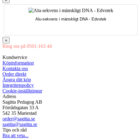
Alu-sekvens i mänskligt DNA - Edvotek
»
Ring oss på 0501-163 44
Mån-Tor 08:00-16:30 Fre 08:00-16:00
Kundservice
Köpinformation
Kontakta oss
Order direkt
Ångra ditt köp
Integritetspolicy
Cookie-inställningar
Adress
Sagitta Pedagog AB
Förrådsgatan 33 A
542 35 Mariestad
order@sagitta.se
sagitta@sagitta.se
Tips och råd
Bra att veta...