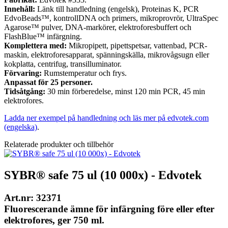
Innehåll:
Länk till handledning (engelsk), Proteinas K, PCR
EdvoBeads™, kontrollDNA och primers, mikroprovrör, UltraSpec
Agarose™ pulver, DNA-markörer, elektroforesbuffert och
FlashBlue™ infärgning.
Komplettera med:
Mikropipett, pipettspetsar, vattenbad, PCR-
maskin, elektroforesapparat, spänningskälla, mikrovågsugn eller
kokplatta, centrifug, transilluminator.
Förvaring:
Rumstemperatur och frys.
Anpassat för 25 personer.
Tidsåtgång:
30 min förberedelse, minst 120 min PCR, 45 min
elektrofores.
Ladda ner exempel på handledning och läs mer på edvotek.com
(engelska)
.
Relaterade produkter och tillbehör
SYBR® safe 75 ul (10 000x) - Edvotek
Art.nr: 32371
Fluorescerande ämne för infärgning före eller efter
elektrofores, ger 750 ml.