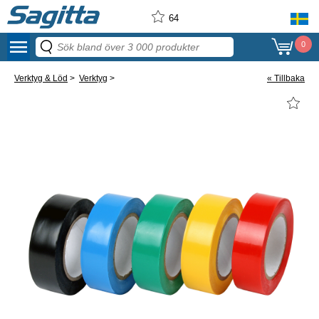
64
menu
0
Verktyg & Löd
>
Verktyg
>
« Tillbaka