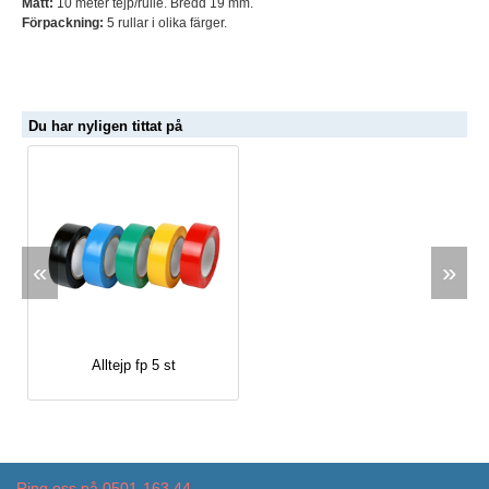
Mått:
10 meter tejp/rulle. Bredd 19 mm.
Förpackning:
5 rullar i olika färger.
Du har nyligen tittat på
«
»
Alltejp fp 5 st
Ring oss på 0501-163 44