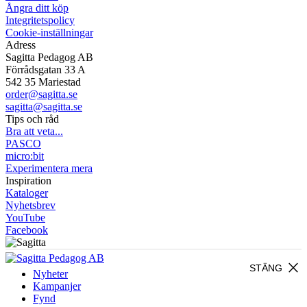
Ångra ditt köp
Integritetspolicy
Cookie-inställningar
Adress
Sagitta Pedagog AB
Förrådsgatan 33 A
542 35 Mariestad
order@sagitta.se
sagitta@sagitta.se
Tips och råd
Bra att veta...
PASCO
micro:bit
Experimentera mera
Inspiration
Kataloger
Nyhetsbrev
YouTube
Facebook
close
STÄNG
Nyheter
Kampanjer
Fynd