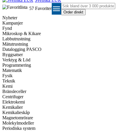
Svenska EUR
menu
57
Favoriter
Nyheter
Kampanjer
Fynd
Mikroskop & Kikare
Labbutrustning
Mätutrustning
Datalogging PASCO
Byggsatser
Verktyg & Löd
Programmering
Matematik
Fysik
Teknik
Kemi
Bränsleceller
Centrifuger
Elektrokemi
Kemikalier
Kemikalieskåp
Magnetomrörare
Molekylmodeller
Periodiska system