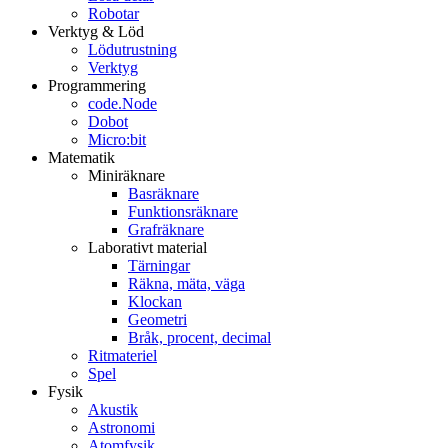
Robotar
Verktyg & Löd
Lödutrustning
Verktyg
Programmering
code.Node
Dobot
Micro:bit
Matematik
Miniräknare
Basräknare
Funktionsräknare
Grafräknare
Laborativt material
Tärningar
Räkna, mäta, väga
Klockan
Geometri
Bråk, procent, decimal
Ritmateriel
Spel
Fysik
Akustik
Astronomi
Atomfysik