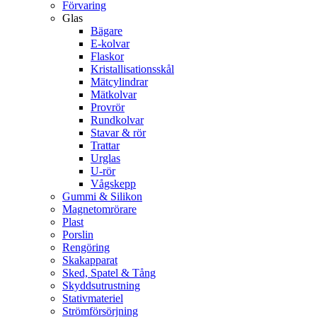
Förvaring
Glas
Bägare
E-kolvar
Flaskor
Kristallisationsskål
Mätcylindrar
Mätkolvar
Provrör
Rundkolvar
Stavar & rör
Trattar
Urglas
U-rör
Vågskepp
Gummi & Silikon
Magnetomrörare
Plast
Porslin
Rengöring
Skakapparat
Sked, Spatel & Tång
Skyddsutrustning
Stativmateriel
Strömförsörjning