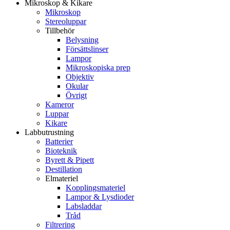
Mikroskop & Kikare
Mikroskop
Stereoluppar
Tillbehör
Belysning
Försättslinser
Lampor
Mikroskopiska prep
Objektiv
Okular
Övrigt
Kameror
Luppar
Kikare
Labbutrustning
Batterier
Bioteknik
Byrett & Pipett
Destillation
Elmateriel
Kopplingsmateriel
Lampor & Lysdioder
Labsladdar
Tråd
Filtrering