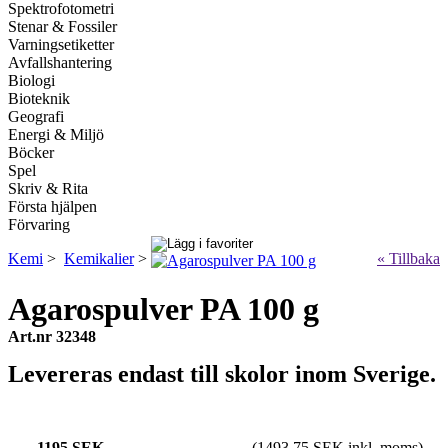
Spektrofotometri
Stenar & Fossiler
Varningsetiketter
Avfallshantering
Biologi
Bioteknik
Geografi
Energi & Miljö
Böcker
Spel
Skriv & Rita
Första hjälpen
Förvaring
Kemi
>
Kemikalier
>
« Tillbaka
Agarospulver PA 100 g
Art.nr 32348
Levereras endast till skolor inom Sverige.
1195 SEK
(1493.75 SEK inkl. moms)