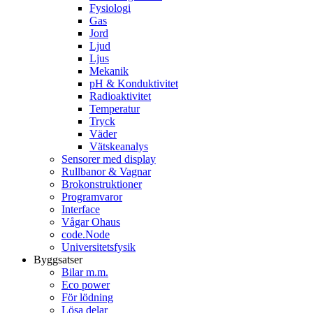
Fysiologi
Gas
Jord
Ljud
Ljus
Mekanik
pH & Konduktivitet
Radioaktivitet
Temperatur
Tryck
Väder
Vätskeanalys
Sensorer med display
Rullbanor & Vagnar
Brokonstruktioner
Programvaror
Interface
Vågar Ohaus
code.Node
Universitetsfysik
Byggsatser
Bilar m.m.
Eco power
För lödning
Lösa delar