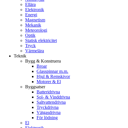
Ellära
Elektronik
Energi
Magnetism
Mekanik
Meteorologi
Optik
Statisk elektricitet
Tryck
Värmelära
Teknik
Bygg & Konstruera
Broar
Glasspinnar m.m.
Hjul & Remskivor
Motorer & El
Byggsatser
Batteridrivna
Sol- & Vinddrivna
Saltvattendrivna
Tryckdrivna
Vätgasdrivna
För lödning
El
Elektronik