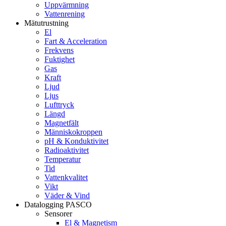
Uppvärmning
Vattenrening
Mätutrustning
El
Fart & Acceleration
Frekvens
Fuktighet
Gas
Kraft
Ljud
Ljus
Lufttryck
Längd
Magnetfält
Människokroppen
pH & Konduktivitet
Radioaktivitet
Temperatur
Tid
Vattenkvalitet
Vikt
Väder & Vind
Datalogging PASCO
Sensorer
El & Magnetism