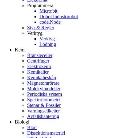
Programmera
Micro:bit
Dobot Industrirobot
code.Node
Styr & Regler
Verktyg
Verktyg
Lödning
Kemi
Bränsleceller
Centrifuger
Elektrokemi
Kemikalier
Kemikalieskåp
Magnetomrörare
Molekylmodeller
Periodiska system
Spektrofotometri
Stenar & Fossiler
Varningsetiketter
Avfallshantering
Biologi
Blod
Dissektionsmateriel