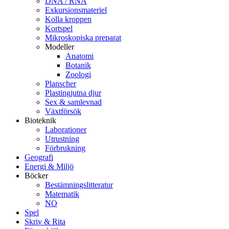
DNA / RNA
Exkursionsmateriel
Kolla kroppen
Kortspel
Mikroskopiska preparat
Modeller
Anatomi
Botanik
Zoologi
Planscher
Plastingjutna djur
Sex & samlevnad
Växtförsök
Bioteknik
Laborationer
Utrustning
Förbrukning
Geografi
Energi & Miljö
Böcker
Bestämningslitteratur
Matematik
NO
Spel
Skriv & Rita