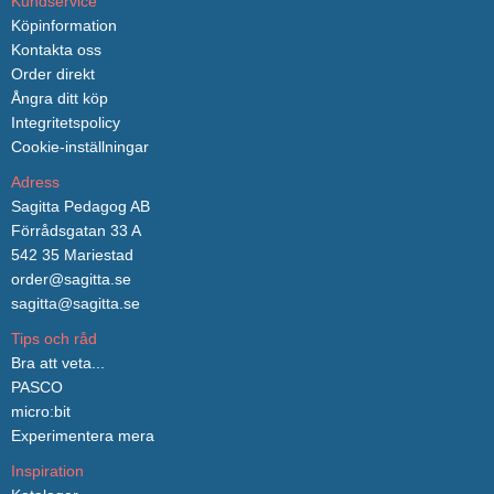
Kundservice
Köpinformation
Kontakta oss
Order direkt
Ångra ditt köp
Integritetspolicy
Cookie-inställningar
Adress
Sagitta Pedagog AB
Förrådsgatan 33 A
542 35 Mariestad
order@sagitta.se
sagitta@sagitta.se
Tips och råd
Bra att veta...
PASCO
micro:bit
Experimentera mera
Inspiration