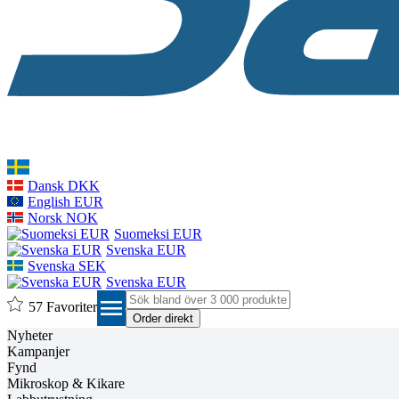
Dansk DKK
English EUR
Norsk NOK
Suomeksi EUR
Svenska EUR
Svenska SEK
Svenska EUR
menu
57
Favoriter
Nyheter
Kampanjer
Fynd
Mikroskop & Kikare