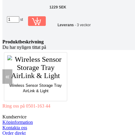
1229 SEK
st
Leverans
- 3 veckor
Produktbeskrivning
Du har nyligen tittat på
«
Wireless Sensor Storage Tray
AirLink & Light
Ring oss på 0501-163 44
Mån-Tor 08:00-16:30 Fre 08:00-16:00
Kundservice
Köpinformation
Kontakta oss
Order direkt