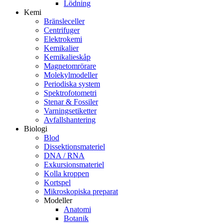
Lödning
Kemi
Bränsleceller
Centrifuger
Elektrokemi
Kemikalier
Kemikalieskåp
Magnetomrörare
Molekylmodeller
Periodiska system
Spektrofotometri
Stenar & Fossiler
Varningsetiketter
Avfallshantering
Biologi
Blod
Dissektionsmateriel
DNA / RNA
Exkursionsmateriel
Kolla kroppen
Kortspel
Mikroskopiska preparat
Modeller
Anatomi
Botanik