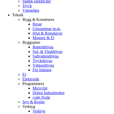
Statisk elektricitet
Tryck
Värmelära
Teknik
Bygg & Konstruera
Broar
Glasspinnar m.m.
Hjul & Remskivor
Motorer & El
Byggsatser
Batteridrivna
Sol- & Vinddrivna
Saltvattendrivna
Tryckdrivna
Vätgasdrivna
För lödning
El
Elektronik
Programmera
Micro:bit
Dobot Industrirobot
code.Node
Styr & Regler
Verktyg
Verktyg