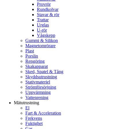
Provrör
Rundkolvar
Stavar & rör
Trattar
Urglas
U-rör
Vågskepp
Gummi & Silikon
Magnetomrörare
Plast
Porslin
Rengöring
Skakapparat
Sked, Spatel & Tång
Skyddsutrustning
Stativmateriel
Strömförsörjning
Uppvärmning
Vattenrening
Mätutrustning
El
Fart & Acceleration
Frekvens
Fuktighet
Gas