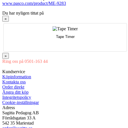
www.pasco.com/product/ME-9283
Du har nyligen tittat på
«
Tape Timer
»
Ring oss på 0501-163 44
Mån-Tor 08:00-16:30 Fre 08:00-16:00
Kundservice
Köpinformation
Kontakta oss
Order direkt
Ångra ditt köp
Integritetspolicy
Cookie-inställningar
Adress
Sagitta Pedagog AB
Förrådsgatan 33 A
542 35 Mariestad