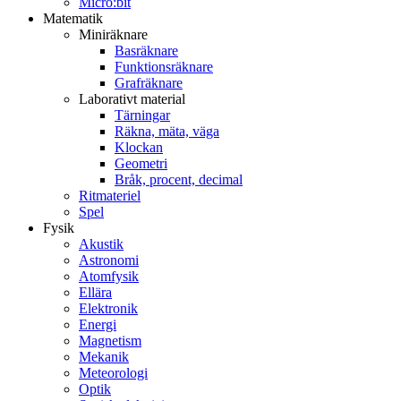
Micro:bit
Matematik
Miniräknare
Basräknare
Funktionsräknare
Grafräknare
Laborativt material
Tärningar
Räkna, mäta, väga
Klockan
Geometri
Bråk, procent, decimal
Ritmateriel
Spel
Fysik
Akustik
Astronomi
Atomfysik
Ellära
Elektronik
Energi
Magnetism
Mekanik
Meteorologi
Optik