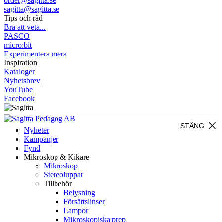
order@sagitta.se
sagitta@sagitta.se
Tips och råd
Bra att veta...
PASCO
micro:bit
Experimentera mera
Inspiration
Kataloger
Nyhetsbrev
YouTube
Facebook
close
STÄNG
Nyheter
Kampanjer
Fynd
Mikroskop & Kikare
Mikroskop
Stereoluppar
Tillbehör
Belysning
Försättslinser
Lampor
Mikroskopiska prep