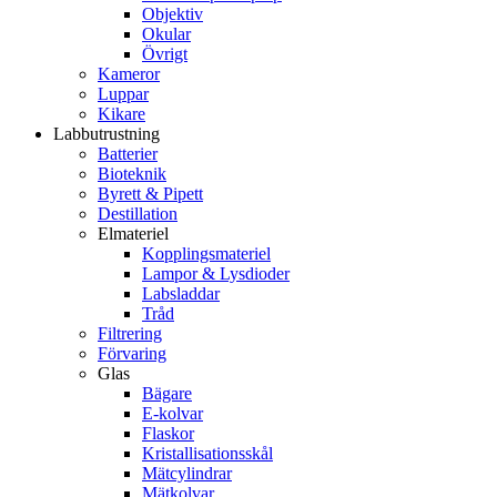
Objektiv
Okular
Övrigt
Kameror
Luppar
Kikare
Labbutrustning
Batterier
Bioteknik
Byrett & Pipett
Destillation
Elmateriel
Kopplingsmateriel
Lampor & Lysdioder
Labsladdar
Tråd
Filtrering
Förvaring
Glas
Bägare
E-kolvar
Flaskor
Kristallisationsskål
Mätcylindrar
Mätkolvar