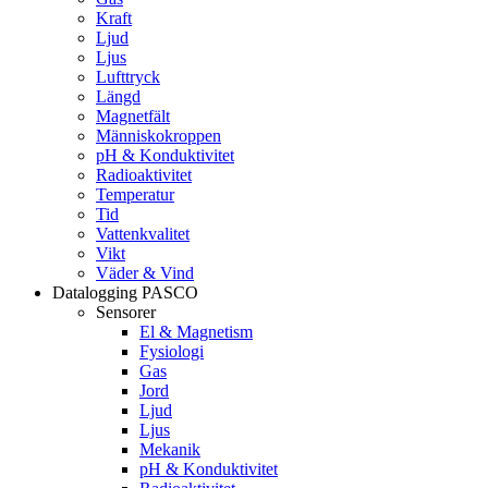
Kraft
Ljud
Ljus
Lufttryck
Längd
Magnetfält
Människokroppen
pH & Konduktivitet
Radioaktivitet
Temperatur
Tid
Vattenkvalitet
Vikt
Väder & Vind
Datalogging PASCO
Sensorer
El & Magnetism
Fysiologi
Gas
Jord
Ljud
Ljus
Mekanik
pH & Konduktivitet