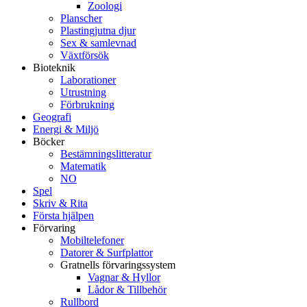
Zoologi
Planscher
Plastingjutna djur
Sex & samlevnad
Växtförsök
Bioteknik
Laborationer
Utrustning
Förbrukning
Geografi
Energi & Miljö
Böcker
Bestämningslitteratur
Matematik
NO
Spel
Skriv & Rita
Första hjälpen
Förvaring
Mobiltelefoner
Datorer & Surfplattor
Gratnells förvaringssystem
Vagnar & Hyllor
Lådor & Tillbehör
Rullbord