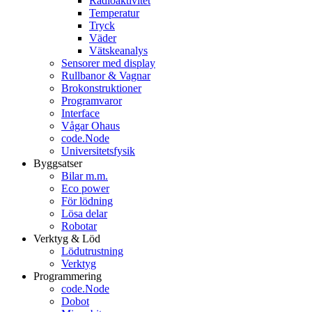
Radioaktivitet
Temperatur
Tryck
Väder
Vätskeanalys
Sensorer med display
Rullbanor & Vagnar
Brokonstruktioner
Programvaror
Interface
Vågar Ohaus
code.Node
Universitetsfysik
Byggsatser
Bilar m.m.
Eco power
För lödning
Lösa delar
Robotar
Verktyg & Löd
Lödutrustning
Verktyg
Programmering
code.Node
Dobot