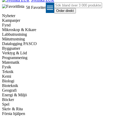
Svenska EUR
menu
58
Favoriter
Nyheter
Kampanjer
Fynd
Mikroskop & Kikare
Labbutrustning
Mätutrustning
Datalogging PASCO
Byggsatser
Verktyg & Löd
Programmering
Matematik
Fysik
Teknik
Kemi
Biologi
Bioteknik
Geografi
Energi & Miljö
Böcker
Spel
Skriv & Rita
Första hjälpen