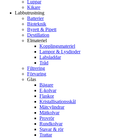
Luppar
Kikare
Labbutrustning
Batterier
Bioteknik
Byrett & Pipett
Destillation
Elmateriel
Kopplingsmateriel
Lampor & Lysdioder
Labsladdar
Tråd
Filtrering
Förvaring
Glas
Bägare
E-kolvar
Flaskor
Kristallisationsskål
Mätcylindrar
Mätkolvar
Provrör
Rundkolvar
Stavar & rör
Trattar