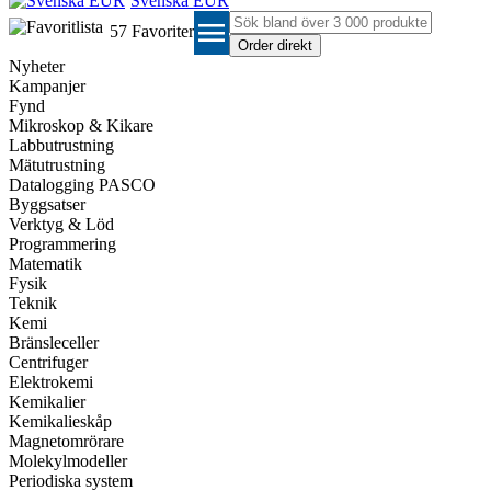
Svenska EUR
menu
57
Favoriter
Nyheter
Kampanjer
Fynd
Mikroskop & Kikare
Labbutrustning
Mätutrustning
Datalogging PASCO
Byggsatser
Verktyg & Löd
Programmering
Matematik
Fysik
Teknik
Kemi
Bränsleceller
Centrifuger
Elektrokemi
Kemikalier
Kemikalieskåp
Magnetomrörare
Molekylmodeller
Periodiska system