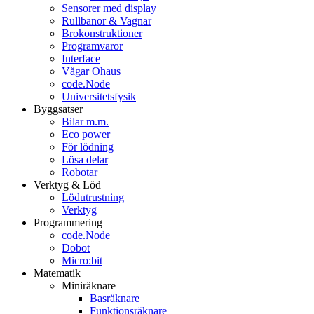
Sensorer med display
Rullbanor & Vagnar
Brokonstruktioner
Programvaror
Interface
Vågar Ohaus
code.Node
Universitetsfysik
Byggsatser
Bilar m.m.
Eco power
För lödning
Lösa delar
Robotar
Verktyg & Löd
Lödutrustning
Verktyg
Programmering
code.Node
Dobot
Micro:bit
Matematik
Miniräknare
Basräknare
Funktionsräknare