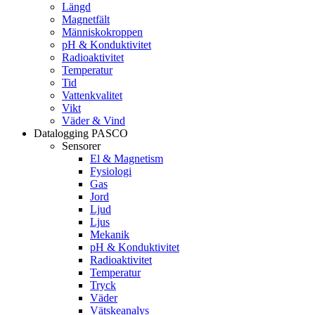
Längd
Magnetfält
Människokroppen
pH & Konduktivitet
Radioaktivitet
Temperatur
Tid
Vattenkvalitet
Vikt
Väder & Vind
Datalogging PASCO
Sensorer
El & Magnetism
Fysiologi
Gas
Jord
Ljud
Ljus
Mekanik
pH & Konduktivitet
Radioaktivitet
Temperatur
Tryck
Väder
Vätskeanalys