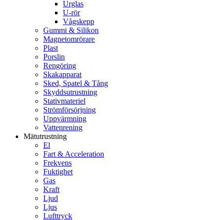
Urglas
U-rör
Vågskepp
Gummi & Silikon
Magnetomrörare
Plast
Porslin
Rengöring
Skakapparat
Sked, Spatel & Tång
Skyddsutrustning
Stativmateriel
Strömförsörjning
Uppvärmning
Vattenrening
Mätutrustning
El
Fart & Acceleration
Frekvens
Fuktighet
Gas
Kraft
Ljud
Ljus
Lufttryck