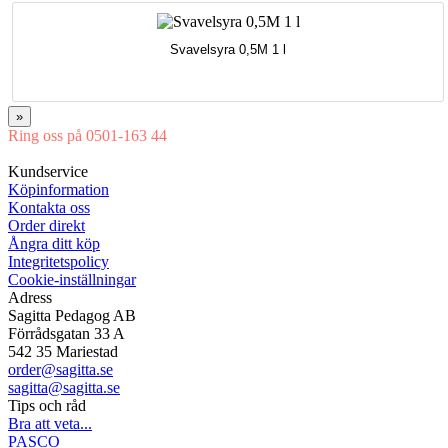
Svavelsyra 0,5M 1 l
»
Ring oss på 0501-163 44
Mån-Tor 08:00-16:30 Fre 08:00-16:00
Kundservice
Köpinformation
Kontakta oss
Order direkt
Ångra ditt köp
Integritetspolicy
Cookie-inställningar
Adress
Sagitta Pedagog AB
Förrådsgatan 33 A
542 35 Mariestad
order@sagitta.se
sagitta@sagitta.se
Tips och råd
Bra att veta...
PASCO