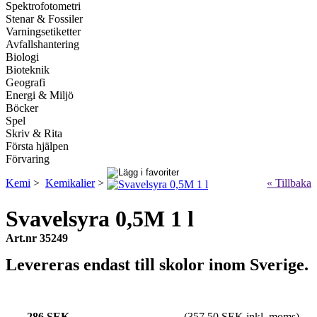
Spektrofotometri
Stenar & Fossiler
Varningsetiketter
Avfallshantering
Biologi
Bioteknik
Geografi
Energi & Miljö
Böcker
Spel
Skriv & Rita
Första hjälpen
Förvaring
Kemi
>
Kemikalier
>
« Tillbaka
Svavelsyra 0,5M 1 l
Art.nr 35249
Levereras endast till skolor inom Sverige.
286 SEK
(357.50 SEK inkl. moms)