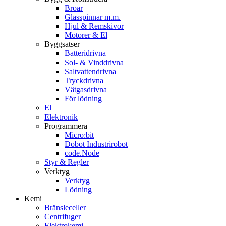
Broar
Glasspinnar m.m.
Hjul & Remskivor
Motorer & El
Byggsatser
Batteridrivna
Sol- & Vinddrivna
Saltvattendrivna
Tryckdrivna
Vätgasdrivna
För lödning
El
Elektronik
Programmera
Micro:bit
Dobot Industrirobot
code.Node
Styr & Regler
Verktyg
Verktyg
Lödning
Kemi
Bränsleceller
Centrifuger
Elektrokemi