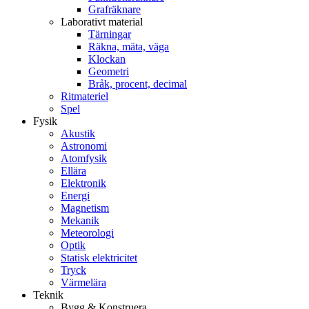
Grafräknare
Laborativt material
Tärningar
Räkna, mäta, väga
Klockan
Geometri
Bråk, procent, decimal
Ritmateriel
Spel
Fysik
Akustik
Astronomi
Atomfysik
Ellära
Elektronik
Energi
Magnetism
Mekanik
Meteorologi
Optik
Statisk elektricitet
Tryck
Värmelära
Teknik
Bygg & Konstruera