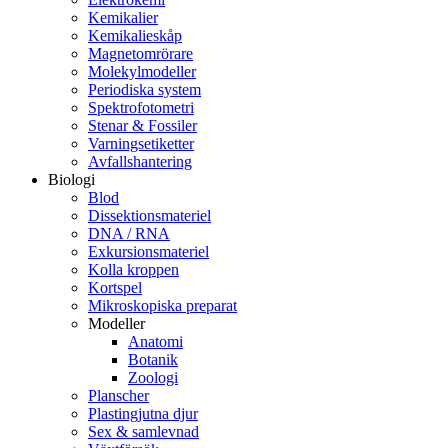
Kemikalier
Kemikalieskåp
Magnetomrörare
Molekylmodeller
Periodiska system
Spektrofotometri
Stenar & Fossiler
Varningsetiketter
Avfallshantering
Biologi
Blod
Dissektionsmateriel
DNA / RNA
Exkursionsmateriel
Kolla kroppen
Kortspel
Mikroskopiska preparat
Modeller
Anatomi
Botanik
Zoologi
Planscher
Plastingjutna djur
Sex & samlevnad