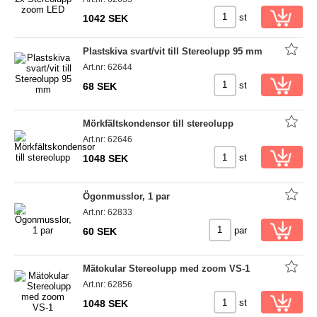
st
1042 SEK
Plastskiva svart/vit till Stereolupp 95 mm
Art.nr: 62644
st
68 SEK
Mörkfältskondensor till stereolupp
Art.nr: 62646
st
1048 SEK
Ögonmusslor, 1 par
Art.nr: 62833
par
60 SEK
Mätokular Stereolupp med zoom VS-1
Art.nr: 62856
st
1048 SEK