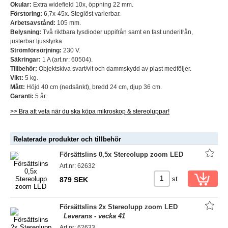
Okular:
Extra widefield 10x, öppning 22 mm.
Förstoring:
6,7x-45x. Steglöst varierbar.
Arbetsavstånd:
105 mm.
Belysning:
Två riktbara lysdioder uppifrån samt en fast underifrån,
justerbar ljusstyrka.
Strömförsörjning:
230 V.
Säkringar:
1 A (art.nr: 60504).
Tillbehör:
Objektskiva svart/vit och dammskydd av plast medföljer.
Vikt:
5 kg.
Mått:
Höjd 40 cm (nedsänkt), bredd 24 cm, djup 36 cm.
Garanti:
5 år.
>> Bra att veta när du ska köpa mikroskop & stereoluppar!
Relaterade produkter och tillbehör
Försättslins 0,5x Stereolupp zoom LED
Art.nr: 62632
st
879 SEK
Försättslins 2x Stereolupp zoom LED
Leverans - vecka 41
Art.nr: 62633