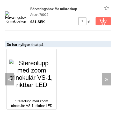
Förvaringsbox för mikroskop
Art.nr: 70022
st
931 SEK
Du har nyligen tittat på
«
»
Stereolupp med zoom
trinokulär VS-1, riktbar LED