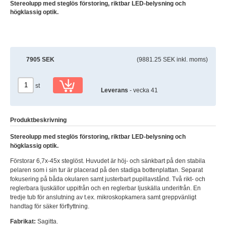
Stereolupp med steglös förstoring, riktbar LED-belysning och
högklassig optik.
7905 SEK
(9881.25 SEK inkl. moms)
st
Leverans
- vecka 41
Produktbeskrivning
Stereolupp med steglös förstoring, riktbar LED-belysning och
högklassig optik.
Förstorar 6,7x-45x steglöst. Huvudet är höj- och sänkbart på den stabila
pelaren som i sin tur är placerad på den stadiga bottenplattan. Separat
fokusering på båda okularen samt justerbart pupillavstånd. Två rikt- och
reglerbara ljuskällor uppifrån och en reglerbar ljuskälla underifrån. En
tredje tub för anslutning av t.ex. mikroskopkamera samt greppvänligt
handtag för säker förflyttning.
Fabrikat:
Sagitta.