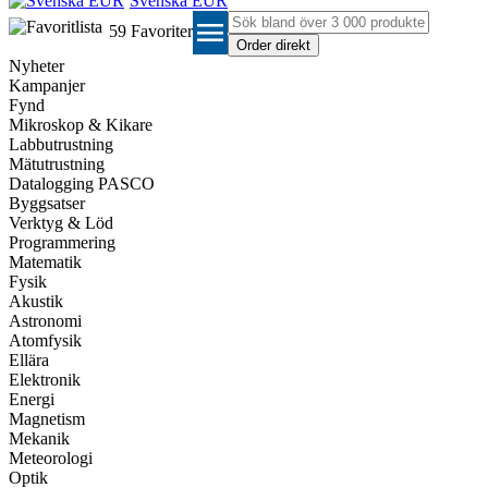
Svenska EUR
menu
59
Favoriter
Nyheter
Kampanjer
Fynd
Mikroskop & Kikare
Labbutrustning
Mätutrustning
Datalogging PASCO
Byggsatser
Verktyg & Löd
Programmering
Matematik
Fysik
Akustik
Astronomi
Atomfysik
Ellära
Elektronik
Energi
Magnetism
Mekanik
Meteorologi
Optik