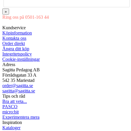
»
Ring oss på 0501-163 44
Mån-Tor 08:00-16:30 Fre 08:00-16:00
Kundservice
Köpinformation
Kontakta oss
Order direkt
Ångra ditt köp
Integritetspolicy
Cookie-inställningar
Adress
Sagitta Pedagog AB
Förrådsgatan 33 A
542 35 Mariestad
order@sagitta.se
sagitta@sagitta.se
Tips och råd
Bra att veta...
PASCO
micro:bit
Experimentera mera
Inspiration
Kataloger