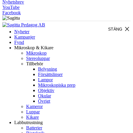
Nyhetsbrev
YouTube
Facebook
close
STÄNG
Nyheter
Kampanjer
Fynd
Mikroskop & Kikare
Mikroskop
Stereoluppar
Tillbehör
Belysning
Försättslinser
Lampor
Mikroskopiska prep
Objektiv
Okular
Övrigt
Kameror
Luppar
Kikare
Labbutrustning
Batterier