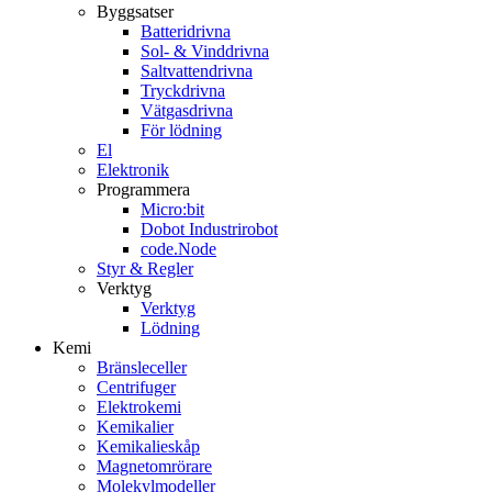
Byggsatser
Batteridrivna
Sol- & Vinddrivna
Saltvattendrivna
Tryckdrivna
Vätgasdrivna
För lödning
El
Elektronik
Programmera
Micro:bit
Dobot Industrirobot
code.Node
Styr & Regler
Verktyg
Verktyg
Lödning
Kemi
Bränsleceller
Centrifuger
Elektrokemi
Kemikalier
Kemikalieskåp
Magnetomrörare
Molekylmodeller