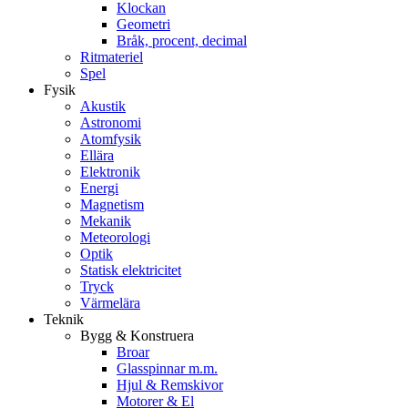
Klockan
Geometri
Bråk, procent, decimal
Ritmateriel
Spel
Fysik
Akustik
Astronomi
Atomfysik
Ellära
Elektronik
Energi
Magnetism
Mekanik
Meteorologi
Optik
Statisk elektricitet
Tryck
Värmelära
Teknik
Bygg & Konstruera
Broar
Glasspinnar m.m.
Hjul & Remskivor
Motorer & El