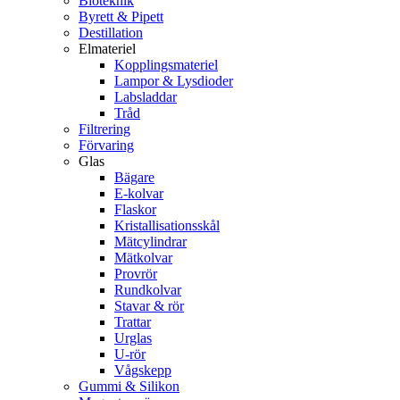
Bioteknik
Byrett & Pipett
Destillation
Elmateriel
Kopplingsmateriel
Lampor & Lysdioder
Labsladdar
Tråd
Filtrering
Förvaring
Glas
Bägare
E-kolvar
Flaskor
Kristallisationsskål
Mätcylindrar
Mätkolvar
Provrör
Rundkolvar
Stavar & rör
Trattar
Urglas
U-rör
Vågskepp
Gummi & Silikon