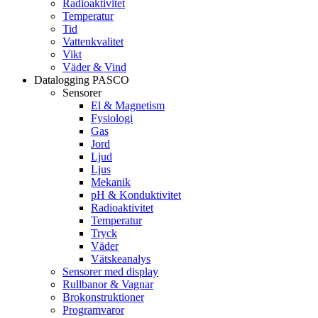
Radioaktivitet
Temperatur
Tid
Vattenkvalitet
Vikt
Väder & Vind
Datalogging PASCO
Sensorer
El & Magnetism
Fysiologi
Gas
Jord
Ljud
Ljus
Mekanik
pH & Konduktivitet
Radioaktivitet
Temperatur
Tryck
Väder
Vätskeanalys
Sensorer med display
Rullbanor & Vagnar
Brokonstruktioner
Programvaror