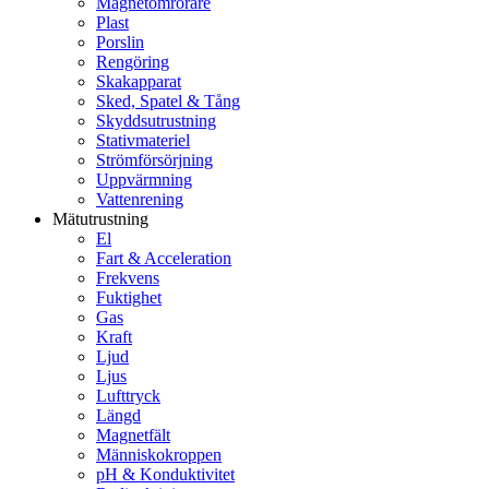
Magnetomrörare
Plast
Porslin
Rengöring
Skakapparat
Sked, Spatel & Tång
Skyddsutrustning
Stativmateriel
Strömförsörjning
Uppvärmning
Vattenrening
Mätutrustning
El
Fart & Acceleration
Frekvens
Fuktighet
Gas
Kraft
Ljud
Ljus
Lufttryck
Längd
Magnetfält
Människokroppen
pH & Konduktivitet