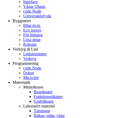
Interface
Vågar Ohaus
code.Node
Universitetsfysik
Byggsatser
Bilar m.m.
Eco power
För lödning
Lösa delar
Robotar
Verktyg & Löd
Lödutrustning
Verktyg
Programmering
code.Node
Dobot
Micro:bit
Matematik
Miniräknare
Basräknare
Funktionsräknare
Grafräknare
Laborativt material
Tärningar
Räkna, mäta, väga