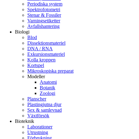
Periodiska system
Spektrofotometri
Stenar & Fossiler
Varningsetiketter
Avfallshantering
Biologi
Blod
Dissektionsmateriel
DNA / RNA
Exkursionsmateriel
Kolla kroppen
Kortspel
Mikroskopiska preparat
Modeller
Anatomi
Botanik
Zoologi
Planscher
Plastingjutna djur
Sex & samlevnad
Växtförsök
Bioteknik
Laborationer
Utrustning
Förbrukning