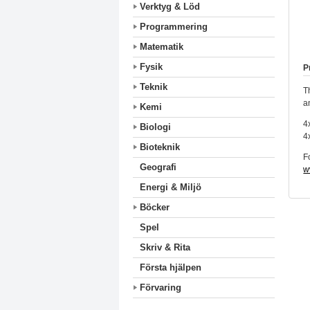
Verktyg & Löd
Programmering
Matematik
Fysik
P
Teknik
T
a
Kemi
4
Biologi
4
Bioteknik
F
Geografi
w
Energi & Miljö
Böcker
Spel
Skriv & Rita
Första hjälpen
Förvaring