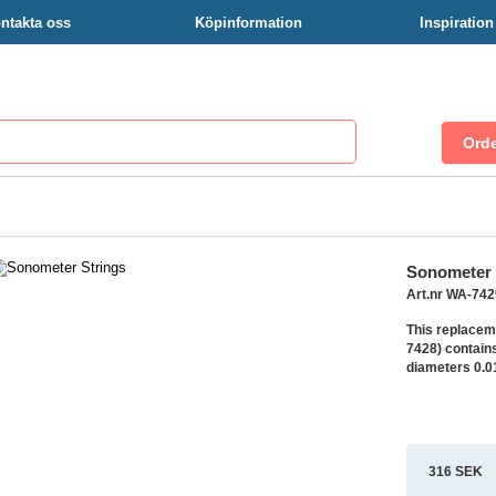
ntakta oss
Köpinformation
Inspiratio
Sonometer 
Art.nr WA-742
This replaceme
7428) contains
diameters 0.01
316 SEK