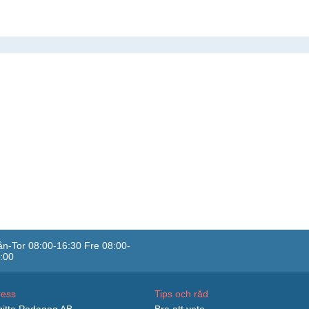
n-Tor 08:00-16:30 Fre 08:00-
:00
ress
Tips och råd
itta Pedagog AB
Bra att veta...