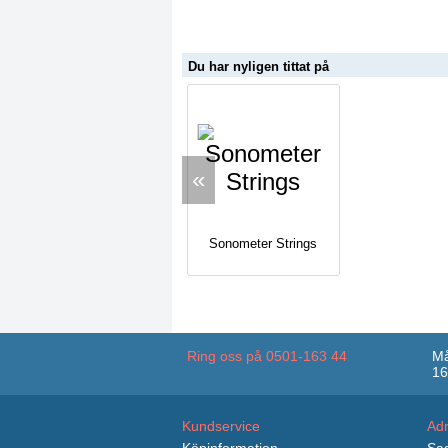
Du har nyligen tittat på
«
Sonometer Strings
Ring oss på 0501-163 44
Må
16
Kundservice
Ad
Köpinformation
Sag