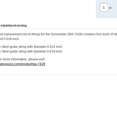
st
roduktbeskrivning
his replacement set of strings for the Sonometer (WA-7428) contains four each of ste
nd 0.018-inch.
x
Steel guitar string with diameter 0.014-inch
x
Steel guitar string with diameter 0.018-inch
or more information, please visit
ww.pasco.com/product/wa-7429