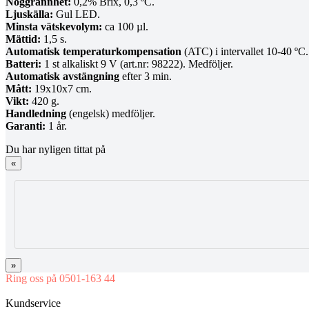
Noggrannhet:
0,2% Brix, 0,3 ºC.
Ljuskälla:
Gul LED.
Minsta vätskevolym:
ca 100 µl.
Mättid:
1,5 s.
Automatisk temperaturkompensation
(ATC) i intervallet 10-40 ºC.
Batteri:
1 st alkaliskt 9 V (art.nr: 98222). Medföljer.
Automatisk avstängning
efter 3 min.
Mått:
19x10x7 cm.
Vikt:
420 g.
Handledning
(engelsk) medföljer.
Garanti:
1 år.
Du har nyligen tittat på
«
»
Ring oss på 0501-163 44
Mån-Tor 08:00-16:30 Fre 08:00-16:00
Kundservice