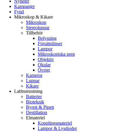
Nyheter
Kampanjer
Fynd
Mikroskop & Kikare
Mikroskop
Stereoluppar
Tillbehör
Belysning
Försättslinser
Lampor
Mikroskopiska prep
Objektiv
Okular
Övrigt
Kameror
Luppar
Kikare
Labbutrustning
Batterier
Bioteknik
Byrett & Pipett
Destillation
Elmateriel
Kopplingsmateriel
Lampor & Lysdioder