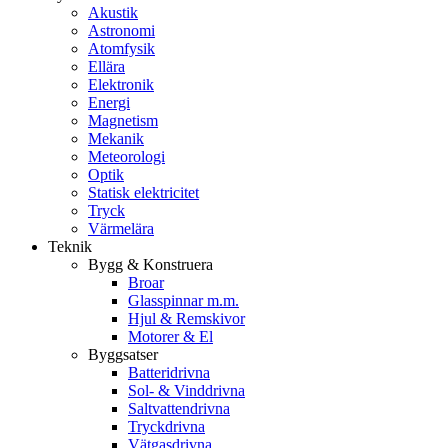
Akustik
Astronomi
Atomfysik
Ellära
Elektronik
Energi
Magnetism
Mekanik
Meteorologi
Optik
Statisk elektricitet
Tryck
Värmelära
Teknik
Bygg & Konstruera
Broar
Glasspinnar m.m.
Hjul & Remskivor
Motorer & El
Byggsatser
Batteridrivna
Sol- & Vinddrivna
Saltvattendrivna
Tryckdrivna
Vätgasdrivna