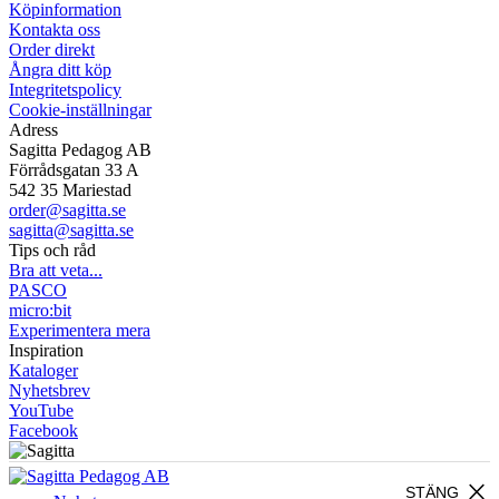
Köpinformation
Kontakta oss
Order direkt
Ångra ditt köp
Integritetspolicy
Cookie-inställningar
Adress
Sagitta Pedagog AB
Förrådsgatan 33 A
542 35 Mariestad
order@sagitta.se
sagitta@sagitta.se
Tips och råd
Bra att veta...
PASCO
micro:bit
Experimentera mera
Inspiration
Kataloger
Nyhetsbrev
YouTube
Facebook
close
STÄNG