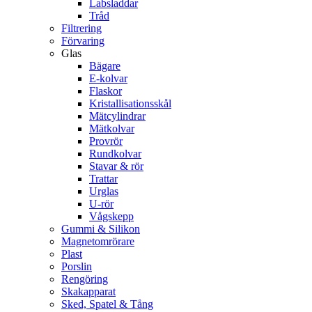
Labsladdar
Tråd
Filtrering
Förvaring
Glas
Bägare
E-kolvar
Flaskor
Kristallisationsskål
Mätcylindrar
Mätkolvar
Provrör
Rundkolvar
Stavar & rör
Trattar
Urglas
U-rör
Vågskepp
Gummi & Silikon
Magnetomrörare
Plast
Porslin
Rengöring
Skakapparat
Sked, Spatel & Tång