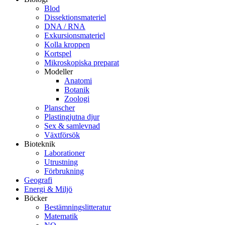
Blod
Dissektionsmateriel
DNA / RNA
Exkursionsmateriel
Kolla kroppen
Kortspel
Mikroskopiska preparat
Modeller
Anatomi
Botanik
Zoologi
Planscher
Plastingjutna djur
Sex & samlevnad
Växtförsök
Bioteknik
Laborationer
Utrustning
Förbrukning
Geografi
Energi & Miljö
Böcker
Bestämningslitteratur
Matematik