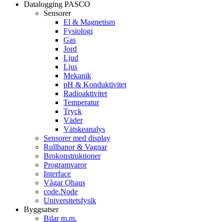
Datalogging PASCO
Sensorer
El & Magnetism
Fysiologi
Gas
Jord
Ljud
Ljus
Mekanik
pH & Konduktivitet
Radioaktivitet
Temperatur
Tryck
Väder
Vätskeanalys
Sensorer med display
Rullbanor & Vagnar
Brokonstruktioner
Programvaror
Interface
Vågar Ohaus
code.Node
Universitetsfysik
Byggsatser
Bilar m.m.