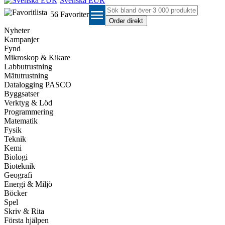
Svenska EUR
menu
56
Favoriter
Nyheter
Kampanjer
Fynd
Mikroskop & Kikare
Labbutrustning
Mätutrustning
Datalogging PASCO
Byggsatser
Verktyg & Löd
Programmering
Matematik
Fysik
Teknik
Kemi
Biologi
Bioteknik
Geografi
Energi & Miljö
Böcker
Spel
Skriv & Rita
Första hjälpen