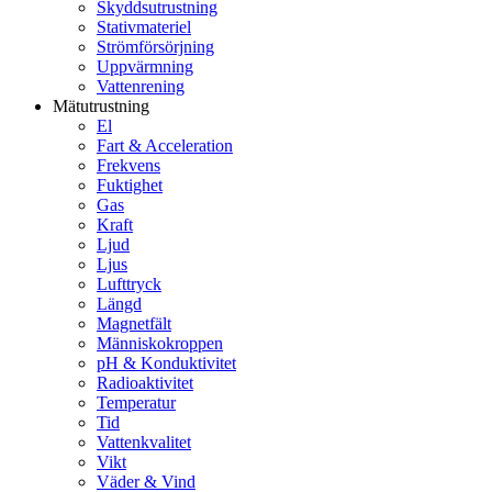
Skyddsutrustning
Stativmateriel
Strömförsörjning
Uppvärmning
Vattenrening
Mätutrustning
El
Fart & Acceleration
Frekvens
Fuktighet
Gas
Kraft
Ljud
Ljus
Lufttryck
Längd
Magnetfält
Människokroppen
pH & Konduktivitet
Radioaktivitet
Temperatur
Tid
Vattenkvalitet
Vikt
Väder & Vind