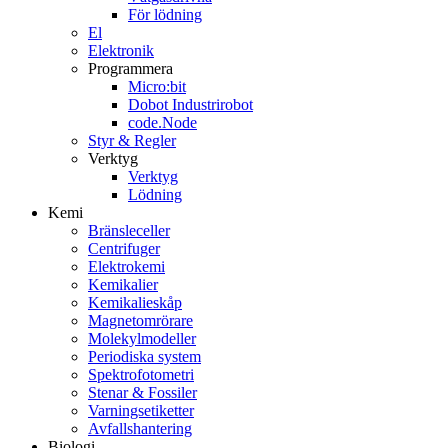
För lödning
El
Elektronik
Programmera
Micro:bit
Dobot Industrirobot
code.Node
Styr & Regler
Verktyg
Verktyg
Lödning
Kemi
Bränsleceller
Centrifuger
Elektrokemi
Kemikalier
Kemikalieskåp
Magnetomrörare
Molekylmodeller
Periodiska system
Spektrofotometri
Stenar & Fossiler
Varningsetiketter
Avfallshantering
Biologi