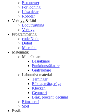
Eco power
För lödning
Lösa delar
Robotar
Verktyg & Löd
Lödutrustning
Verktyg
Programmering
code.Node
Dobot
Micro:bit
Matematik
Miniräknare
Basräknare
Funktionsräknare
Grafräknare
Laborativt material
Tärningar
Räkna, mäta, väga
Klockan
Geometri
Bråk, procent, decimal
Ritmateriel
Spel
Fysik