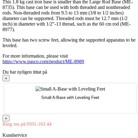
This 1.8 kg cast iron base is smaller than the Large Rod Base (ME-
8735). This base can be used with both threaded and nonthreaded
rods. Non-threaded rods from 9.5 to 13 mm (3/8 to 1/2 inches)
diameter can be supported. Threaded rods must be 12.7 mm (1/2
inch) in diameter with 1/2”-13 thread, such as the 60 cm rod (ME-
8977).
This base has two screw feet, allowing the supported apparatus to be
leveled.
For more information, please visit
https://www.pasco.com/product/ME-8989
Du har nyligen tittat på
«
Small A-Base with Leveling Feet
»
Ring oss på 0501-163 44
Mån-Tor 08:00-16:30 Fre 08:00-16:00
Kundservice