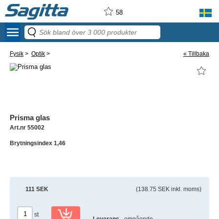
58
menu
Fysik
>
Optik
>
« Tillbaka
Prisma glas
Art.nr 55002
Brytningsindex 1,46
111 SEK
(138.75 SEK inkl. moms)
st
Leverans
- omgående