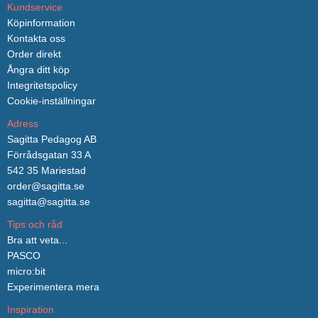
Kundservice
Köpinformation
Kontakta oss
Order direkt
Ångra ditt köp
Integritetspolicy
Cookie-inställningar
Adress
Sagitta Pedagog AB
Förrådsgatan 33 A
542 35 Mariestad
order@sagitta.se
sagitta@sagitta.se
Tips och råd
Bra att veta...
PASCO
micro:bit
Experimentera mera
Inspiration