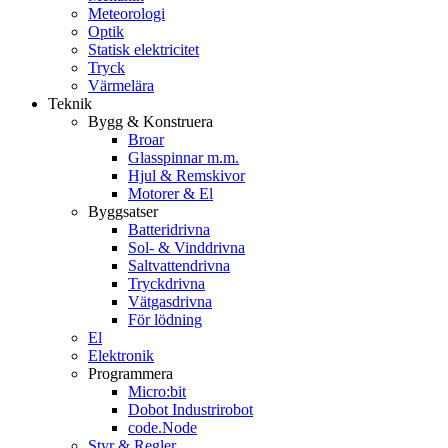
Meteorologi
Optik
Statisk elektricitet
Tryck
Värmelära
Teknik
Bygg & Konstruera
Broar
Glasspinnar m.m.
Hjul & Remskivor
Motorer & El
Byggsatser
Batteridrivna
Sol- & Vinddrivna
Saltvattendrivna
Tryckdrivna
Vätgasdrivna
För lödning
El
Elektronik
Programmera
Micro:bit
Dobot Industrirobot
code.Node
Styr & Regler