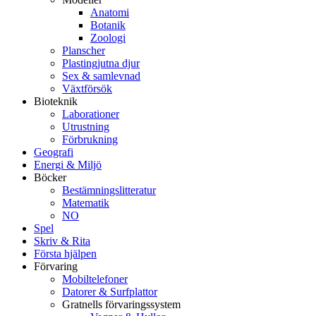
Anatomi
Botanik
Zoologi
Planscher
Plastingjutna djur
Sex & samlevnad
Växtförsök
Bioteknik
Laborationer
Utrustning
Förbrukning
Geografi
Energi & Miljö
Böcker
Bestämningslitteratur
Matematik
NO
Spel
Skriv & Rita
Första hjälpen
Förvaring
Mobiltelefoner
Datorer & Surfplattor
Gratnells förvaringssystem