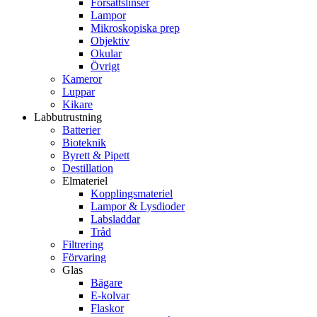
Försättslinser
Lampor
Mikroskopiska prep
Objektiv
Okular
Övrigt
Kameror
Luppar
Kikare
Labbutrustning
Batterier
Bioteknik
Byrett & Pipett
Destillation
Elmateriel
Kopplingsmateriel
Lampor & Lysdioder
Labsladdar
Tråd
Filtrering
Förvaring
Glas
Bägare
E-kolvar
Flaskor