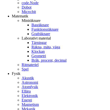
code.Node
Dobot
Micro:bit
Matematik
Miniräknare
Basräknare
Funktionsräknare
Grafräknare
Laborativt material
Tärningar
Räkna, mäta, väga
Klockan
Geometri
Bråk, procent, decimal
Ritmateriel
Spel
Fysik
Akustik
Astronomi
Atomfysik
Ellära
Elektronik
Energi
Magnetism
Mekanik