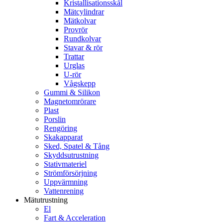
Kristallisationsskål
Mätcylindrar
Mätkolvar
Provrör
Rundkolvar
Stavar & rör
Trattar
Urglas
U-rör
Vågskepp
Gummi & Silikon
Magnetomrörare
Plast
Porslin
Rengöring
Skakapparat
Sked, Spatel & Tång
Skyddsutrustning
Stativmateriel
Strömförsörjning
Uppvärmning
Vattenrening
Mätutrustning
El
Fart & Acceleration