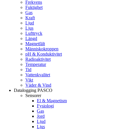
Frekvens
Fuktighet
Gas
Kraft
Ljud
Ljus
Lufttryck
Längd
Magnetfält
Människokroppen
pH & Konduktivitet
Radioaktivitet
Temperatur
Tid
Vattenkvalitet
Vikt
Väder & Vind
Datalogging PASCO
Sensorer
El & Magnetism
Fysiologi
Gas
Jord
Ljud
Ljus