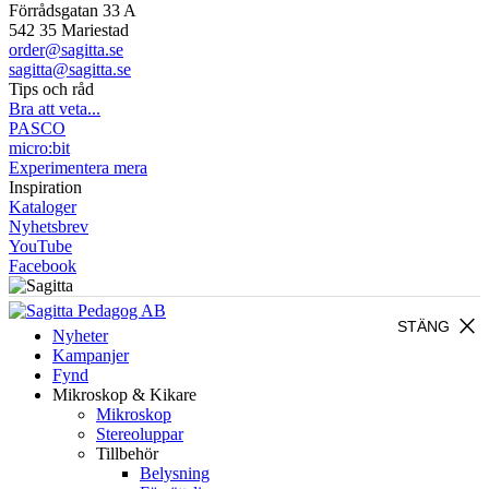
Förrådsgatan 33 A
542 35 Mariestad
order@sagitta.se
sagitta@sagitta.se
Tips och råd
Bra att veta...
PASCO
micro:bit
Experimentera mera
Inspiration
Kataloger
Nyhetsbrev
YouTube
Facebook
close
STÄNG
Nyheter
Kampanjer
Fynd
Mikroskop & Kikare
Mikroskop
Stereoluppar
Tillbehör
Belysning