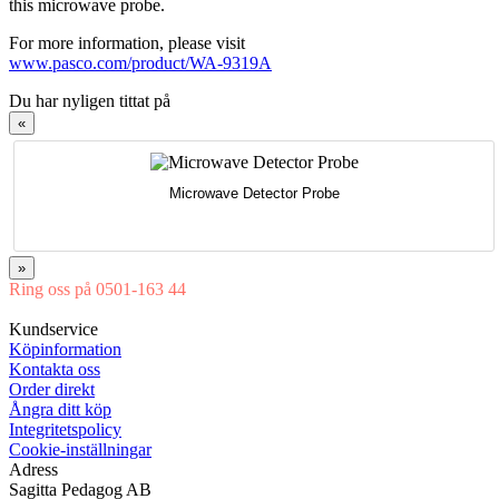
this microwave probe.
For more information, please visit
www.pasco.com/product/WA-9319A
Du har nyligen tittat på
«
Microwave Detector Probe
»
Ring oss på 0501-163 44
Mån-Tor 08:00-16:30 Fre 08:00-16:00
Kundservice
Köpinformation
Kontakta oss
Order direkt
Ångra ditt köp
Integritetspolicy
Cookie-inställningar
Adress
Sagitta Pedagog AB