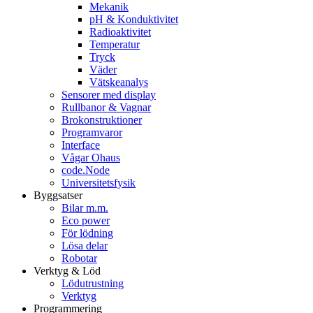
Mekanik
pH & Konduktivitet
Radioaktivitet
Temperatur
Tryck
Väder
Vätskeanalys
Sensorer med display
Rullbanor & Vagnar
Brokonstruktioner
Programvaror
Interface
Vågar Ohaus
code.Node
Universitetsfysik
Byggsatser
Bilar m.m.
Eco power
För lödning
Lösa delar
Robotar
Verktyg & Löd
Lödutrustning
Verktyg
Programmering