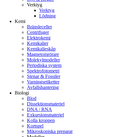
Verktyg
Verktyg
Lödning
Kemi
Bränsleceller
Centrifuger
Elektrokemi
Kemikalier
Kemikalieskåp
Magnetomrörare
Molekylmodeller
Periodiska system
Spektrofotometri
Stenar & Fossiler
Varningsetiketter
Avfallshantering
Biologi
Blod
Dissektionsmateriel
DNA / RNA
Exkursionsmateriel
Kolla kroppen
Kortspel
Mikroskopiska preparat
Modeller