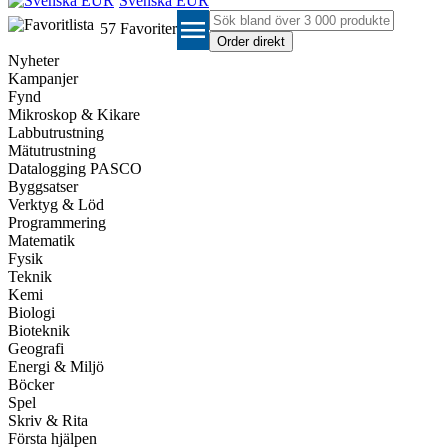
Svenska EUR
menu
57
Favoriter
Nyheter
Kampanjer
Fynd
Mikroskop & Kikare
Labbutrustning
Mätutrustning
Datalogging PASCO
Byggsatser
Verktyg & Löd
Programmering
Matematik
Fysik
Teknik
Kemi
Biologi
Bioteknik
Geografi
Energi & Miljö
Böcker
Spel
Skriv & Rita
Första hjälpen