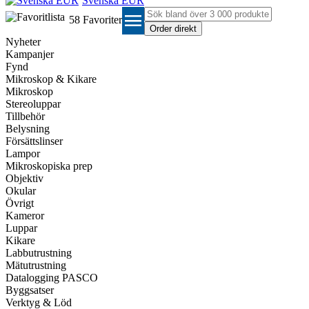
Svenska EUR
menu
58
Favoriter
Nyheter
Kampanjer
Fynd
Mikroskop & Kikare
Mikroskop
Stereoluppar
Tillbehör
Belysning
Försättslinser
Lampor
Mikroskopiska prep
Objektiv
Okular
Övrigt
Kameror
Luppar
Kikare
Labbutrustning
Mätutrustning
Datalogging PASCO
Byggsatser
Verktyg & Löd