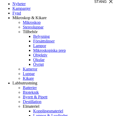
close
STÄNG
Nyheter
Kampanjer
Fynd
Mikroskop & Kikare
Mikroskop
Stereoluppar
Tillbehör
Belysning
Försättslinser
Lampor
Mikroskopiska prep
Objektiv
Okular
Övrigt
Kameror
Luppar
Kikare
Labbutrustning
Batterier
Bioteknik
Byrett & Pipett
Destillation
Elmateriel
Kopplingsmateriel
Lampor & Lysdioder