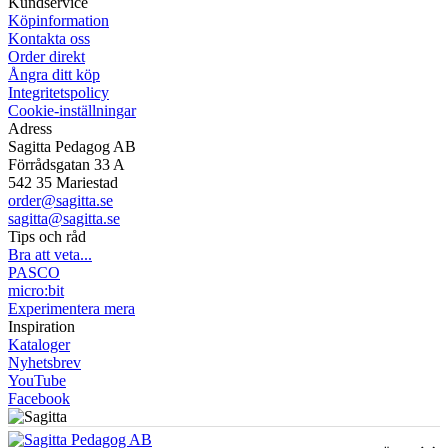
Kundservice
Köpinformation
Kontakta oss
Order direkt
Ångra ditt köp
Integritetspolicy
Cookie-inställningar
Adress
Sagitta Pedagog AB
Förrådsgatan 33 A
542 35 Mariestad
order@sagitta.se
sagitta@sagitta.se
Tips och råd
Bra att veta...
PASCO
micro:bit
Experimentera mera
Inspiration
Kataloger
Nyhetsbrev
YouTube
Facebook