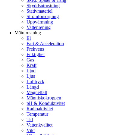
Sked, Spatel & Tång
Skyddsutrustning
Stativmateriel
Strömförsörjning
Uppvärmning
Vattenrening
Mätutrustning
El
Fart & Acceleration
Frekvens
Fuktighet
Gas
Kraft
Ljud
Ljus
Lufttryck
Längd
Magnetfält
Människokroppen
pH & Konduktivitet
Radioaktivitet
Temperatur
Tid
Vattenkvalitet
Vikt