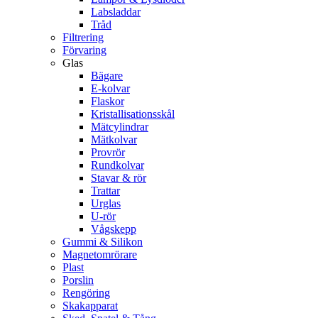
Labsladdar
Tråd
Filtrering
Förvaring
Glas
Bägare
E-kolvar
Flaskor
Kristallisationsskål
Mätcylindrar
Mätkolvar
Provrör
Rundkolvar
Stavar & rör
Trattar
Urglas
U-rör
Vågskepp
Gummi & Silikon
Magnetomrörare
Plast
Porslin
Rengöring
Skakapparat