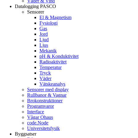
Väder & Vind
Datalogging PASCO
Sensorer
El & Magnetism
Fysiologi
Gas
Jord
Ljud
Ljus
Mekanik
pH & Konduktivitet
Radioaktivitet
Temperatur
Tryck
Väder
Vätskeanalys
Sensorer med display
Rullbanor & Vagnar
Brokonstruktioner
Programvaror
Interface
Vågar Ohaus
code.Node
Universitetsfysik
Byggsatser