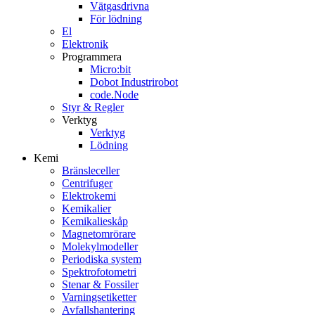
Vätgasdrivna
För lödning
El
Elektronik
Programmera
Micro:bit
Dobot Industrirobot
code.Node
Styr & Regler
Verktyg
Verktyg
Lödning
Kemi
Bränsleceller
Centrifuger
Elektrokemi
Kemikalier
Kemikalieskåp
Magnetomrörare
Molekylmodeller
Periodiska system
Spektrofotometri
Stenar & Fossiler
Varningsetiketter
Avfallshantering