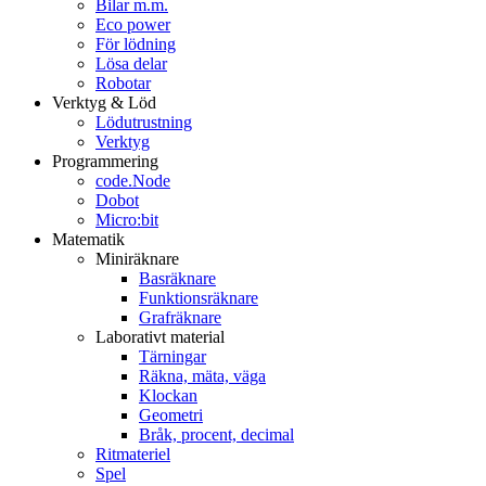
Bilar m.m.
Eco power
För lödning
Lösa delar
Robotar
Verktyg & Löd
Lödutrustning
Verktyg
Programmering
code.Node
Dobot
Micro:bit
Matematik
Miniräknare
Basräknare
Funktionsräknare
Grafräknare
Laborativt material
Tärningar
Räkna, mäta, väga
Klockan
Geometri
Bråk, procent, decimal
Ritmateriel
Spel