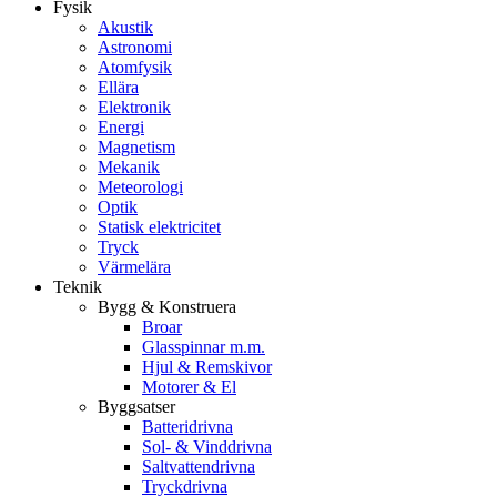
Fysik
Akustik
Astronomi
Atomfysik
Ellära
Elektronik
Energi
Magnetism
Mekanik
Meteorologi
Optik
Statisk elektricitet
Tryck
Värmelära
Teknik
Bygg & Konstruera
Broar
Glasspinnar m.m.
Hjul & Remskivor
Motorer & El
Byggsatser
Batteridrivna
Sol- & Vinddrivna
Saltvattendrivna
Tryckdrivna