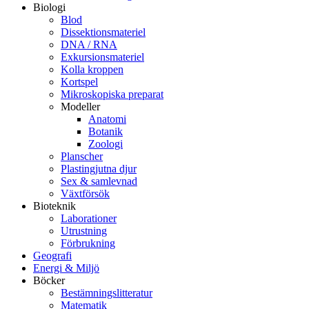
Biologi
Blod
Dissektionsmateriel
DNA / RNA
Exkursionsmateriel
Kolla kroppen
Kortspel
Mikroskopiska preparat
Modeller
Anatomi
Botanik
Zoologi
Planscher
Plastingjutna djur
Sex & samlevnad
Växtförsök
Bioteknik
Laborationer
Utrustning
Förbrukning
Geografi
Energi & Miljö
Böcker
Bestämningslitteratur
Matematik