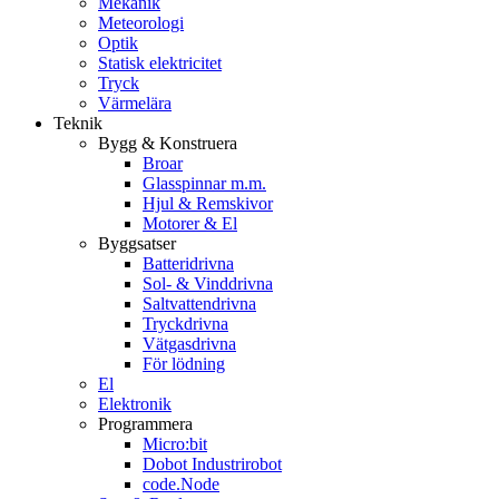
Mekanik
Meteorologi
Optik
Statisk elektricitet
Tryck
Värmelära
Teknik
Bygg & Konstruera
Broar
Glasspinnar m.m.
Hjul & Remskivor
Motorer & El
Byggsatser
Batteridrivna
Sol- & Vinddrivna
Saltvattendrivna
Tryckdrivna
Vätgasdrivna
För lödning
El
Elektronik
Programmera
Micro:bit
Dobot Industrirobot
code.Node