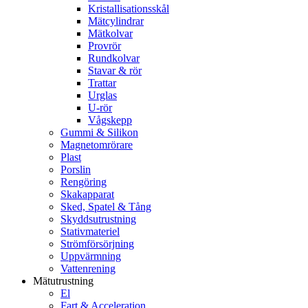
Kristallisationsskål
Mätcylindrar
Mätkolvar
Provrör
Rundkolvar
Stavar & rör
Trattar
Urglas
U-rör
Vågskepp
Gummi & Silikon
Magnetomrörare
Plast
Porslin
Rengöring
Skakapparat
Sked, Spatel & Tång
Skyddsutrustning
Stativmateriel
Strömförsörjning
Uppvärmning
Vattenrening
Mätutrustning
El
Fart & Acceleration