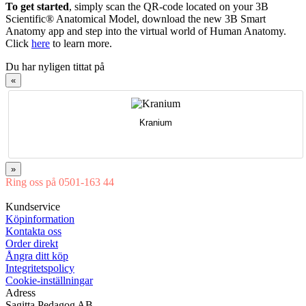
To get started
, simply scan the QR-code located on your 3B
Scientific® Anatomical Model, download the new 3B Smart
Anatomy app and step into the virtual world of Human Anatomy.
Click
here
to learn more.
Du har nyligen tittat på
«
Kranium
»
Ring oss på 0501-163 44
Mån-Tor 08:00-16:30 Fre 08:00-16:00
Kundservice
Köpinformation
Kontakta oss
Order direkt
Ångra ditt köp
Integritetspolicy
Cookie-inställningar
Adress
Sagitta Pedagog AB