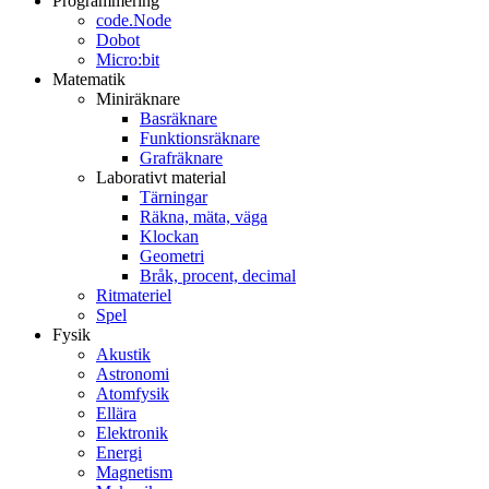
Programmering
code.Node
Dobot
Micro:bit
Matematik
Miniräknare
Basräknare
Funktionsräknare
Grafräknare
Laborativt material
Tärningar
Räkna, mäta, väga
Klockan
Geometri
Bråk, procent, decimal
Ritmateriel
Spel
Fysik
Akustik
Astronomi
Atomfysik
Ellära
Elektronik
Energi
Magnetism