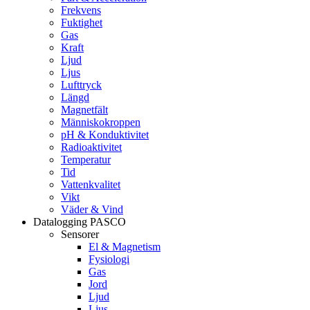
Frekvens
Fuktighet
Gas
Kraft
Ljud
Ljus
Lufttryck
Längd
Magnetfält
Människokroppen
pH & Konduktivitet
Radioaktivitet
Temperatur
Tid
Vattenkvalitet
Vikt
Väder & Vind
Datalogging PASCO
Sensorer
El & Magnetism
Fysiologi
Gas
Jord
Ljud
Ljus