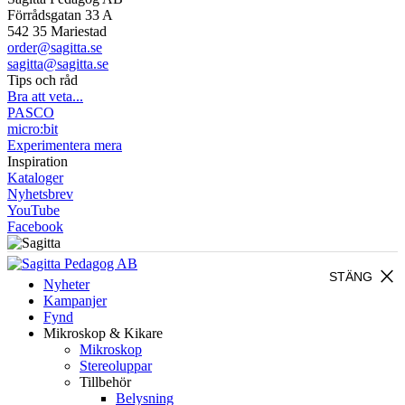
Förrådsgatan 33 A
542 35 Mariestad
order@sagitta.se
sagitta@sagitta.se
Tips och råd
Bra att veta...
PASCO
micro:bit
Experimentera mera
Inspiration
Kataloger
Nyhetsbrev
YouTube
Facebook
close
STÄNG
Nyheter
Kampanjer
Fynd
Mikroskop & Kikare
Mikroskop
Stereoluppar
Tillbehör
Belysning