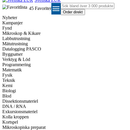
Svenska EUR
menu
45
Favoriter
Nyheter
Kampanjer
Fynd
Mikroskop & Kikare
Labbutrustning
Mätutrustning
Datalogging PASCO
Byggsatser
Verktyg & Löd
Programmering
Matematik
Fysik
Teknik
Kemi
Biologi
Blod
Dissektionsmateriel
DNA / RNA
Exkursionsmateriel
Kolla kroppen
Kortspel
Mikroskopiska preparat