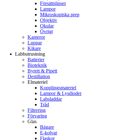
Försättslinser
Lampor
Mikroskopiska prep
Objektiv
Okular
Övrigt
Kameror
Luppar
Kikare
Labbutrustning
Batterier
Bioteknik
Byrett & Pipett
Destillation
Elmateriel
Kopplingsmateriel
Lampor & Lysdioder
Labsladdar
Tråd
Filtrering
Förvaring
Glas
Bägare
E-kolvar
Flaskor