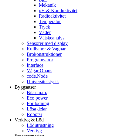
Mekanik
pH & Konduktivitet
Radioaktivitet
Temperatur
Tryck
Väder
Vätskeanalys
Sensorer med display
Rullbanor & Vagnar
Brokonstruktioner
Programvaror
Interface
Vågar Ohaus
code.Node
Universitetsfysik
Byggsatser
Bilar m.m.
Eco power
För lödning
Lösa delar
Robotar
Verktyg & Löd
Lödutrustning
Verktyg