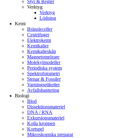
Styr & Regler
Verktyg
Verktyg
Lödning
Kemi
Bränsleceller
Centrifuger
Elektrokemi
Kemikalier
Kemikalieskåp
Magnetomrörare
Molekylmodeller
Periodiska system
Spektrofotometri
Stenar & Fossiler
Varningsetiketter
Avfallshantering
Biologi
Blod
Dissektionsmateriel
DNA / RNA
Exkursionsmateriel
Kolla kroppen
Kortspel
Mikroskopiska preparat