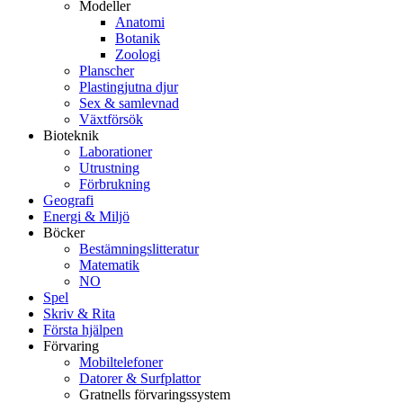
Modeller
Anatomi
Botanik
Zoologi
Planscher
Plastingjutna djur
Sex & samlevnad
Växtförsök
Bioteknik
Laborationer
Utrustning
Förbrukning
Geografi
Energi & Miljö
Böcker
Bestämningslitteratur
Matematik
NO
Spel
Skriv & Rita
Första hjälpen
Förvaring
Mobiltelefoner
Datorer & Surfplattor
Gratnells förvaringssystem