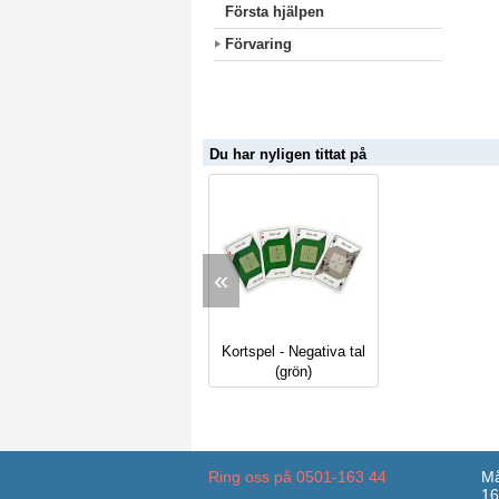
Första hjälpen
Förvaring
Du har nyligen tittat på
«
Kortspel - Negativa tal
(grön)
Ring oss på 0501-163 44
Må
16