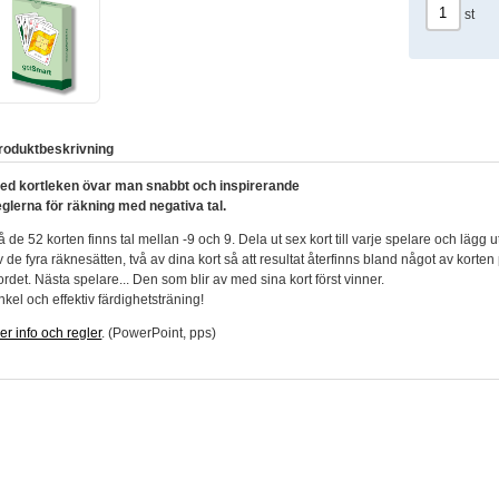
st
roduktbeskrivning
ed kortleken övar man snabbt och inspirerande
eglerna för räkning med negativa tal.
å de 52 korten finns tal mellan -9 och 9. Dela ut sex kort till varje spelare och lägg
v de fyra räknesätten, två av dina kort så att resultat återfinns bland något av korten
ordet. Nästa spelare... Den som blir av med sina kort först vinner.
nkel och effektiv färdighetsträning!
er info och regler
. (PowerPoint, pps)