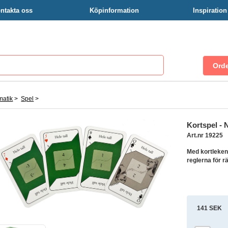
ntakta oss
Köpinformation
Inspiratio
matik
>
Spel
>
Kortspel - N
Art.nr 19225
Med kortleken
reglerna för r
141 SEK