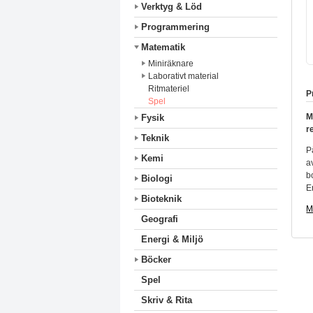
Verktyg & Löd
Programmering
Matematik
Miniräknare
Laborativt material
Ritmateriel
P
Spel
M
Fysik
r
Teknik
P
Kemi
a
b
Biologi
E
Bioteknik
M
Geografi
Energi & Miljö
Böcker
Spel
Skriv & Rita