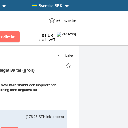
n
Svenska SEK
56
Favoriter
0 EUR
excl. VAT
« Tillbaka
egativa tal (grön)
 övar man snabbt och inspirerande
äkning med negativa tal.
(176.25 SEK inkl. moms)