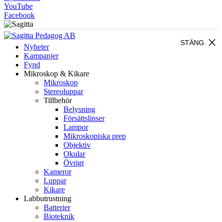
YouTube
Facebook
close
STÄNG
Nyheter
Kampanjer
Fynd
Mikroskop & Kikare
Mikroskop
Stereoluppar
Tillbehör
Belysning
Försättslinser
Lampor
Mikroskopiska prep
Objektiv
Okular
Övrigt
Kameror
Luppar
Kikare
Labbutrustning
Batterier
Bioteknik