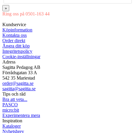
»
Ring oss på 0501-163 44
Mån-Tor 08:00-16:30 Fre 08:00-16:00
Kundservice
Köpinformation
Kontakta oss
Order direkt
Ångra ditt köp
Integritetspolicy
Cookie-inställningar
Adress
Sagitta Pedagog AB
Förrådsgatan 33 A
542 35 Mariestad
order@sagitta.se
sagitta@sagitta.se
Tips och råd
Bra att veta...
PASCO
micro:bit
Experimentera mera
Inspiration
Kataloger
Nyhetsbrev