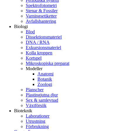
Periodiska system
Spektrofotometri
Stenar & Fossiler
Varningsetiketter
Avfallshantering
Biologi
Blod
Dissektionsmateriel
DNA / RNA
Exkursionsmateriel
Kolla kroppen
Kortspel
Mikroskopiska preparat
Modeller
Anatomi
Botanik
Zoologi
Planscher
Plastingjutna djur
Sex & samlevnad
Växtförsök
Bioteknik
Laborationer
Utrustning
Förbrukning