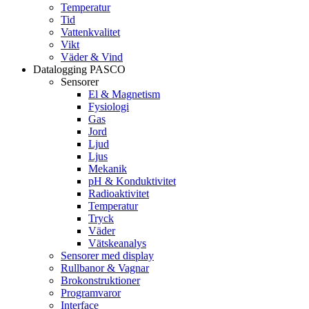
Temperatur
Tid
Vattenkvalitet
Vikt
Väder & Vind
Datalogging PASCO
Sensorer
El & Magnetism
Fysiologi
Gas
Jord
Ljud
Ljus
Mekanik
pH & Konduktivitet
Radioaktivitet
Temperatur
Tryck
Väder
Vätskeanalys
Sensorer med display
Rullbanor & Vagnar
Brokonstruktioner
Programvaror
Interface