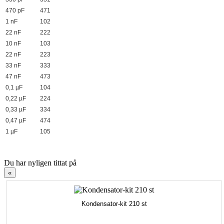
470 pF
471
1 nF
102
22 nF
222
10 nF
103
22 nF
223
33 nF
333
47 nF
473
0,1 µF
104
0,22 µF
224
0,33 µF
334
0,47 µF
474
1 µF
105
Du har nyligen tittat på
«
Kondensator-kit 210 st