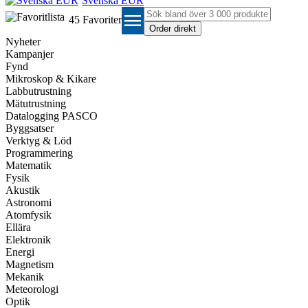
Svenska EUR
menu
45
Favoriter
Nyheter
Kampanjer
Fynd
Mikroskop & Kikare
Labbutrustning
Mätutrustning
Datalogging PASCO
Byggsatser
Verktyg & Löd
Programmering
Matematik
Fysik
Akustik
Astronomi
Atomfysik
Ellära
Elektronik
Energi
Magnetism
Mekanik
Meteorologi
Optik