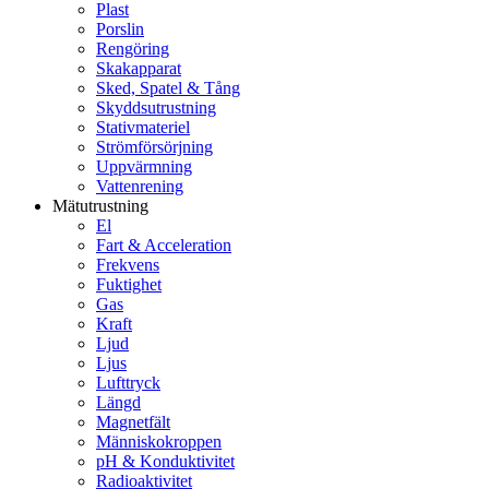
Plast
Porslin
Rengöring
Skakapparat
Sked, Spatel & Tång
Skyddsutrustning
Stativmateriel
Strömförsörjning
Uppvärmning
Vattenrening
Mätutrustning
El
Fart & Acceleration
Frekvens
Fuktighet
Gas
Kraft
Ljud
Ljus
Lufttryck
Längd
Magnetfält
Människokroppen
pH & Konduktivitet
Radioaktivitet