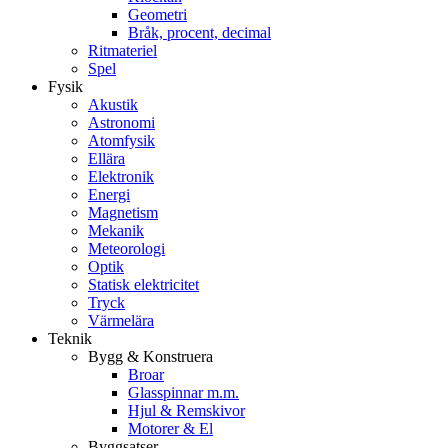
Geometri
Bråk, procent, decimal
Ritmateriel
Spel
Fysik
Akustik
Astronomi
Atomfysik
Ellära
Elektronik
Energi
Magnetism
Mekanik
Meteorologi
Optik
Statisk elektricitet
Tryck
Värmelära
Teknik
Bygg & Konstruera
Broar
Glasspinnar m.m.
Hjul & Remskivor
Motorer & El
Byggsatser