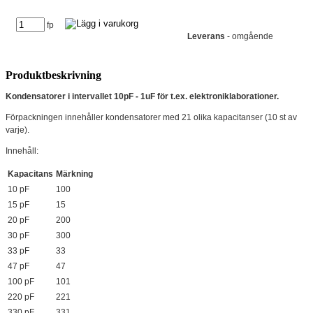
fp
Leverans
- omgående
Produktbeskrivning
Kondensatorer i intervallet 10pF - 1uF för t.ex. elektroniklaborationer.
Förpackningen innehåller kondensatorer med 21 olika kapacitanser (10 st av
varje).
Innehåll:
Kapacitans
Märkning
10 pF
100
15 pF
15
20 pF
200
30 pF
300
33 pF
33
47 pF
47
100 pF
101
220 pF
221
330 pF
331