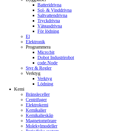
Batteridrivna
Sol- & Vinddrivna
Saltvattendrivna
Tryckdrivna
Vätgasdrivna
För lödning
El
Elektronik
Programmera
Micro:bit
Dobot Industrirobot
code.Node
Styr & Regler
Verktyg
Verktyg
Lödning
Kemi
Bränsleceller
Centrifuger
Elektrokemi
Kemikalier
Kemikalieskåp
Magnetomrörare
Molekylmodeller