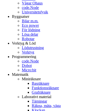
Vågar Ohaus
code.Node
Universitetsfysik
Byggsatser
Bilar m.m.
Eco power
För lödning
Lösa delar
Robotar
Verktyg & Löd
Lödutrustning
Verktyg
Programmering
code.Node
Dobot
Micro:bit
Matematik
Miniräknare
Basräknare
Funktionsräknare
Grafräknare
Laborativt material
Tärningar
Räkna, mäta, väga
Klockan