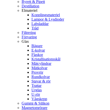
Byrett & Pipett
Destillation
Elmateriel
Kopplingsmateriel
Lampor & Lysdioder
Labsladdar
Tråd
Filtrering
Förvaring
Glas
Bägare
E-kolvar
Flaskor
Kristallisationsskål
Mätcylindrar
Mätkolvar
Provrör
Rundkolvar
Stavar & rör
Trattar
Urglas
U-rör
Vågskepp
Gummi & Silikon
Magnetomrörare