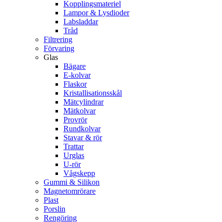
Kopplingsmateriel
Lampor & Lysdioder
Labsladdar
Tråd
Filtrering
Förvaring
Glas
Bägare
E-kolvar
Flaskor
Kristallisationsskål
Mätcylindrar
Mätkolvar
Provrör
Rundkolvar
Stavar & rör
Trattar
Urglas
U-rör
Vågskepp
Gummi & Silikon
Magnetomrörare
Plast
Porslin
Rengöring