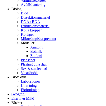
Varningsetiketter
Avfallshantering
Biologi
Blod
Dissektionsmateriel
DNA / RNA
Exkursionsmateriel
Kolla kroppen
Kortspel
Mikroskopiska preparat
Modeller
Anatomi
Botanik
Zoologi
Planscher
Plastingjutna djur
Sex & samlevnad
Växtförsök
Bioteknik
Laborationer
Utrustning
Förbrukning
Geografi
Energi & Miljö
Böcker