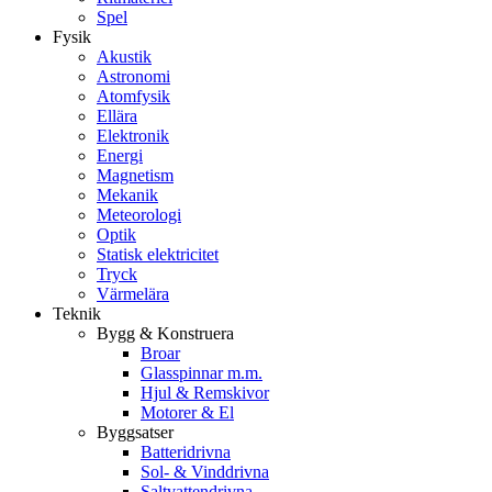
Spel
Fysik
Akustik
Astronomi
Atomfysik
Ellära
Elektronik
Energi
Magnetism
Mekanik
Meteorologi
Optik
Statisk elektricitet
Tryck
Värmelära
Teknik
Bygg & Konstruera
Broar
Glasspinnar m.m.
Hjul & Remskivor
Motorer & El
Byggsatser
Batteridrivna
Sol- & Vinddrivna
Saltvattendrivna