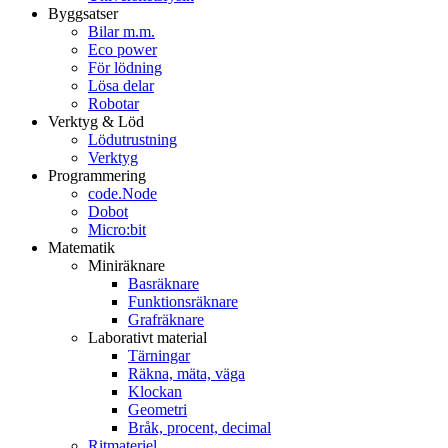
Byggsatser
Bilar m.m.
Eco power
För lödning
Lösa delar
Robotar
Verktyg & Löd
Lödutrustning
Verktyg
Programmering
code.Node
Dobot
Micro:bit
Matematik
Miniräknare
Basräknare
Funktionsräknare
Grafräknare
Laborativt material
Tärningar
Räkna, mäta, väga
Klockan
Geometri
Bråk, procent, decimal
Ritmateriel