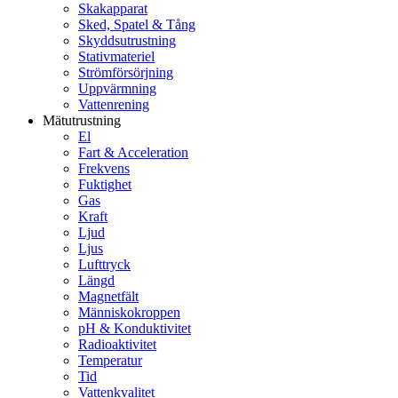
Skakapparat
Sked, Spatel & Tång
Skyddsutrustning
Stativmateriel
Strömförsörjning
Uppvärmning
Vattenrening
Mätutrustning
El
Fart & Acceleration
Frekvens
Fuktighet
Gas
Kraft
Ljud
Ljus
Lufttryck
Längd
Magnetfält
Människokroppen
pH & Konduktivitet
Radioaktivitet
Temperatur
Tid
Vattenkvalitet