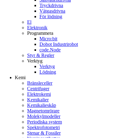
Tryckdrivna
Vätgasdrivna
För lödning
El
Elektronik
Programmera
Micro:bit
Dobot Industrirobot
code.Node
Styr & Regler
Verktyg
Verktyg
Lödning
Kemi
Bränsleceller
Centrifuger
Elektrokemi
Kemikalier
Kemikalieskåp
Magnetomrörare
Molekylmodeller
Periodiska system
Spektrofotometri
Stenar & Fossiler