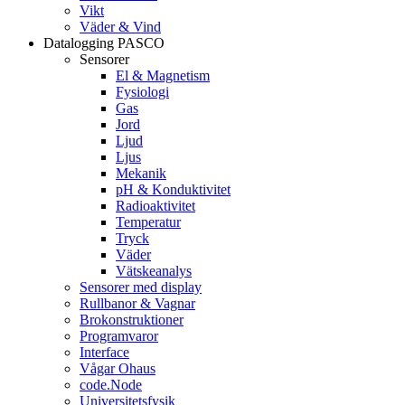
Vikt
Väder & Vind
Datalogging PASCO
Sensorer
El & Magnetism
Fysiologi
Gas
Jord
Ljud
Ljus
Mekanik
pH & Konduktivitet
Radioaktivitet
Temperatur
Tryck
Väder
Vätskeanalys
Sensorer med display
Rullbanor & Vagnar
Brokonstruktioner
Programvaror
Interface
Vågar Ohaus
code.Node
Universitetsfysik