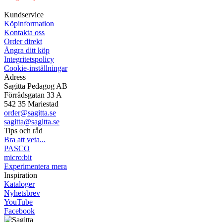
Mån-Tor 08:00-16:30 Fre 08:00-16:00
Kundservice
Köpinformation
Kontakta oss
Order direkt
Ångra ditt köp
Integritetspolicy
Cookie-inställningar
Adress
Sagitta Pedagog AB
Förrådsgatan 33 A
542 35 Mariestad
order@sagitta.se
sagitta@sagitta.se
Tips och råd
Bra att veta...
PASCO
micro:bit
Experimentera mera
Inspiration
Kataloger
Nyhetsbrev
YouTube
Facebook