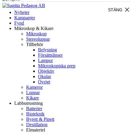
close
STÄNG
Nyheter
Kampanjer
Fynd
Mikroskop & Kikare
Mikroskop
Stereoluppar
Tillbehör
Belysning
Försättslinser
Lampor
Mikroskopiska prep
Objektiv
Okular
Övrigt
Kameror
Luppar
Kikare
Labbutrustning
Batterier
Bioteknik
Byrett & Pipett
Destillation
Elmateriel