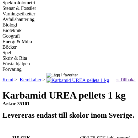
Spektrofotometri
Stenar & Fossiler
Varningsetiketter
Avfallshantering
Biologi
Bioteknik
Geografi
Energi & Miljö
Böcker
Spel
Skriv & Rita
Första hjälpen
Förvaring
Kemi
>
Kemikalier
>
« Tillbaka
Karbamid UREA pellets 1 kg
Art.nr 35101
Levereras endast till skolor inom Sverige.
315 SEK
(393.75 SEK inkl. moms)