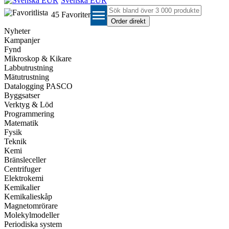
Svenska EUR
menu
45
Favoriter
Nyheter
Kampanjer
Fynd
Mikroskop & Kikare
Labbutrustning
Mätutrustning
Datalogging PASCO
Byggsatser
Verktyg & Löd
Programmering
Matematik
Fysik
Teknik
Kemi
Bränsleceller
Centrifuger
Elektrokemi
Kemikalier
Kemikalieskåp
Magnetomrörare
Molekylmodeller
Periodiska system