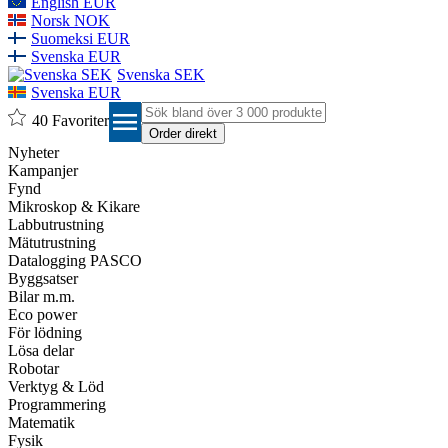
English EUR
Norsk NOK
Suomeksi EUR
Svenska EUR
Svenska SEK
Svenska EUR
menu
40
Favoriter
Nyheter
Kampanjer
Fynd
Mikroskop & Kikare
Labbutrustning
Mätutrustning
Datalogging PASCO
Byggsatser
Bilar m.m.
Eco power
För lödning
Lösa delar
Robotar
Verktyg & Löd
Programmering
Matematik
Fysik