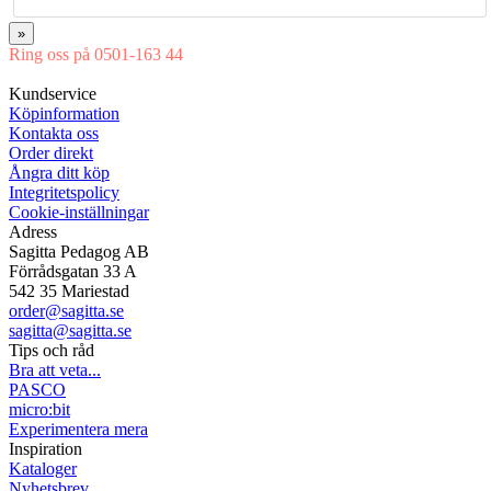
»
Ring oss på 0501-163 44
Mån-Tor 08:00-16:30 Fre 08:00-16:00
Kundservice
Köpinformation
Kontakta oss
Order direkt
Ångra ditt köp
Integritetspolicy
Cookie-inställningar
Adress
Sagitta Pedagog AB
Förrådsgatan 33 A
542 35 Mariestad
order@sagitta.se
sagitta@sagitta.se
Tips och råd
Bra att veta...
PASCO
micro:bit
Experimentera mera
Inspiration
Kataloger
Nyhetsbrev