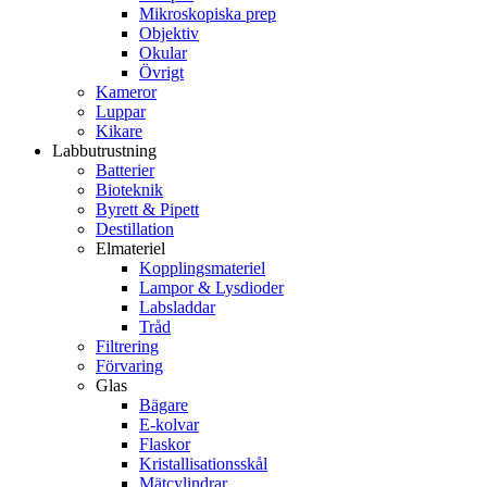
Mikroskopiska prep
Objektiv
Okular
Övrigt
Kameror
Luppar
Kikare
Labbutrustning
Batterier
Bioteknik
Byrett & Pipett
Destillation
Elmateriel
Kopplingsmateriel
Lampor & Lysdioder
Labsladdar
Tråd
Filtrering
Förvaring
Glas
Bägare
E-kolvar
Flaskor
Kristallisationsskål
Mätcylindrar