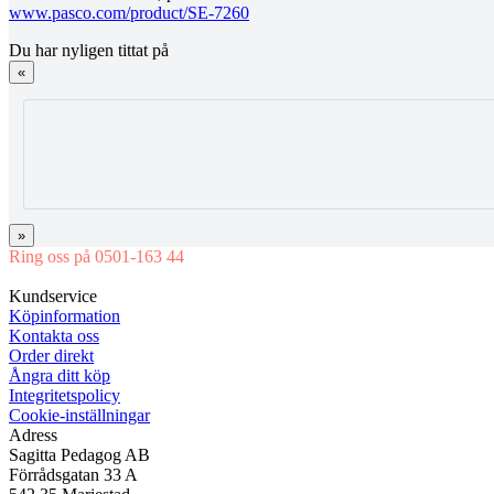
www.pasco.com/product/SE-7260
Du har nyligen tittat på
«
»
Ring oss på 0501-163 44
Mån-Tor 08:00-16:30 Fre 08:00-16:00
Kundservice
Köpinformation
Kontakta oss
Order direkt
Ångra ditt köp
Integritetspolicy
Cookie-inställningar
Adress
Sagitta Pedagog AB
Förrådsgatan 33 A