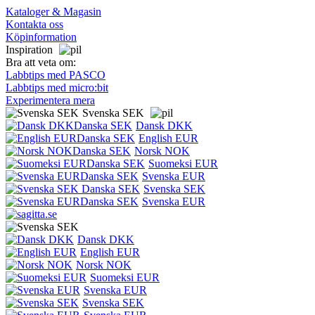
Kataloger & Magasin
Kontakta oss
Köpinformation
Inspiration
Bra att veta om:
Labbtips med PASCO
Labbtips med micro:bit
Experimentera mera
Svenska SEK
Dansk DKK
English EUR
Norsk NOK
Suomeksi EUR
Svenska EUR
Svenska SEK
Svenska EUR
Dansk DKK
English EUR
Norsk NOK
Suomeksi EUR
Svenska EUR
Svenska SEK