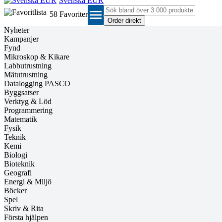
Svenska EUR
menu
58
Favoriter
Nyheter
Kampanjer
Fynd
Mikroskop & Kikare
Labbutrustning
Mätutrustning
Datalogging PASCO
Byggsatser
Verktyg & Löd
Programmering
Matematik
Fysik
Teknik
Kemi
Biologi
Bioteknik
Geografi
Energi & Miljö
Böcker
Spel
Skriv & Rita
Första hjälpen