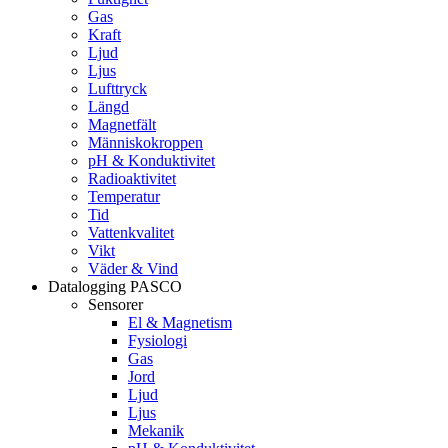
Gas
Kraft
Ljud
Ljus
Lufttryck
Längd
Magnetfält
Människokroppen
pH & Konduktivitet
Radioaktivitet
Temperatur
Tid
Vattenkvalitet
Vikt
Väder & Vind
Datalogging PASCO
Sensorer
El & Magnetism
Fysiologi
Gas
Jord
Ljud
Ljus
Mekanik