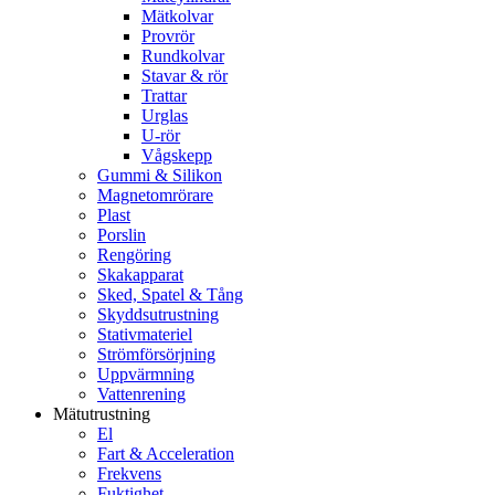
Mätkolvar
Provrör
Rundkolvar
Stavar & rör
Trattar
Urglas
U-rör
Vågskepp
Gummi & Silikon
Magnetomrörare
Plast
Porslin
Rengöring
Skakapparat
Sked, Spatel & Tång
Skyddsutrustning
Stativmateriel
Strömförsörjning
Uppvärmning
Vattenrening
Mätutrustning
El
Fart & Acceleration
Frekvens
Fuktighet