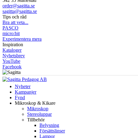
542 35 Mariestad
order@sagitta.se
sagitta@sagitta.se
Tips och råd
Bra att veta...
PASCO
micro:bit
Experimentera mera
Inspiration
Kataloger
Nyhetsbrev
YouTube
Facebook
Nyheter
Kampanjer
Fynd
Mikroskop & Kikare
Mikroskop
Stereoluppar
Tillbehör
Belysning
Försättslinser
Lampor