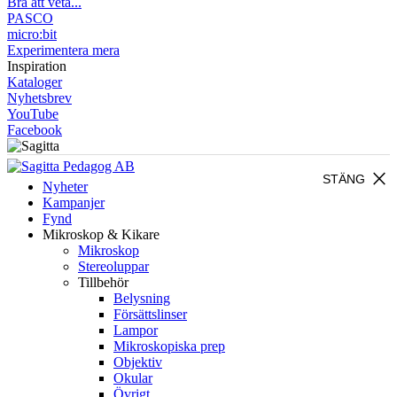
Bra att veta...
PASCO
micro:bit
Experimentera mera
Inspiration
Kataloger
Nyhetsbrev
YouTube
Facebook
close
STÄNG
Nyheter
Kampanjer
Fynd
Mikroskop & Kikare
Mikroskop
Stereoluppar
Tillbehör
Belysning
Försättslinser
Lampor
Mikroskopiska prep
Objektiv
Okular
Övrigt