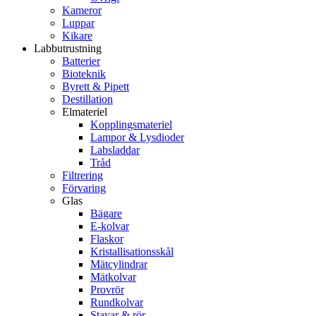
Kameror
Luppar
Kikare
Labbutrustning
Batterier
Bioteknik
Byrett & Pipett
Destillation
Elmateriel
Kopplingsmateriel
Lampor & Lysdioder
Labsladdar
Tråd
Filtrering
Förvaring
Glas
Bägare
E-kolvar
Flaskor
Kristallisationsskål
Mätcylindrar
Mätkolvar
Provrör
Rundkolvar
Stavar & rör