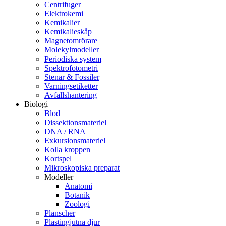
Centrifuger
Elektrokemi
Kemikalier
Kemikalieskåp
Magnetomrörare
Molekylmodeller
Periodiska system
Spektrofotometri
Stenar & Fossiler
Varningsetiketter
Avfallshantering
Biologi
Blod
Dissektionsmateriel
DNA / RNA
Exkursionsmateriel
Kolla kroppen
Kortspel
Mikroskopiska preparat
Modeller
Anatomi
Botanik
Zoologi
Planscher
Plastingjutna djur