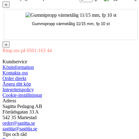
«
Gummipropp värmetålig 11/15 mm, fp 10 st
»
Ring oss på 0501-163 44
Mån-Tor 08:00-16:30 Fre 08:00-16:00
Kundservice
Köpinformation
Kontakta oss
Order direkt
Ångra ditt köp
Integritetspolicy
Cookie-inställningar
Adress
Sagitta Pedagog AB
Förrådsgatan 33 A
542 35 Mariestad
order@sagitta.se
sagitta@sagitta.se
Tips och råd