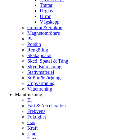
Trattar
Urglas
U-rör
Vågskepp
Gummi & Silikon
Magnetomrörare
Plast
Porslin
Rengöring
Skakapparat
Sked, Spatel & Tång
Skyddsutrustning
Stativmateriel
Strömförsörjning
Uppvärmning
Vattenrening
Mätutrustning
El
Fart & Acceleration
Frekvens
Fuktighet
Gas
Kraft
Ljud