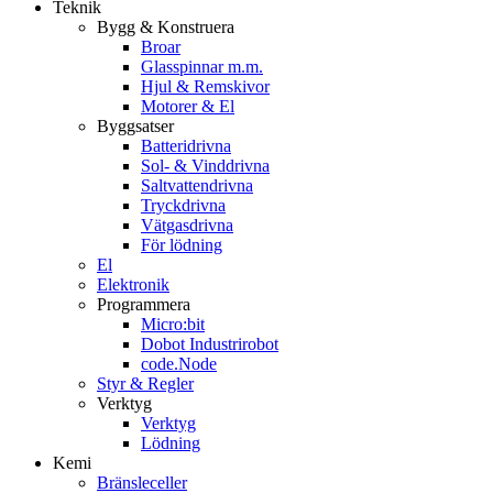
Teknik
Bygg & Konstruera
Broar
Glasspinnar m.m.
Hjul & Remskivor
Motorer & El
Byggsatser
Batteridrivna
Sol- & Vinddrivna
Saltvattendrivna
Tryckdrivna
Vätgasdrivna
För lödning
El
Elektronik
Programmera
Micro:bit
Dobot Industrirobot
code.Node
Styr & Regler
Verktyg
Verktyg
Lödning
Kemi
Bränsleceller