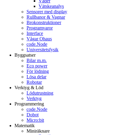
Väder
Vätskeanalys
Sensorer med display
Rullbanor & Vagnar
Brokonstruktioner
Programvaror
Interface
Vågar Ohaus
code.Node
Universitetsfysik
Byggsatser
Bilar m.m.
Eco power
För lödning
Lösa delar
Robotar
Verktyg & Löd
Lödutrustning
Verktyg
Programmering
code.Node
Dobot
Micro:bit
Matematik
Miniräknare