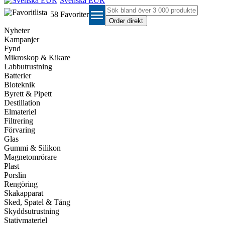
Svenska EUR
menu
58
Favoriter
Nyheter
Kampanjer
Fynd
Mikroskop & Kikare
Labbutrustning
Batterier
Bioteknik
Byrett & Pipett
Destillation
Elmateriel
Filtrering
Förvaring
Glas
Gummi & Silikon
Magnetomrörare
Plast
Porslin
Rengöring
Skakapparat
Sked, Spatel & Tång
Skyddsutrustning
Stativmateriel