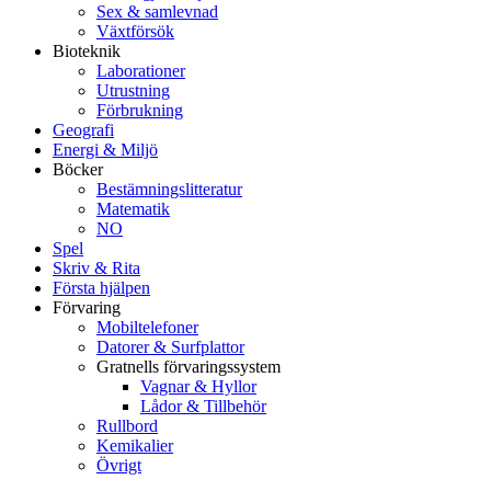
Sex & samlevnad
Växtförsök
Bioteknik
Laborationer
Utrustning
Förbrukning
Geografi
Energi & Miljö
Böcker
Bestämningslitteratur
Matematik
NO
Spel
Skriv & Rita
Första hjälpen
Förvaring
Mobiltelefoner
Datorer & Surfplattor
Gratnells förvaringssystem
Vagnar & Hyllor
Lådor & Tillbehör
Rullbord
Kemikalier
Övrigt