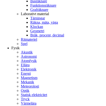
Basräknare
Funktionsräknare
Grafräknare
Laborativt material
Tärningar
Räkna, mäta, väga
Klockan
Geometri
Bråk, procent, decimal
Ritmateriel
Spel
Fysik
Akustik
Astronomi
Atomfysik
Ellära
Elektronik
Energi
Magnetism
Mekanik
Meteorologi
Optik
Statisk elektricitet
Tryck
Värmelära