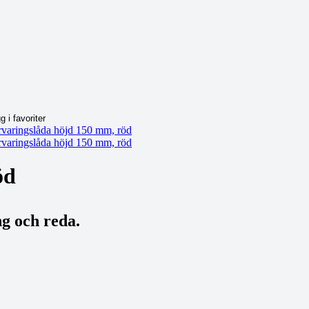
öd
g och reda.