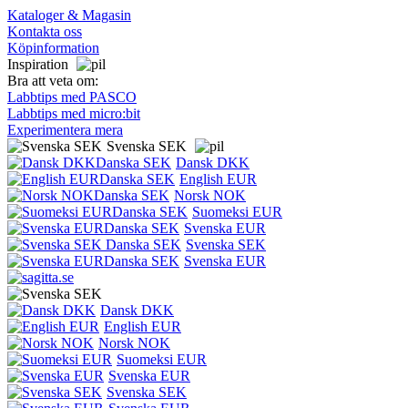
Kataloger & Magasin
Kontakta oss
Köpinformation
Inspiration
Bra att veta om:
Labbtips med PASCO
Labbtips med micro:bit
Experimentera mera
Svenska SEK
Dansk DKK
English EUR
Norsk NOK
Suomeksi EUR
Svenska EUR
Svenska SEK
Svenska EUR
Dansk DKK
English EUR
Norsk NOK
Suomeksi EUR
Svenska EUR
Svenska SEK