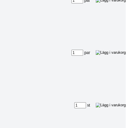
par
par
st