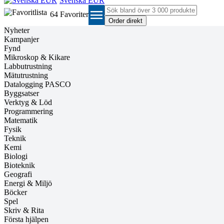
Svenska EUR
menu
64
Favoriter
Nyheter
Kampanjer
Fynd
Mikroskop & Kikare
Labbutrustning
Mätutrustning
Datalogging PASCO
Byggsatser
Verktyg & Löd
Programmering
Matematik
Fysik
Teknik
Kemi
Biologi
Bioteknik
Geografi
Energi & Miljö
Böcker
Spel
Skriv & Rita
Första hjälpen