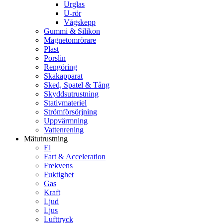
Urglas
U-rör
Vågskepp
Gummi & Silikon
Magnetomrörare
Plast
Porslin
Rengöring
Skakapparat
Sked, Spatel & Tång
Skyddsutrustning
Stativmateriel
Strömförsörjning
Uppvärmning
Vattenrening
Mätutrustning
El
Fart & Acceleration
Frekvens
Fuktighet
Gas
Kraft
Ljud
Ljus
Lufttryck