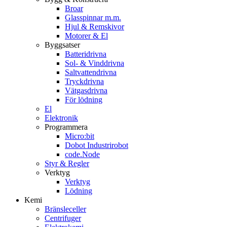
Broar
Glasspinnar m.m.
Hjul & Remskivor
Motorer & El
Byggsatser
Batteridrivna
Sol- & Vinddrivna
Saltvattendrivna
Tryckdrivna
Vätgasdrivna
För lödning
El
Elektronik
Programmera
Micro:bit
Dobot Industrirobot
code.Node
Styr & Regler
Verktyg
Verktyg
Lödning
Kemi
Bränsleceller
Centrifuger