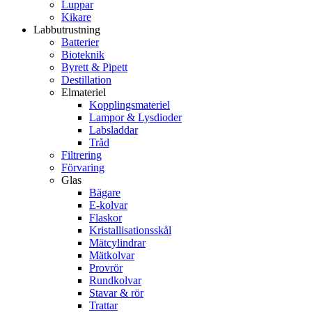
Luppar
Kikare
Labbutrustning
Batterier
Bioteknik
Byrett & Pipett
Destillation
Elmateriel
Kopplingsmateriel
Lampor & Lysdioder
Labsladdar
Tråd
Filtrering
Förvaring
Glas
Bägare
E-kolvar
Flaskor
Kristallisationsskål
Mätcylindrar
Mätkolvar
Provrör
Rundkolvar
Stavar & rör
Trattar