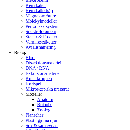
Elektrokemi
Kemikalier
Kemikalieskåp
Magnetomrörare
Molekylmodeller
Periodiska system
Spektrofotometri
Stenar & Fossiler
Varningsetiketter
Avfallshantering
Biologi
Blod
Dissektionsmateriel
DNA / RNA
Exkursionsmateriel
Kolla kroppen
Kortspel
Mikroskopiska preparat
Modeller
Anatomi
Botanik
Zoologi
Planscher
Plastingjutna djur
Sex & samlevnad