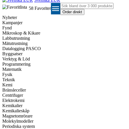
Svenska EUR
menu
58
Favoriter
Nyheter
Kampanjer
Fynd
Mikroskop & Kikare
Labbutrustning
Mätutrustning
Datalogging PASCO
Byggsatser
Verktyg & Löd
Programmering
Matematik
Fysik
Teknik
Kemi
Bränsleceller
Centrifuger
Elektrokemi
Kemikalier
Kemikalieskåp
Magnetomrörare
Molekylmodeller
Periodiska system