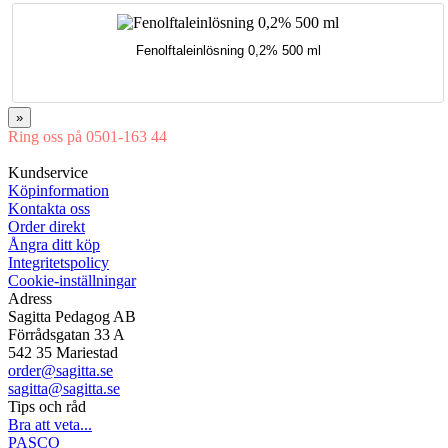
Fenolftaleinlösning 0,2% 500 ml
»
Ring oss på 0501-163 44
Mån-Tor 08:00-16:30 Fre 08:00-16:00
Kundservice
Köpinformation
Kontakta oss
Order direkt
Ångra ditt köp
Integritetspolicy
Cookie-inställningar
Adress
Sagitta Pedagog AB
Förrådsgatan 33 A
542 35 Mariestad
order@sagitta.se
sagitta@sagitta.se
Tips och råd
Bra att veta...
PASCO