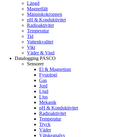
Längd
Magnetfält
Människokroppen
pH & Konduktivitet
Radioaktivitet
Temperatur
Tid
Vattenkvalitet
Vikt
Väder & Vind
Datalogging PASCO
Sensorer
El & Magnetism
Fysiologi
Gas
Jord
Ljud
Ljus
Mekanik
pH & Konduktivitet
Radioaktivitet
Temperatur
Tryck
Väder
Vätskeanalys