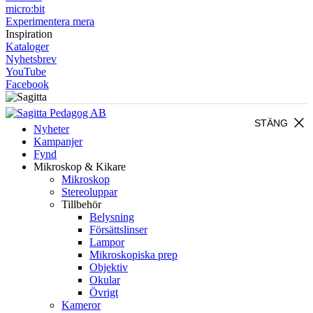
micro:bit
Experimentera mera
Inspiration
Kataloger
Nyhetsbrev
YouTube
Facebook
close
STÄNG
Nyheter
Kampanjer
Fynd
Mikroskop & Kikare
Mikroskop
Stereoluppar
Tillbehör
Belysning
Försättslinser
Lampor
Mikroskopiska prep
Objektiv
Okular
Övrigt
Kameror