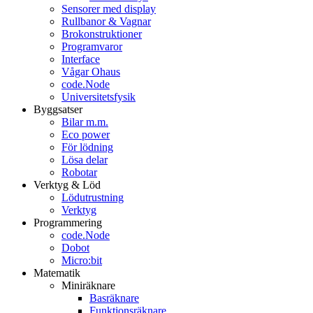
Sensorer med display
Rullbanor & Vagnar
Brokonstruktioner
Programvaror
Interface
Vågar Ohaus
code.Node
Universitetsfysik
Byggsatser
Bilar m.m.
Eco power
För lödning
Lösa delar
Robotar
Verktyg & Löd
Lödutrustning
Verktyg
Programmering
code.Node
Dobot
Micro:bit
Matematik
Miniräknare
Basräknare
Funktionsräknare