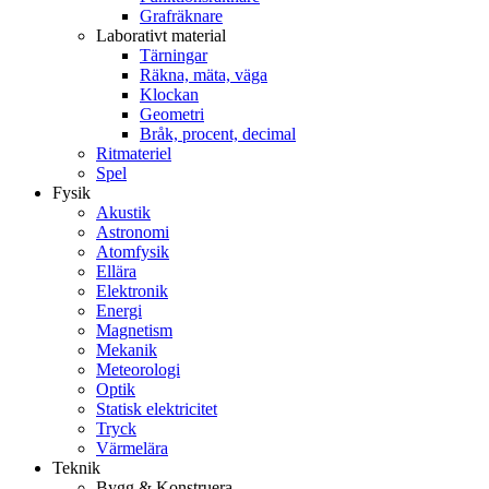
Grafräknare
Laborativt material
Tärningar
Räkna, mäta, väga
Klockan
Geometri
Bråk, procent, decimal
Ritmateriel
Spel
Fysik
Akustik
Astronomi
Atomfysik
Ellära
Elektronik
Energi
Magnetism
Mekanik
Meteorologi
Optik
Statisk elektricitet
Tryck
Värmelära
Teknik
Bygg & Konstruera