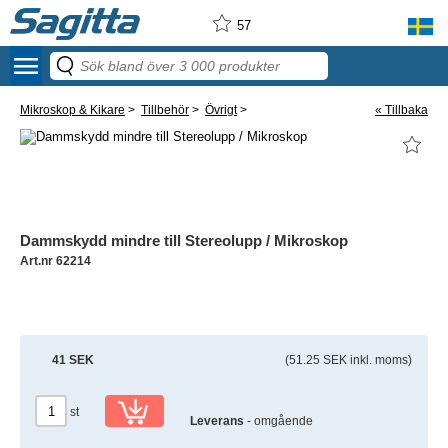
57
menu
Mikroskop & Kikare
>
Tillbehör
>
Övrigt
>
« Tillbaka
Dammskydd mindre till Stereolupp / Mikroskop
Art.nr 62214
41 SEK
(51.25 SEK inkl. moms)
st
Leverans
- omgående