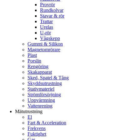
Provrör
Rundkolvar
Stavar & rör
Trattar
Urglas
U-rör
Vågskepp
Gummi & Silikon
Magnetomrörare
Plast
Porslin
Rengöring
Skakapparat
Sked, Spatel & Tång
Skyddsutrustning
Stativmateriel
Strömförsörjning
Uppvärmning
Vattenrening
Mätutrustning
El
Fart & Acceleration
Frekvens
Fuktighet
Gas