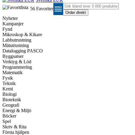
Svenska EUR
menu
56
Favoriter
Nyheter
Kampanjer
Fynd
Mikroskop & Kikare
Labbutrustning
Mätutrustning
Datalogging PASCO
Byggsatser
Verktyg & Löd
Programmering
Matematik
Fysik
Teknik
Kemi
Biologi
Bioteknik
Geografi
Energi & Miljö
Böcker
Spel
Skriv & Rita
Första hjälpen