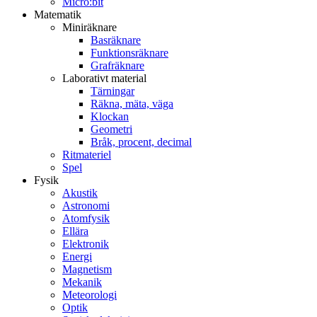
Micro:bit
Matematik
Miniräknare
Basräknare
Funktionsräknare
Grafräknare
Laborativt material
Tärningar
Räkna, mäta, väga
Klockan
Geometri
Bråk, procent, decimal
Ritmateriel
Spel
Fysik
Akustik
Astronomi
Atomfysik
Ellära
Elektronik
Energi
Magnetism
Mekanik
Meteorologi
Optik