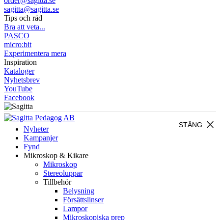
order@sagitta.se
sagitta@sagitta.se
Tips och råd
Bra att veta...
PASCO
micro:bit
Experimentera mera
Inspiration
Kataloger
Nyhetsbrev
YouTube
Facebook
close
STÄNG
Nyheter
Kampanjer
Fynd
Mikroskop & Kikare
Mikroskop
Stereoluppar
Tillbehör
Belysning
Försättslinser
Lampor
Mikroskopiska prep