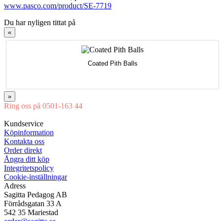
www.pasco.com/product/SE-7719
Du har nyligen tittat på
«
Coated Pith Balls
»
Ring oss på 0501-163 44
Mån-Tor 08:00-16:30 Fre 08:00-16:00
Kundservice
Köpinformation
Kontakta oss
Order direkt
Ångra ditt köp
Integritetspolicy
Cookie-inställningar
Adress
Sagitta Pedagog AB
Förrådsgatan 33 A
542 35 Mariestad