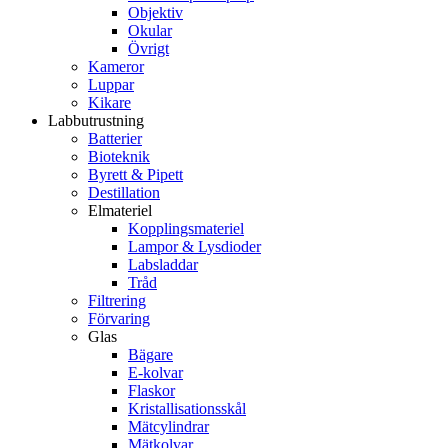
Objektiv
Okular
Övrigt
Kameror
Luppar
Kikare
Labbutrustning
Batterier
Bioteknik
Byrett & Pipett
Destillation
Elmateriel
Kopplingsmateriel
Lampor & Lysdioder
Labsladdar
Tråd
Filtrering
Förvaring
Glas
Bägare
E-kolvar
Flaskor
Kristallisationsskål
Mätcylindrar
Mätkolvar