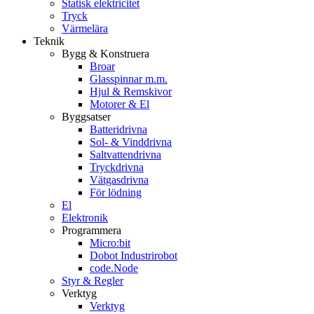
Statisk elektricitet
Tryck
Värmelära
Teknik
Bygg & Konstruera
Broar
Glasspinnar m.m.
Hjul & Remskivor
Motorer & El
Byggsatser
Batteridrivna
Sol- & Vinddrivna
Saltvattendrivna
Tryckdrivna
Vätgasdrivna
För lödning
El
Elektronik
Programmera
Micro:bit
Dobot Industrirobot
code.Node
Styr & Regler
Verktyg
Verktyg