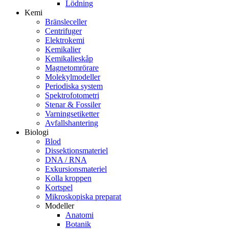
Lödning
Kemi
Bränsleceller
Centrifuger
Elektrokemi
Kemikalier
Kemikalieskåp
Magnetomrörare
Molekylmodeller
Periodiska system
Spektrofotometri
Stenar & Fossiler
Varningsetiketter
Avfallshantering
Biologi
Blod
Dissektionsmateriel
DNA / RNA
Exkursionsmateriel
Kolla kroppen
Kortspel
Mikroskopiska preparat
Modeller
Anatomi
Botanik