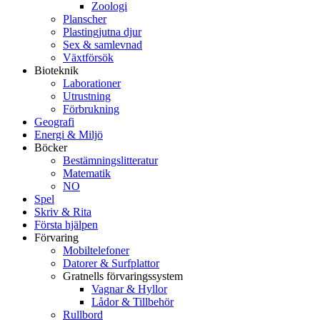
Zoologi
Planscher
Plastingjutna djur
Sex & samlevnad
Växtförsök
Bioteknik
Laborationer
Utrustning
Förbrukning
Geografi
Energi & Miljö
Böcker
Bestämningslitteratur
Matematik
NO
Spel
Skriv & Rita
Första hjälpen
Förvaring
Mobiltelefoner
Datorer & Surfplattor
Gratnells förvaringssystem
Vagnar & Hyllor
Lådor & Tillbehör
Rullbord