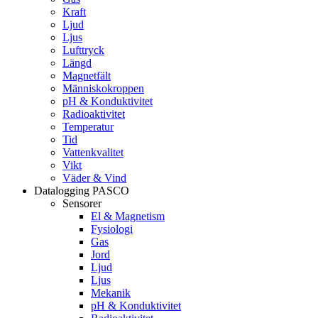
Kraft
Ljud
Ljus
Lufttryck
Längd
Magnetfält
Människokroppen
pH & Konduktivitet
Radioaktivitet
Temperatur
Tid
Vattenkvalitet
Vikt
Väder & Vind
Datalogging PASCO
Sensorer
El & Magnetism
Fysiologi
Gas
Jord
Ljud
Ljus
Mekanik
pH & Konduktivitet