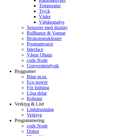
Radioaktivitet
Temperatur
Tryck
Väder
Vätskeanalys
Sensorer med display
Rullbanor & Vagnar
Brokonstruktioner
Programvaror
Interface
Vågar Ohaus
code.Node
Universitetsfysik
Byggsatser
Bilar m.m.
Eco power
För lödning
Lösa delar
Robotar
Verktyg & Löd
Lödutrustning
Verktyg
Programmering
code.Node
Dobot