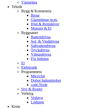
Värmelära
Teknik
Bygg & Konstruera
Broar
Glasspinnar m.m.
Hjul & Remskivor
Motorer & El
Byggsatser
Batteridrivna
Sol- & Vinddrivna
Saltvattendrivna
Tryckdrivna
Vätgasdrivna
För lödning
El
Elektronik
Programmera
Micro:bit
Dobot Industrirobot
code.Node
Styr & Regler
Verktyg
Verktyg
Lödning
Kemi