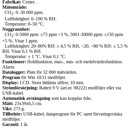
Fabrikat:
Center.
Mätområde:
CO
: 0–30 000 ppm.
2
Luftfuktighet: 0–100 % RH.
Temperatur: 0–50 °C.
Noggrannhet:
CO
: 0-5000 ppm: ±75 ppm +3 %, 5001-30000 ppm: ±150 ppm
2
+5 %. Visar 1 ppm.
Luftfuktighet: 20–80% RH: ± 4,5 % RH, <20, >80 % RH: ± 5,5 %
RH. Visar 0,1 % RH.
Temperatur: ± 1 °C. Visar 0,1 °C.
Funktioner:
Holdfunktion, max-, min- och medelvärdesfunktion.
Alarm.
Datalogger:
Plats för 32 000 mätvärden.
Program
för Win 10/11 medföljer.
Display:
LCD. Stora lättlästa siffror, 10 mm.
Strömförsörjning:
Batteri 9 V (art.nr. 98222) medföljer eller via
USB-kabel.
Automatisk avstängning
som kan kopplas från.
Mått:
23x39x6,5 cm.
Vikt:
273 g.
Tillbehör:
USB-kabel, dataprogram för PC samt förvaringsväska
medföljer.
Garanti:
1 år.