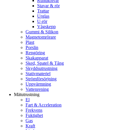
Rundkolvar
Stavar & rör
Trattar
Urglas
U-rör
Vågskepp
Gummi & Silikon
Magnetomrörare
Plast
Porslin
Rengöring
Skakapparat
Sked, Spatel & Tång
Skyddsutrustning
Stativmateriel
Strömförsörjning
Uppvärmning
Vattenrening
Mätutrustning
El
Fart & Acceleration
Frekvens
Fuktighet
Gas
Kraft