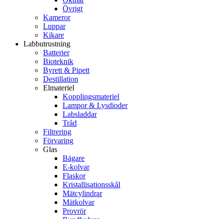
Övrigt
Kameror
Luppar
Kikare
Labbutrustning
Batterier
Bioteknik
Byrett & Pipett
Destillation
Elmateriel
Kopplingsmateriel
Lampor & Lysdioder
Labsladdar
Tråd
Filtrering
Förvaring
Glas
Bägare
E-kolvar
Flaskor
Kristallisationsskål
Mätcylindrar
Mätkolvar
Provrör