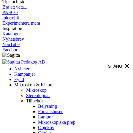
Tips och råd
Bra att veta...
PASCO
micro:bit
Experimentera mera
Inspiration
Kataloger
Nyhetsbrev
YouTube
Facebook
close
STÄNG
Nyheter
Kampanjer
Fynd
Mikroskop & Kikare
Mikroskop
Stereoluppar
Tillbehör
Belysning
Försättslinser
Lampor
Mikroskopiska prep
Objektiv
Okular