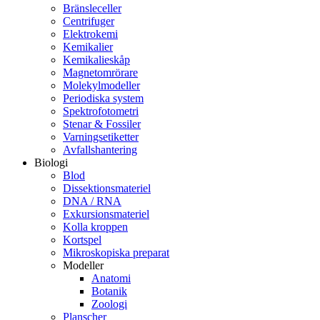
Bränsleceller
Centrifuger
Elektrokemi
Kemikalier
Kemikalieskåp
Magnetomrörare
Molekylmodeller
Periodiska system
Spektrofotometri
Stenar & Fossiler
Varningsetiketter
Avfallshantering
Biologi
Blod
Dissektionsmateriel
DNA / RNA
Exkursionsmateriel
Kolla kroppen
Kortspel
Mikroskopiska preparat
Modeller
Anatomi
Botanik
Zoologi
Planscher