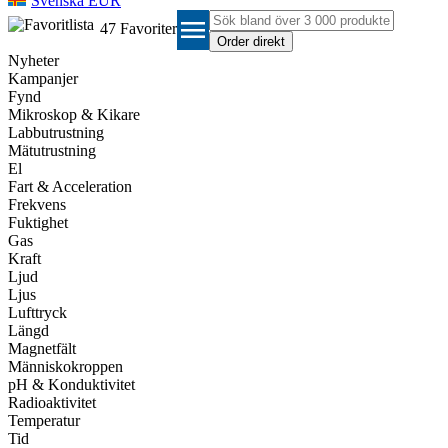
Svenska EUR
menu
47
Favoriter
Nyheter
Kampanjer
Fynd
Mikroskop & Kikare
Labbutrustning
Mätutrustning
El
Fart & Acceleration
Frekvens
Fuktighet
Gas
Kraft
Ljud
Ljus
Lufttryck
Längd
Magnetfält
Människokroppen
pH & Konduktivitet
Radioaktivitet
Temperatur
Tid