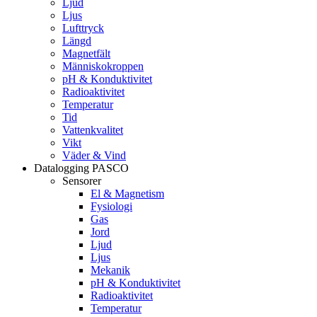
Ljud
Ljus
Lufttryck
Längd
Magnetfält
Människokroppen
pH & Konduktivitet
Radioaktivitet
Temperatur
Tid
Vattenkvalitet
Vikt
Väder & Vind
Datalogging PASCO
Sensorer
El & Magnetism
Fysiologi
Gas
Jord
Ljud
Ljus
Mekanik
pH & Konduktivitet
Radioaktivitet
Temperatur