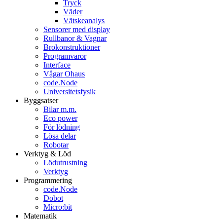
Tryck
Väder
Vätskeanalys
Sensorer med display
Rullbanor & Vagnar
Brokonstruktioner
Programvaror
Interface
Vågar Ohaus
code.Node
Universitetsfysik
Byggsatser
Bilar m.m.
Eco power
För lödning
Lösa delar
Robotar
Verktyg & Löd
Lödutrustning
Verktyg
Programmering
code.Node
Dobot
Micro:bit
Matematik