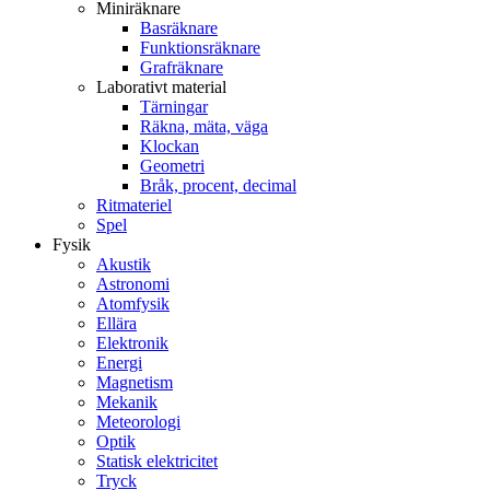
Miniräknare
Basräknare
Funktionsräknare
Grafräknare
Laborativt material
Tärningar
Räkna, mäta, väga
Klockan
Geometri
Bråk, procent, decimal
Ritmateriel
Spel
Fysik
Akustik
Astronomi
Atomfysik
Ellära
Elektronik
Energi
Magnetism
Mekanik
Meteorologi
Optik
Statisk elektricitet
Tryck