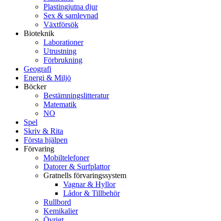
Plastingjutna djur
Sex & samlevnad
Växtförsök
Bioteknik
Laborationer
Utrustning
Förbrukning
Geografi
Energi & Miljö
Böcker
Bestämningslitteratur
Matematik
NO
Spel
Skriv & Rita
Första hjälpen
Förvaring
Mobiltelefoner
Datorer & Surfplattor
Gratnells förvaringssystem
Vagnar & Hyllor
Lådor & Tillbehör
Rullbord
Kemikalier
Övrigt