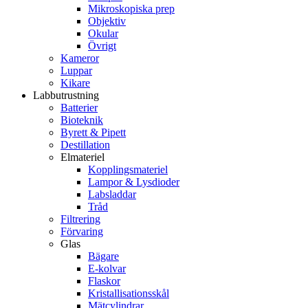
Mikroskopiska prep
Objektiv
Okular
Övrigt
Kameror
Luppar
Kikare
Labbutrustning
Batterier
Bioteknik
Byrett & Pipett
Destillation
Elmateriel
Kopplingsmateriel
Lampor & Lysdioder
Labsladdar
Tråd
Filtrering
Förvaring
Glas
Bägare
E-kolvar
Flaskor
Kristallisationsskål
Mätcylindrar