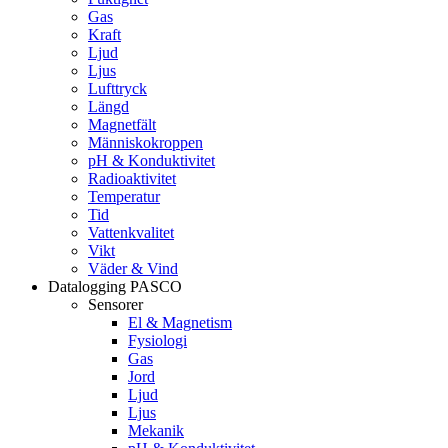
Gas
Kraft
Ljud
Ljus
Lufttryck
Längd
Magnetfält
Människokroppen
pH & Konduktivitet
Radioaktivitet
Temperatur
Tid
Vattenkvalitet
Vikt
Väder & Vind
Datalogging PASCO
Sensorer
El & Magnetism
Fysiologi
Gas
Jord
Ljud
Ljus
Mekanik