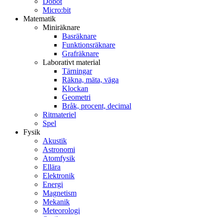
Dobot
Micro:bit
Matematik
Miniräknare
Basräknare
Funktionsräknare
Grafräknare
Laborativt material
Tärningar
Räkna, mäta, väga
Klockan
Geometri
Bråk, procent, decimal
Ritmateriel
Spel
Fysik
Akustik
Astronomi
Atomfysik
Ellära
Elektronik
Energi
Magnetism
Mekanik
Meteorologi