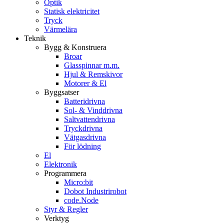
Optik
Statisk elektricitet
Tryck
Värmelära
Teknik
Bygg & Konstruera
Broar
Glasspinnar m.m.
Hjul & Remskivor
Motorer & El
Byggsatser
Batteridrivna
Sol- & Vinddrivna
Saltvattendrivna
Tryckdrivna
Vätgasdrivna
För lödning
El
Elektronik
Programmera
Micro:bit
Dobot Industrirobot
code.Node
Styr & Regler
Verktyg