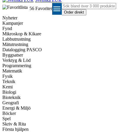
Svenska EUR
menu
56
Favoriter
Nyheter
Kampanjer
Fynd
Mikroskop & Kikare
Labbutrustning
Mätutrustning
Datalogging PASCO
Byggsatser
Verktyg & Löd
Programmering
Matematik
Fysik
Teknik
Kemi
Biologi
Bioteknik
Geografi
Energi & Miljö
Böcker
Spel
Skriv & Rita
Första hjälpen