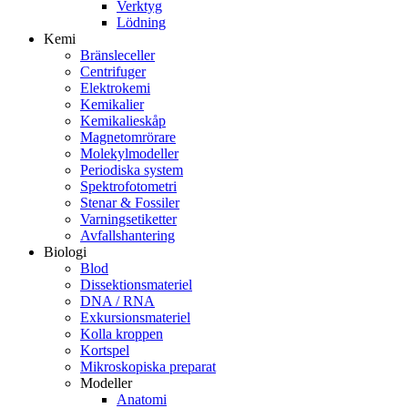
Verktyg
Lödning
Kemi
Bränsleceller
Centrifuger
Elektrokemi
Kemikalier
Kemikalieskåp
Magnetomrörare
Molekylmodeller
Periodiska system
Spektrofotometri
Stenar & Fossiler
Varningsetiketter
Avfallshantering
Biologi
Blod
Dissektionsmateriel
DNA / RNA
Exkursionsmateriel
Kolla kroppen
Kortspel
Mikroskopiska preparat
Modeller
Anatomi