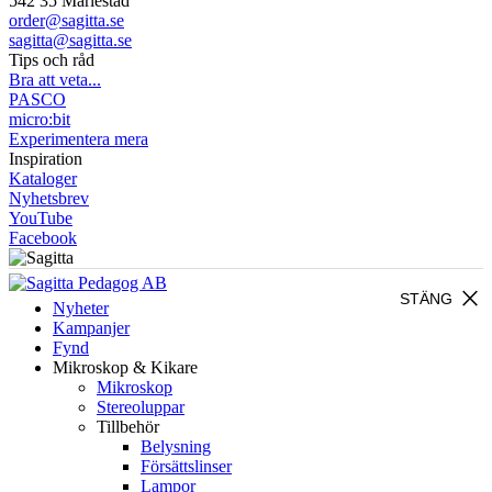
542 35 Mariestad
order@sagitta.se
sagitta@sagitta.se
Tips och råd
Bra att veta...
PASCO
micro:bit
Experimentera mera
Inspiration
Kataloger
Nyhetsbrev
YouTube
Facebook
close
STÄNG
Nyheter
Kampanjer
Fynd
Mikroskop & Kikare
Mikroskop
Stereoluppar
Tillbehör
Belysning
Försättslinser
Lampor