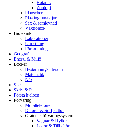
Botanik
Zoologi
Planscher
Plastingjutna djur
Sex & samlevnad
Växtförsök
Bioteknik
Laborationer
Utrustning
Förbrukning
Geografi
Energi & Miljö
Böcker
Bestämningslitteratur
Matematik
NO
Spel
Skriv & Rita
Första hjälpen
Förvaring
Mobiltelefoner
Datorer & Surfplattor
Gratnells förvaringssystem
Vagnar & Hyllor
Lådor & Tillbehör