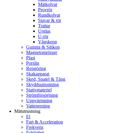
Mätkolvar
Provrör
Rundkolvar
Stavar & rör
Trattar
Urglas
U-rör
Vågskepp
Gummi & Silikon
Magnetomrörare
Plast
Porslin
Rengöring
Skakapparat
Sked, Spatel & Tång
Skyddsutrustning
Stativmateriel
Strömförsörjning
Uppvärmning
Vattenrening
Mätutrustning
El
Fart & Acceleration
Frekvens
Fuktighet