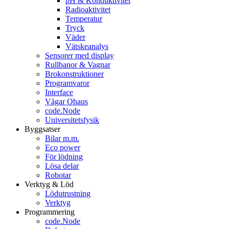
pH & Konduktivitet
Radioaktivitet
Temperatur
Tryck
Väder
Vätskeanalys
Sensorer med display
Rullbanor & Vagnar
Brokonstruktioner
Programvaror
Interface
Vågar Ohaus
code.Node
Universitetsfysik
Byggsatser
Bilar m.m.
Eco power
För lödning
Lösa delar
Robotar
Verktyg & Löd
Lödutrustning
Verktyg
Programmering
code.Node