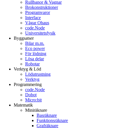
Rullbanor & Vagnar
Brokonstruktioner
Programvaror
Interface
Vågar Ohaus
code.Node
Universitetsfysik
Byggsatser
Bilar m.m.
Eco power
För lödning
Lösa delar
Robotar
Verktyg & Löd
Lödutrustning
Verktyg
Programmering
code.Node
Dobot
Micro:bit
Matematik
Miniräknare
Basräknare
Funktionsräknare
Grafräknare