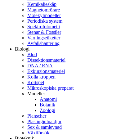
Kemikalieskåp
Magnetomrörare
Molekylmodeller
Periodiska system
Spektrofotometri
Stenar & Fossiler
Varningsetiketter
Avfallshantering
Biologi
Blod
Dissektionsmateriel
DNA / RNA
Exkursionsmateriel
Kolla kroppen
Kortspel
Mikroskopiska preparat
Modeller
Anatomi
Botanik
Zoologi
Planscher
Plastingjutna djur
Sex & samlevnad
Växtförsök
Bioteknik