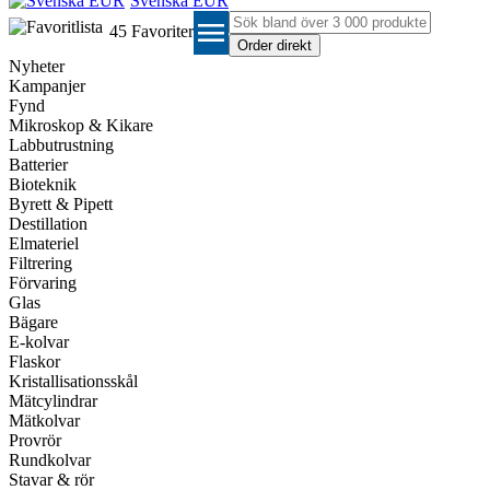
Svenska EUR
menu
45
Favoriter
Nyheter
Kampanjer
Fynd
Mikroskop & Kikare
Labbutrustning
Batterier
Bioteknik
Byrett & Pipett
Destillation
Elmateriel
Filtrering
Förvaring
Glas
Bägare
E-kolvar
Flaskor
Kristallisationsskål
Mätcylindrar
Mätkolvar
Provrör
Rundkolvar
Stavar & rör