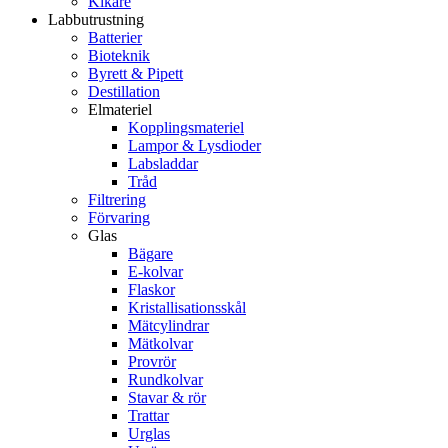
Kikare
Labbutrustning
Batterier
Bioteknik
Byrett & Pipett
Destillation
Elmateriel
Kopplingsmateriel
Lampor & Lysdioder
Labsladdar
Tråd
Filtrering
Förvaring
Glas
Bägare
E-kolvar
Flaskor
Kristallisationsskål
Mätcylindrar
Mätkolvar
Provrör
Rundkolvar
Stavar & rör
Trattar
Urglas