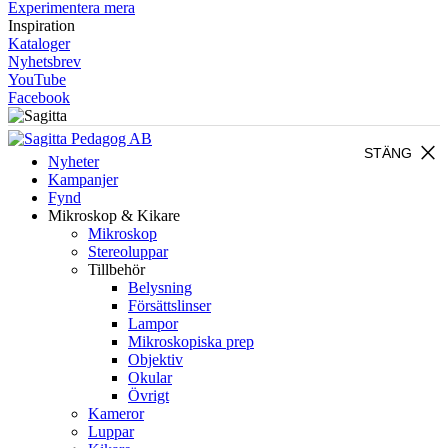
Experimentera mera
Inspiration
Kataloger
Nyhetsbrev
YouTube
Facebook
close
STÄNG
Nyheter
Kampanjer
Fynd
Mikroskop & Kikare
Mikroskop
Stereoluppar
Tillbehör
Belysning
Försättslinser
Lampor
Mikroskopiska prep
Objektiv
Okular
Övrigt
Kameror
Luppar