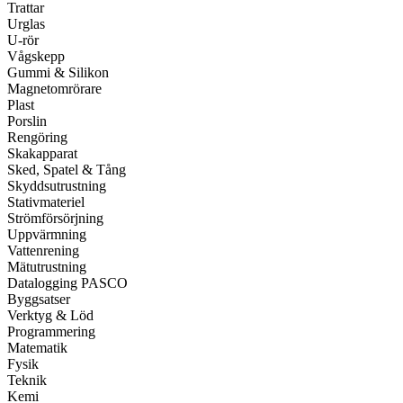
Trattar
Urglas
U-rör
Vågskepp
Gummi & Silikon
Magnetomrörare
Plast
Porslin
Rengöring
Skakapparat
Sked, Spatel & Tång
Skyddsutrustning
Stativmateriel
Strömförsörjning
Uppvärmning
Vattenrening
Mätutrustning
Datalogging PASCO
Byggsatser
Verktyg & Löd
Programmering
Matematik
Fysik
Teknik
Kemi