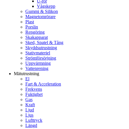
U-rör
Vågskepp
Gummi & Silikon
Magnetomrörare
Plast
Porslin
Rengöring
Skakapparat
Sked, Spatel & Tång
Skyddsutrustning
Stativmateriel
Strömförsörjning
Uppvärmning
Vattenrening
Mätutrustning
El
Fart & Acceleration
Frekvens
Fuktighet
Gas
Kraft
Ljud
Ljus
Lufttryck
Längd