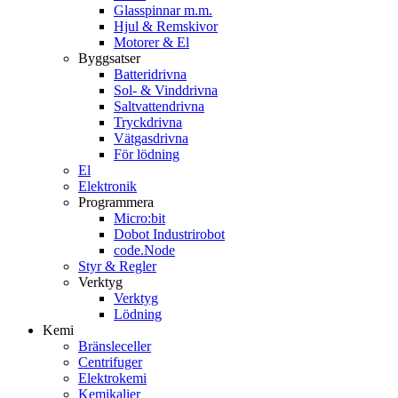
Glasspinnar m.m.
Hjul & Remskivor
Motorer & El
Byggsatser
Batteridrivna
Sol- & Vinddrivna
Saltvattendrivna
Tryckdrivna
Vätgasdrivna
För lödning
El
Elektronik
Programmera
Micro:bit
Dobot Industrirobot
code.Node
Styr & Regler
Verktyg
Verktyg
Lödning
Kemi
Bränsleceller
Centrifuger
Elektrokemi
Kemikalier