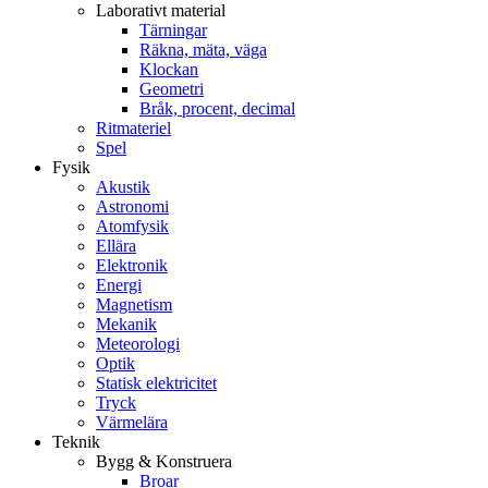
Laborativt material
Tärningar
Räkna, mäta, väga
Klockan
Geometri
Bråk, procent, decimal
Ritmateriel
Spel
Fysik
Akustik
Astronomi
Atomfysik
Ellära
Elektronik
Energi
Magnetism
Mekanik
Meteorologi
Optik
Statisk elektricitet
Tryck
Värmelära
Teknik
Bygg & Konstruera
Broar