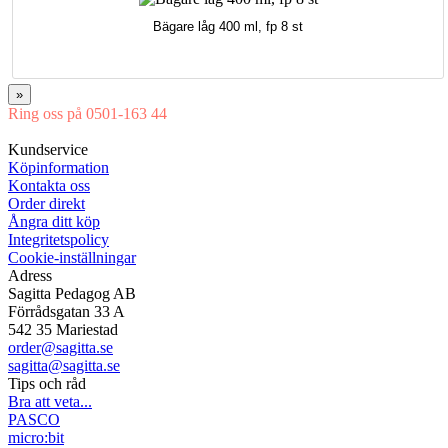
Bägare låg 400 ml, fp 8 st
»
Ring oss på 0501-163 44
Mån-Tor 08:00-16:30 Fre 08:00-16:00
Kundservice
Köpinformation
Kontakta oss
Order direkt
Ångra ditt köp
Integritetspolicy
Cookie-inställningar
Adress
Sagitta Pedagog AB
Förrådsgatan 33 A
542 35 Mariestad
order@sagitta.se
sagitta@sagitta.se
Tips och råd
Bra att veta...
PASCO
micro:bit